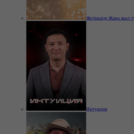
Жетіншіде Жаңа жыл т
Интуиция