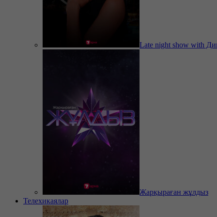
Late night show with Д
Жарқыраған жұлдыз
Телехикаялар