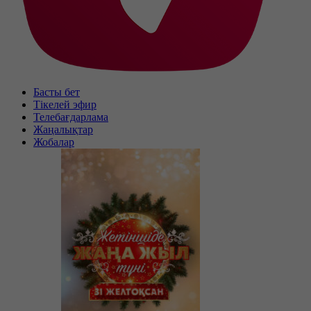
Басты бет
Тікелей эфир
Телебағдарлама
Жаңалықтар
Жобалар