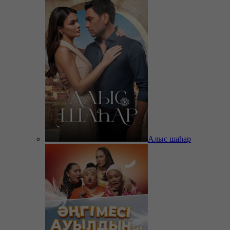
Алыс шаһар