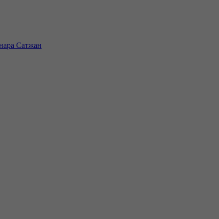
инара Сатжан