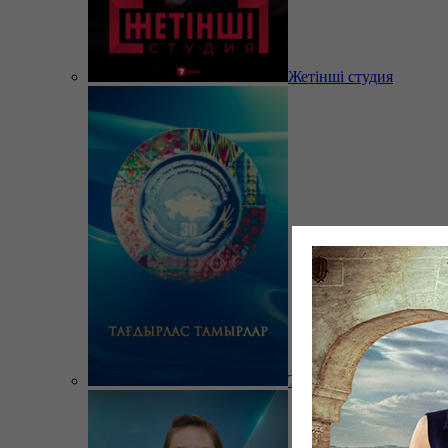
Жетінші студия
Тағдырлас тамырлар