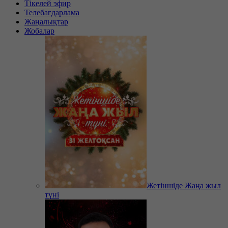
Тікелей эфир
Телебағдарлама
Жаңалықтар
Жобалар
Жетіншіде Жаңа жыл
түні