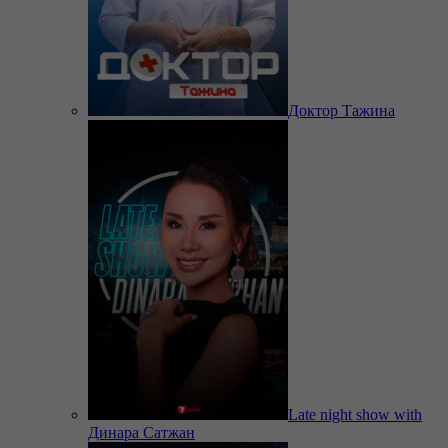
Доктор Тажина
Late night show with
Динара Сатжан