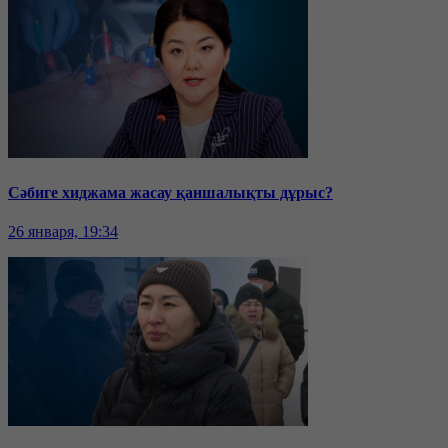
Сәбиге хиджама жасау қаншалықты дұрыс?
26 января, 19:34