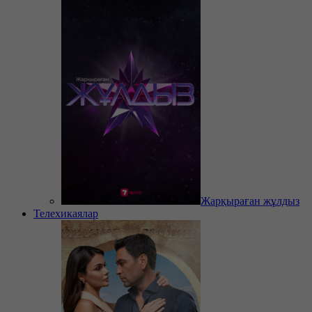
Жарқыраған жұлдыз
Телехикаялар