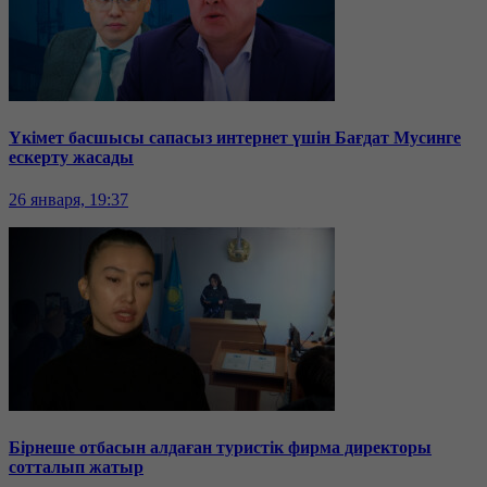
Үкімет басшысы сапасыз интернет үшін Бағдат Мусинге
ескерту жасады
26 января, 19:37
Бірнеше отбасын алдаған туристік фирма директоры
сотталып жатыр