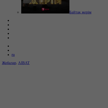
Байтақ жерім
ru
Жобалар
.
AIBAT