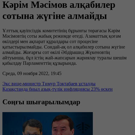
Кәрім Мәсімов алқабилер
сотына жүгіне алмайды
Ұлттық қауіпсіздік комитетінің бұрынғы төрағасы Кәрім
Мәсімовтің соты жабық режимде өтеді. Азаматтық қоғам
өкілдері мен ақпарат құралдары сот процесіне
қатыстырылмайды. Сондай-ақ ол алқабилер сотына жүгіне
алмайды. Жоғарғы сот өкілі Әбдірашид Жүкеновтің
айтуынша, бұл істің жай-жапсарын жариялау туралы шешім
қабылдау Парламенттің құзырында.
Среда, 09 ноября 2022, 19:45
Экс вице-министр Тимур Тоқтабаев ұсталды
Қазақстанда биыл азық-түлік инфляциясы 23% өскен
Соңғы шығарылымдар