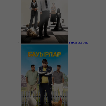
Үнсіз жүрек