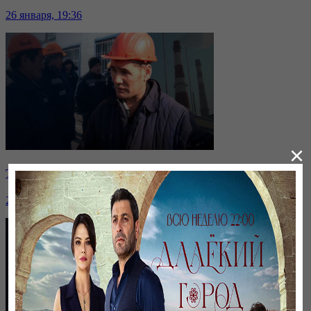
26 января, 19:36
×
Таразда ТЭЦ қызметкерлері жалақы көтеруді талап етті
26 января, 19:36