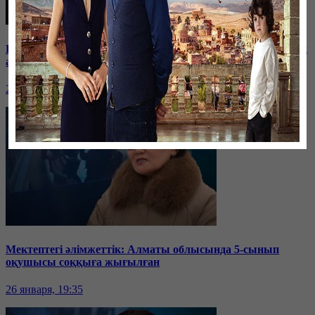
Баспанасын ала алмай жүрген бір топ шымкенттік әкімдік
алдына түнеуге келді
26 января, 19:35
Мектептегі әлімжеттік: Алматы облысында 5-сынып
оқушысы соққыға жығылған
26 января, 19:35