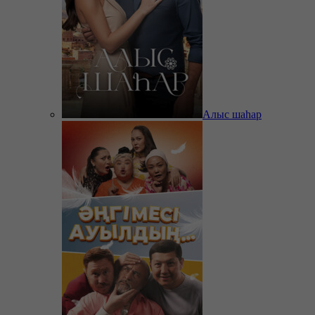
Алыс шаһар