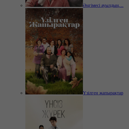
Әңгімесі ауылдың…
Үзілген жапырақтар