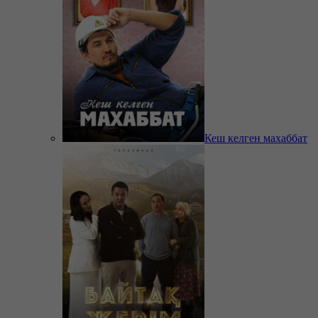
Кеш келген махаббат