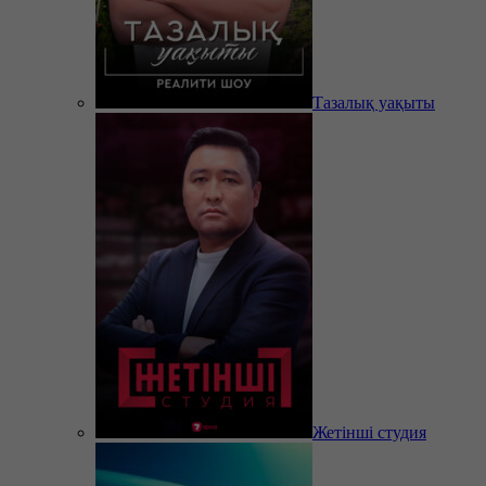
Тазалық уақыты
Жетінші студия