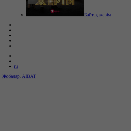
Байтақ жерім
ru
Жобалар
.
AIBAT