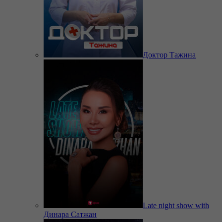
Доктор Тажина
Late night show with
Динара Сатжан