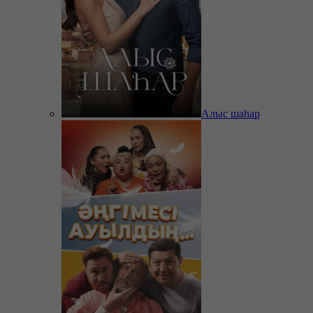
Алыс шаһар