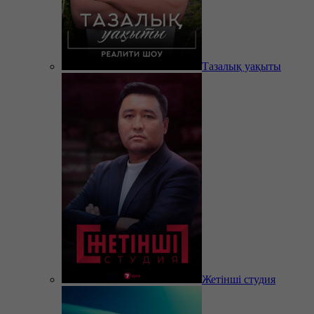
Тазалық уақыты
Жетінші студия