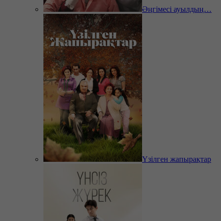
Әңгімесі ауылдың…
Үзілген жапырақтар