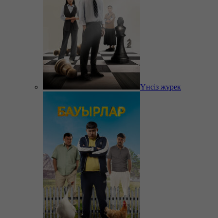
Үнсіз жүрек