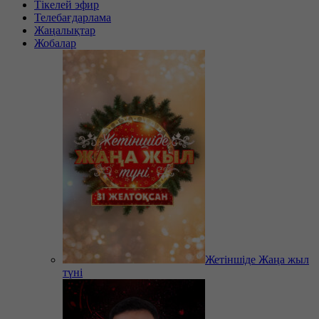
Тікелей эфир
Телебағдарлама
Жаңалықтар
Жобалар
Жетіншіде Жаңа жыл
түні