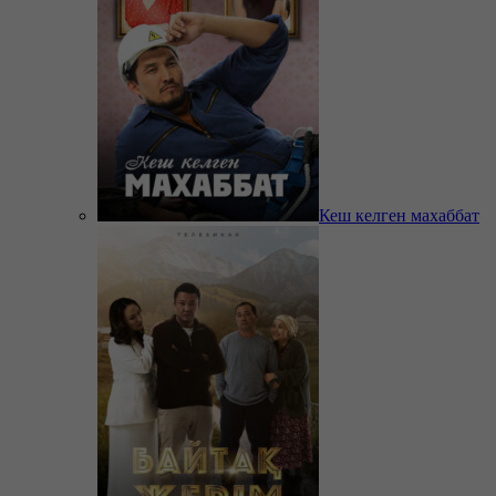
Кеш келген махаббат