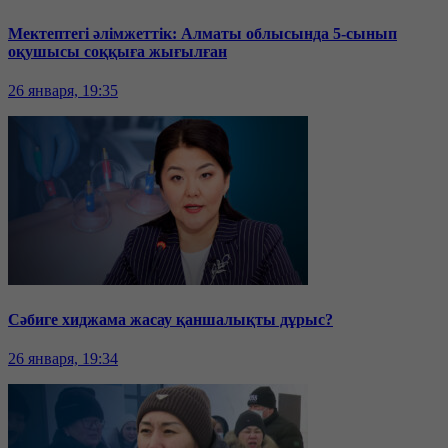
Мектептегі әлімжеттік: Алматы облысында 5-сынып
оқушысы соққыға жығылған
26 января, 19:35
Сәбиге хиджама жасау қаншалықты дұрыс?
26 января, 19:34