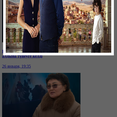
Баспанасын ала алмай жүрген бір топ шымкенттік әкімдік
алдына түнеуге келді
26 января, 19:35