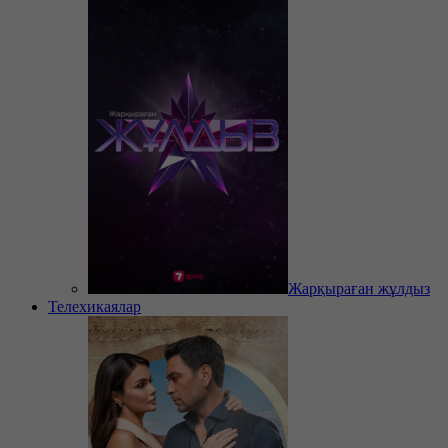
Жарқыраған жұлдыз
Телехикаялар