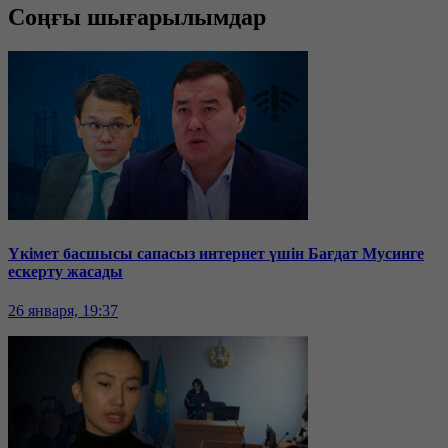
Соңғы шығарылымдар
Үкімет басшысы сапасыз интернет үшін Бағдат Мусинге
ескерту жасады
26 января, 19:37