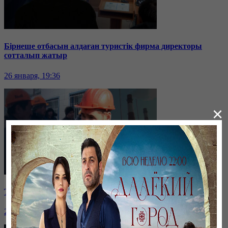
Бірнеше отбасын алдаған туристік фирма директоры
сотталып жатыр
26 января, 19:36
×
Таразда ТЭЦ қызметкерлері жалақы көтеруді талап етті
26 января, 19:36