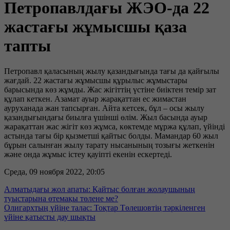
Петропавлдағы ЖЭО-да 22
жастағы жұмысшы қаза
тапты
Петропавл қаласының жылу қазандығында тағы да қайғылы
жағдай. 22 жастағы жұмысшы құрылыс жұмыстары
барысында көз жұмды. Жас жігіттің үстіне биіктен темір зат
құлап кеткен. Азамат ауыр жарақаттан ес жимастан
ауруханада жан тапсырған. Айта кетсек, бұл – осы жылу
қазандығындағы биылға үшінші өлім. Жыл басында ауыр
жарақаттан жас жігіт көз жұмса, көктемде мұржа құлап, үйінді
астында тағы бір қызметші қайтыс болды. Мамандар 60 жыл
бұрын салынған жылу тарату нысанының тозығы жеткенін
және онда жұмыс істеу қауіпті екенін ескертеді.
Среда, 09 ноября 2022, 20:05
Алматыдағы жол апаты: Қайтыс болған жолаушының
туыстарына өтемақы төлене ме?
Олигархтың үйіне талас: Тоқтар Төлешовтің тәркіленген
үйіне қатысты дау шықты