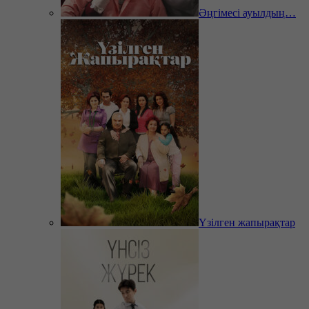
Әңгімесі ауылдың…
Үзілген жапырақтар