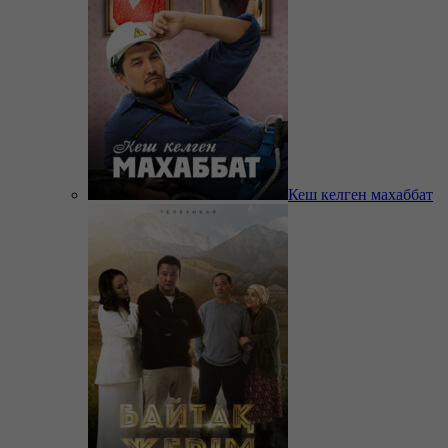
Кеш келген махаббат