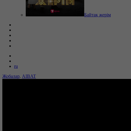
Байтақ жерім
ru
Жобалар
.
AIBAT