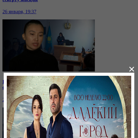
26 января, 19:37
×
Бірнеше отбасын алдаған туристік фирма директоры
сотталып жатыр
26 января, 19:36