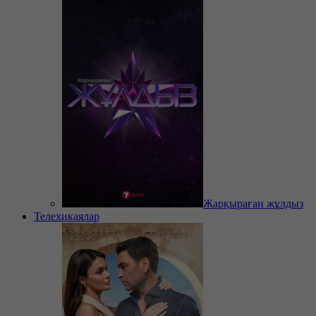
Жарқыраған жұлдыз
Телехикаялар