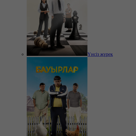
Үнсіз жүрек