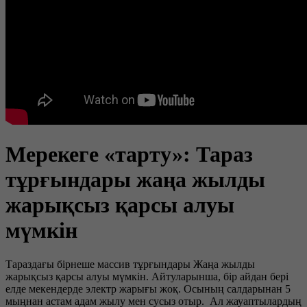
Мерекеге «тарту»: Тараз
тұрғындары жаңа жылды
жарықсыз қарсы алуы
мүмкін
Тараздағы бірнеше массив тұрғындары Жаңа жылды
жарықсыз қарсы алуы мүмкін. Айтуларынша, бір айдан бері
елде мекендерде электр жарығы жоқ. Осының салдарынан 5
мыңнан астам адам жылу мен сусыз отыр. Ал жауаптылардың