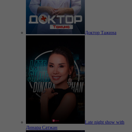
Доктор Тажина
Late night show with
Динара Сатжан