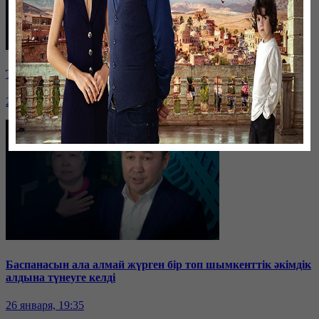
Таразда ТЭЦ қызметкерлері жалақы көтеруді талап етті
26 января, 19:36
Баспанасын ала алмай жүрген бір топ шымкенттік әкімдік
алдына түнеуге келді
26 января, 19:35