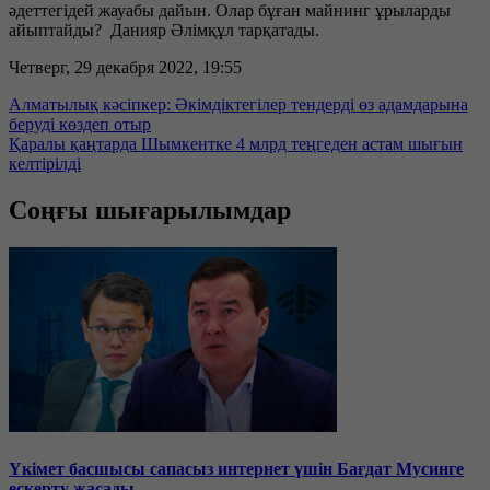
әдеттегідей жауабы дайын. Олар бұған майнинг ұрыларды
айыптайды? Данияр Әлімқұл тарқатады.
Четверг, 29 декабря 2022, 19:55
Алматылық кәсіпкер: Әкімдіктегілер тендерді өз адамдарына
беруді көздеп отыр
Қаралы қаңтарда Шымкентке 4 млрд теңгеден астам шығын
келтірілді
Соңғы шығарылымдар
Үкімет басшысы сапасыз интернет үшін Бағдат Мусинге
ескерту жасады