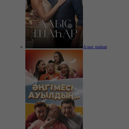
Алыс шаһар