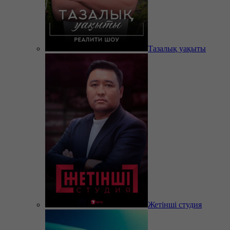
Тазалық уақыты
Жетінші студия