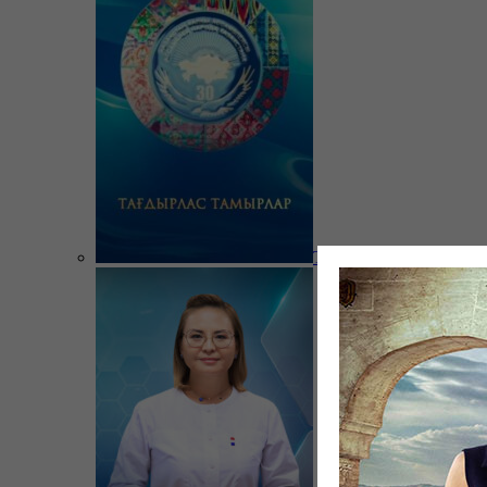
Тағдырлас тамырлар