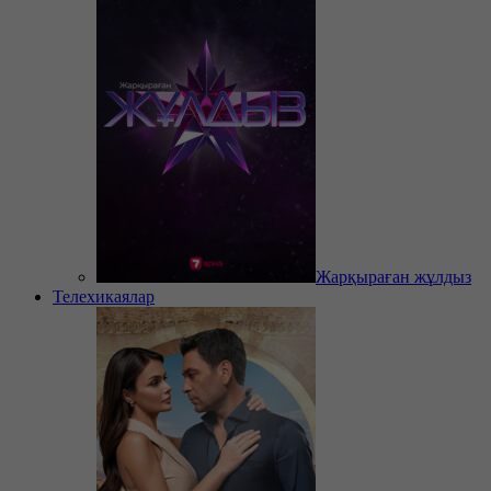
Жарқыраған жұлдыз
Телехикаялар