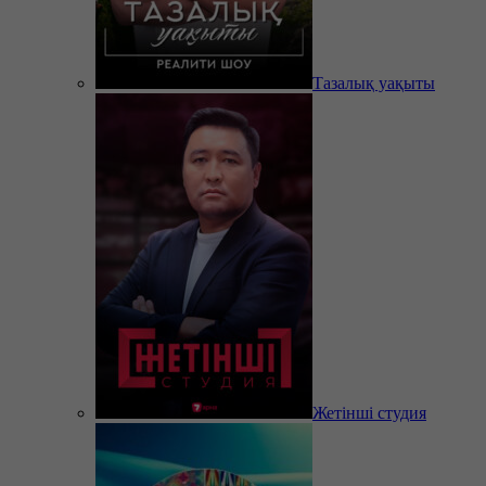
Тазалық уақыты
Жетінші студия