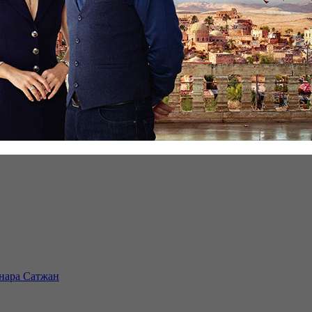
инара Сатжан