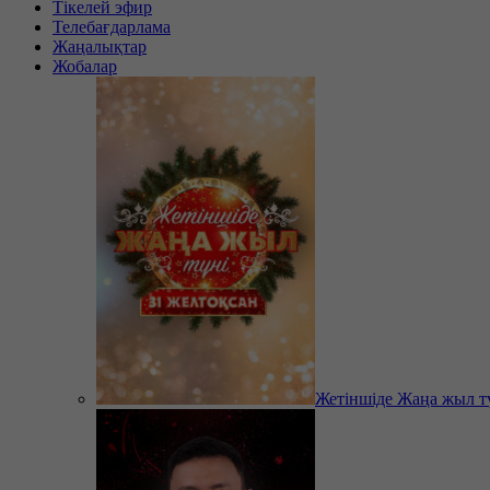
Тікелей эфир
Телебағдарлама
Жаңалықтар
Жобалар
Жетіншіде Жаңа жыл т