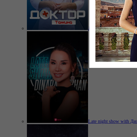
Доктор Тажина
Late night show with Д