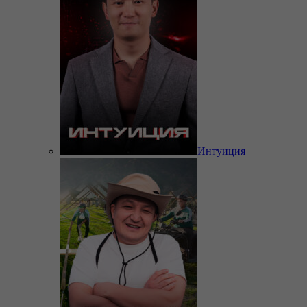
Интуиция