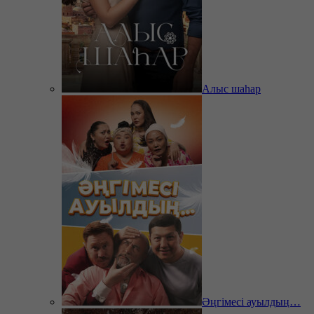
Алыс шаһар
Әңгімесі ауылдың…