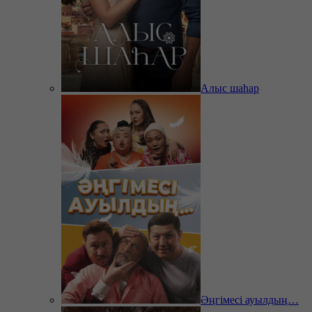
Алыс шаһар
Әңгімесі ауылдың…