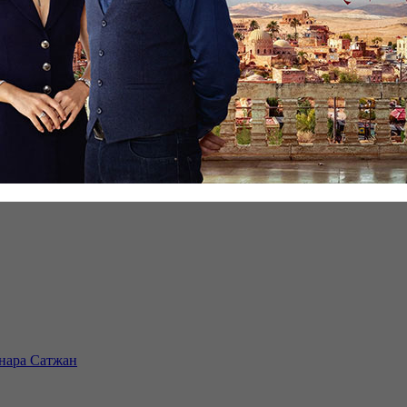
инара Сатжан