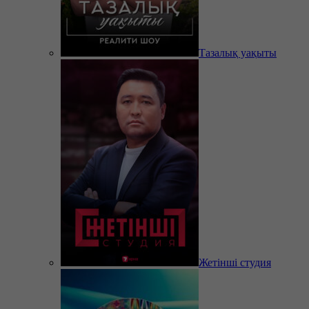
Тазалық уақыты
Жетінші студия