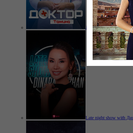
Доктор Тажина
Late night show with Д