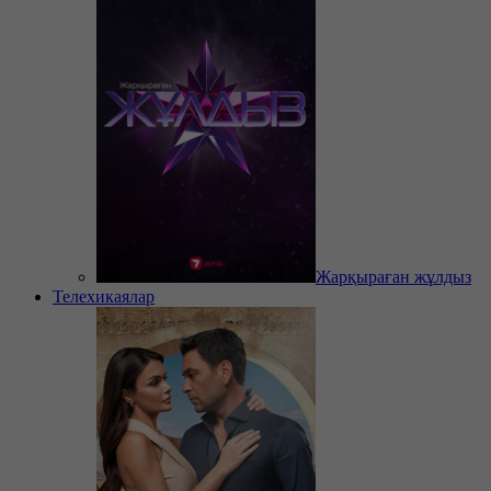
Жарқыраған жұлдыз
Телехикаялар