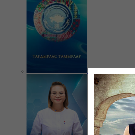
Тағдырлас тамырлар