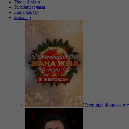
Тікелей эфир
Телебағдарлама
Жаңалықтар
Жобалар
Жетіншіде Жаңа жыл т