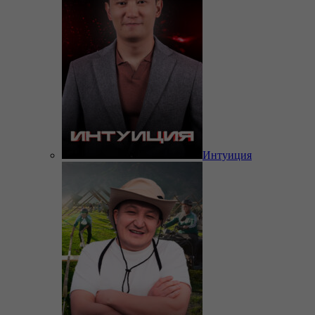
Интуиция