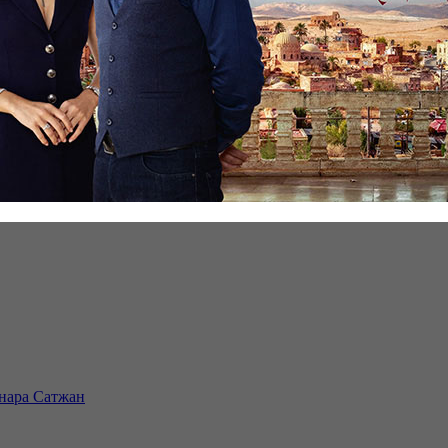
инара Сатжан