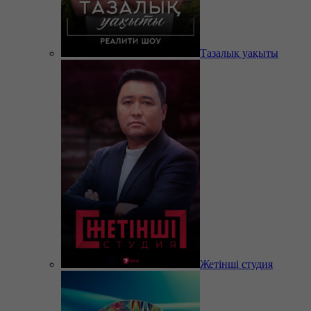
Тазалық уақыты
Жетінші студия