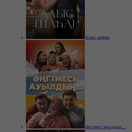
Алыс шаһар
Әңгімесі ауылдың…