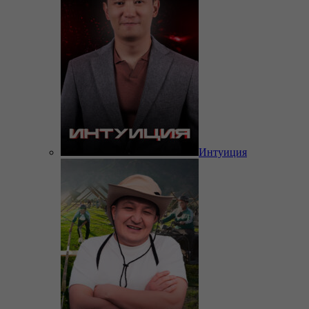
Интуиция