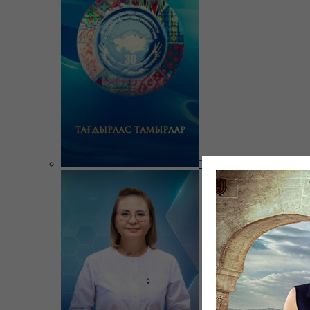
Тағдырлас тамырлар