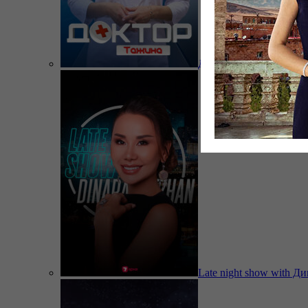
Доктор Тажина
Late night show with Д