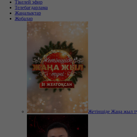
Тікелей эфир
Телебағдарлама
Жаңалықтар
Жобалар
Жетіншіде Жаңа жыл т