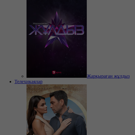
Жарқыраған жұлдыз
Телехикаялар