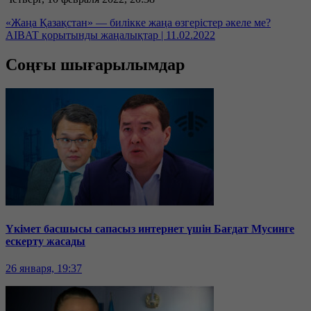
«Жаңа Қазақстан» — билікке жаңа өзгерістер әкеле ме?
AIBAT қорытынды жаңалықтар | 11.02.2022
Соңғы шығарылымдар
Үкімет басшысы сапасыз интернет үшін Бағдат Мусинге
ескерту жасады
26 января, 19:37