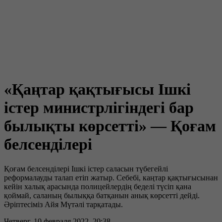
«Қаңтар қақтығысы Ішкі
істер министрлігіндегі бар
былықты көрсетті» — Қоғам
белсенділері
Қоғам белсенділері Ішкі істер саласын түбегейлі
реформалауды талап етіп жатыр. Себебі, каңтар қақтығысынан
кейін халық арасында полицейлердің беделі түсіп қана
қоймай, саланың былыққа батқанын анық көрсетті дейді.
Әріптесіміз Айя Мүтәлі тарқатады.
Четверг, 10 февраля 2022, 20:38