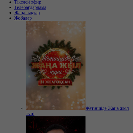
Тікелей эфир
Телебағдарлама
Жаңалықтар
Жобалар
Жетіншіде Жаңа жыл
түні