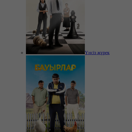
Үнсіз жүрек