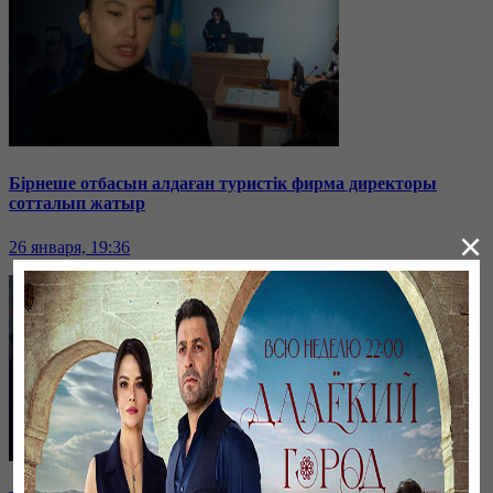
Бірнеше отбасын алдаған туристік фирма директоры
сотталып жатыр
×
26 января, 19:36