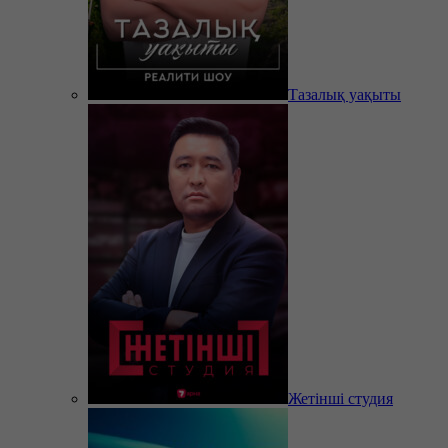
Тазалық уақыты
Жетінші студия