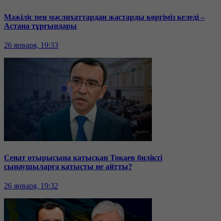
Мәжіліс пен мәслихаттардан жастарды көргіміз келеді –
Астана тұрғындары
26 января, 19:33
Сенат отырысына қатысқан Тоқаев билікті
сынаушыларға қатысты не айтты?
26 января, 19:32