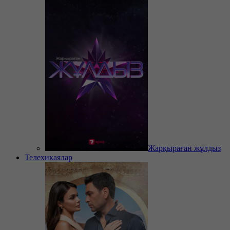
Жарқыраған жұлдыз
Телехикаялар