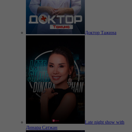
Доктор Тажина
Late night show with
Динара Сатжан