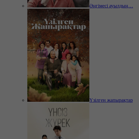
Әңгімесі ауылдың…
Үзілген жапырақтар