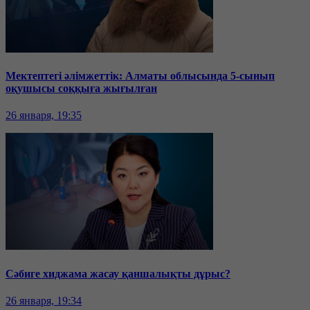
Мектептегі әлімжеттік: Алматы облысында 5-сынып
оқушысы соққыға жығылған
26 января, 19:35
Сәбиге хиджама жасау қаншалықты дұрыс?
26 января, 19:34