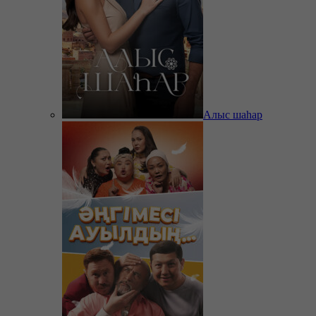
Алыс шаһар