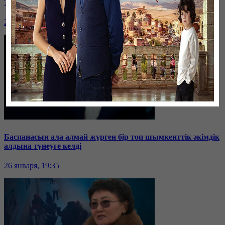
Таразда ТЭЦ қызметкерлері жалақы көтеруді талап етті
26 января, 19:36
Баспанасын ала алмай жүрген бір топ шымкенттік әкімдік
алдына түнеуге келді
26 января, 19:35