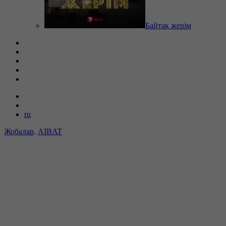
Байтақ жерім
ru
Жобалар
.
AIBAT