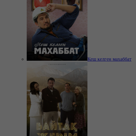
Кеш келген махаббат