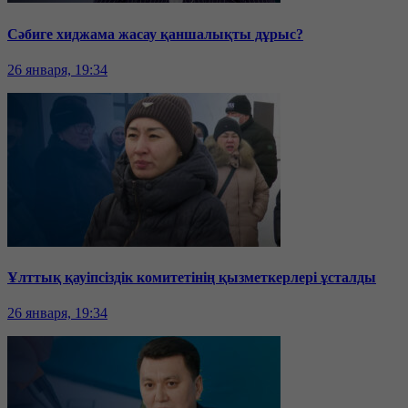
Сәбиге хиджама жасау қаншалықты дұрыс?
26 января, 19:34
Ұлттық қауіпсіздік комитетінің қызметкерлері ұсталды
26 января, 19:34