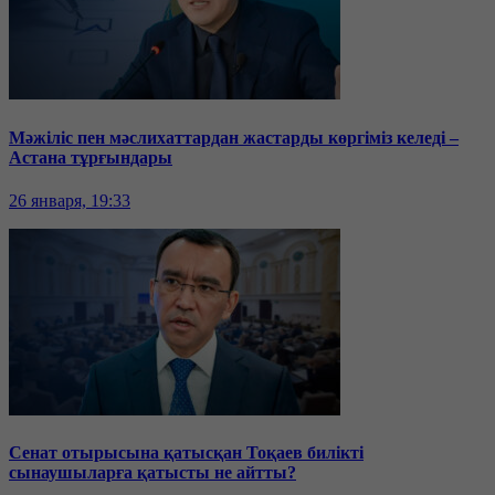
Мәжіліс пен мәслихаттардан жастарды көргіміз келеді –
Астана тұрғындары
26 января, 19:33
Сенат отырысына қатысқан Тоқаев билікті
сынаушыларға қатысты не айтты?