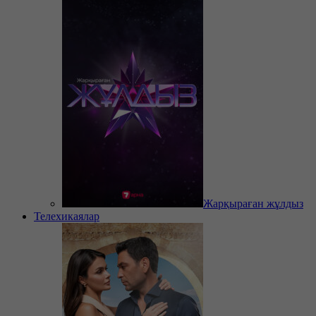
Жарқыраған жұлдыз
Телехикаялар