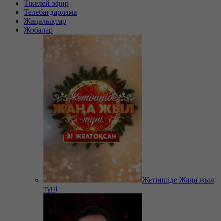
Тікелей эфир
Телебағдарлама
Жаңалықтар
Жобалар
Жетіншіде Жаңа жыл
түні