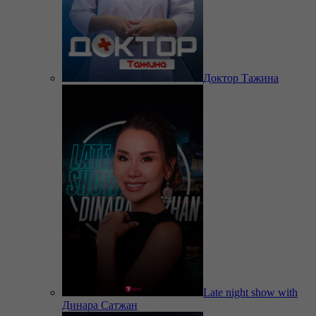
Доктор Тажина
Late night show with
Динара Сатжан