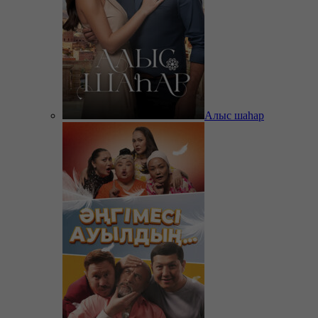
Алыс шаһар