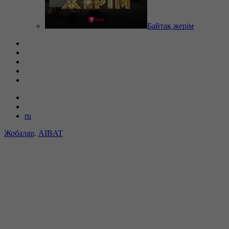
Байтақ жерім
ru
Жобалар
.
AIBAT