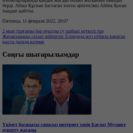
изоляторларында қандай жағдай болып жатқанын баяндап
берді. Абзал Құспан бастаған топты әріптесіміз Айбек Қосан
тыңдап қайтты.
Пятница, 11 февраля 2022, 20:07
2 мың тұрғыны бар ауылды су шайып кеткелі тұр
Жатақхананы сатып жіберген: Елордада жүз отбасы қақаған
қыста далада қалмақ
Соңғы шығарылымдар
Үкімет басшысы сапасыз интернет үшін Бағдат Мусинге
ескерту жасады