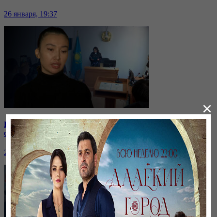
26 января, 19:37
×
Бірнеше отбасын алдаған туристік фирма директоры
сотталып жатыр
26 января, 19:36