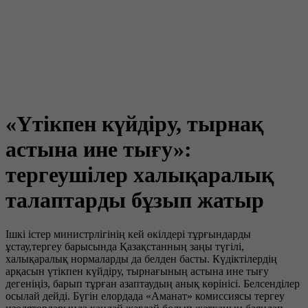
«Үтікпен күйдіру, тырнақ
астына ине тығу»:
тергеушілер халықаралық
талаптарды бұзып жатыр
Ішкі істер министрлігінің кей өкілдері тұрғындарды
ұстау,тергеу барысында Қазақстанның заңы түгілі,
халықаралық нормаларды да белден басты. Күдіктілердің
арқасын үтікпен күйдіру, тырнағының астына ине тығу
дегеніңіз, барып тұрған азаптаудың анық көрінісі. Белсенділер
осылай дейді. Бүгін елордада «Аманат» комиссиясы тергеу