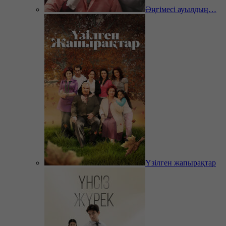
Әңгімесі ауылдың…
Үзілген жапырақтар