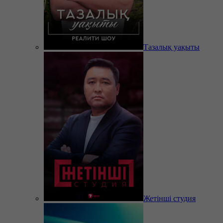
Тазалық уақыты
Жетінші студия