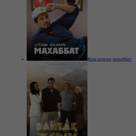
Кеш келген махаббат