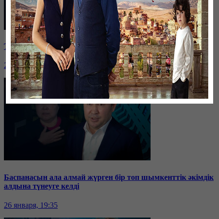
Таразда ТЭЦ қызметкерлері жалақы көтеруді талап етті
26 января, 19:36
Баспанасын ала алмай жүрген бір топ шымкенттік әкімдік
алдына түнеуге келді
26 января, 19:35