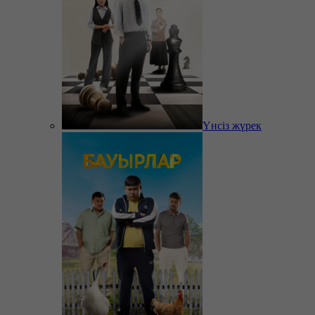
Үнсіз жүрек