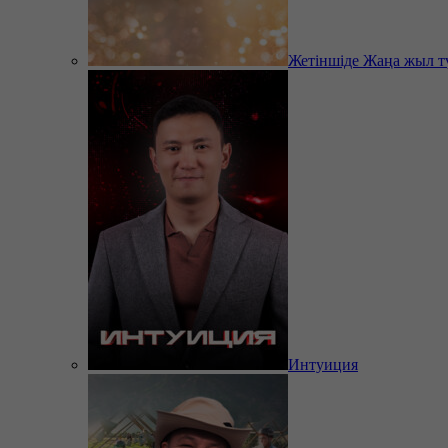
Жетіншіде Жаңа жыл т
Интуиция