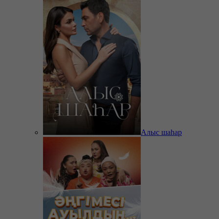
Алыс шаһар