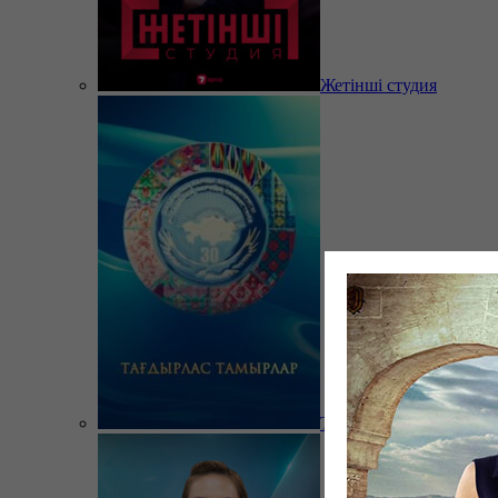
Жетінші студия
Тағдырлас тамырлар