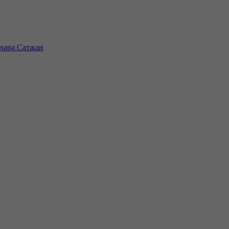
инара Сатжан