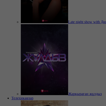
Late night show with Д
Жарқыраған жұлдыз
Телехикаялар