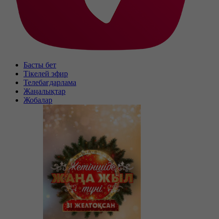
Басты бет
Тікелей эфир
Телебағдарлама
Жаңалықтар
Жобалар