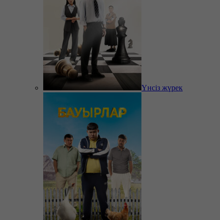
Үнсіз жүрек