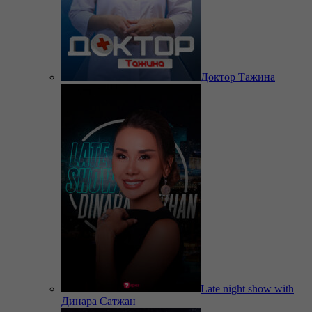
Доктор Тажина
Late night show with
Динара Сатжан