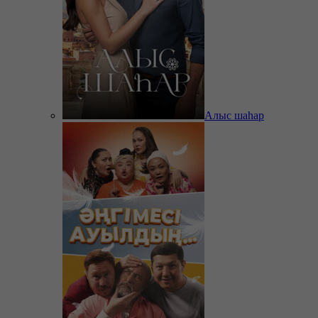
Алыс шаһар