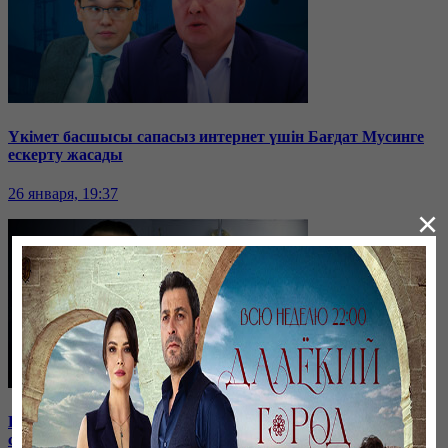
Үкімет басшысы сапасыз интернет үшін Бағдат Мусинге
ескерту жасады
26 января, 19:37
×
Бірнеше отбасын алдаған туристік фирма директоры
сотталып жатыр