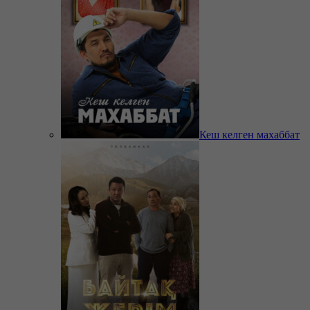
Кеш келген махаббат