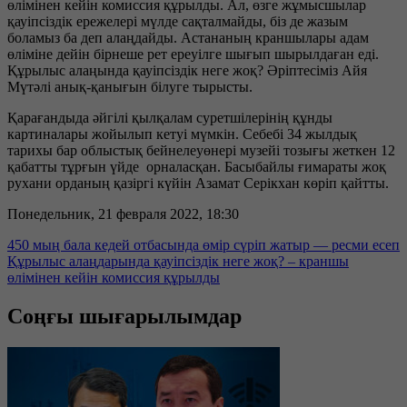
өлімінен кейін комиссия құрылды. Ал, өзге жұмысшылар
қауіпсіздік ережелері мүлде сақталмайды, біз де жазым
боламыз ба деп алаңдайды. Астананың краншылары адам
өліміне дейін бірнеше рет ереуілге шығып шырылдаған еді.
Құрылыс алаңында қауіпсіздік неге жоқ? Әріптесіміз Айя
Мүтәлі анық-қанығын білуге тырысты.
Қарағандыда әйгілі қылқалам суретшілерінің құнды
картиналары жойылып кетуі мүмкін. Себебі 34 жылдық
тарихы бар облыстық бейнелеуөнері музейі тозығы жеткен 12
қабатты тұрғын үйде орналасқан. Басыбайлы ғимараты жоқ
рухани орданың қазіргі күйін Азамат Серікхан көріп қайтты.
Понедельник, 21 февраля 2022, 18:30
450 мың бала кедей отбасында өмір сүріп жатыр — ресми есеп
Құрылыс алаңдарында қауіпсіздік неге жоқ? – краншы
өлімінен кейін комиссия құрылды
Соңғы шығарылымдар