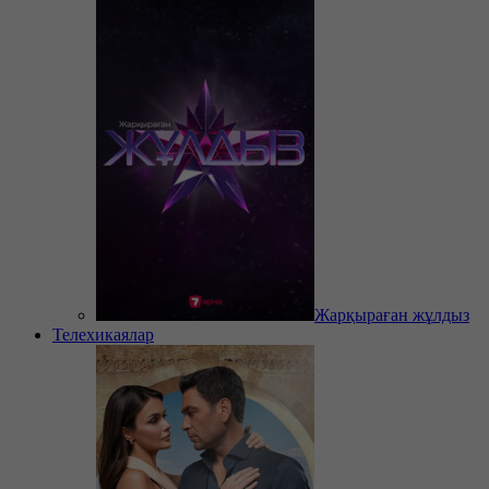
Жарқыраған жұлдыз
Телехикаялар