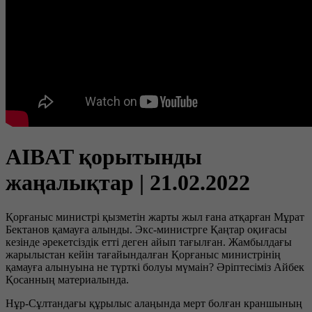
AIBAT қорытынды
жаңалықтар | 21.02.2022
Қорғаныс министрі қызметін жарты жыл ғана атқарған Мұрат
Бектанов қамауға алынды. Экс-министрге Қаңтар оқиғасы
кезінде әрекетсіздік етті деген айып тағылған. Жамбылдағы
жарылыстан кейін тағайындалған Қорғаныс министрінің
қамауға алынуына не түрткі болуы мүмаін? Әріптесіміз Айбек
Қосанның материалында.
Нұр-Сұлтандағы құрылыс алаңында мерт болған краншының