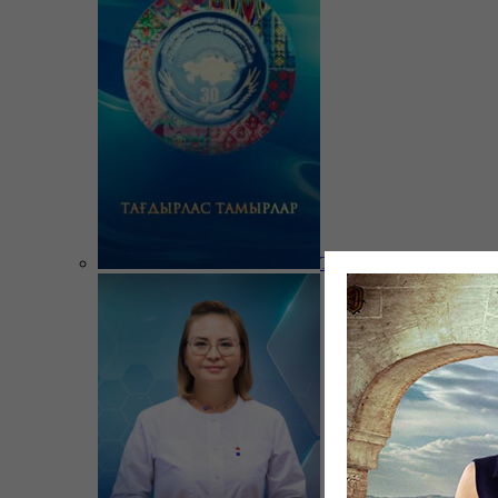
Тағдырлас тамырлар