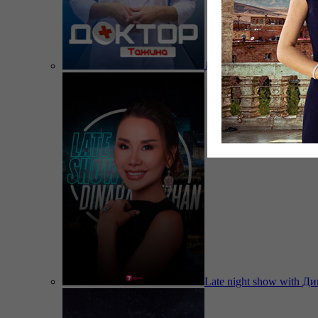
Доктор Тажина
Late night show with Д