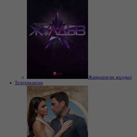
Жарқыраған жұлдыз
Телехикаялар