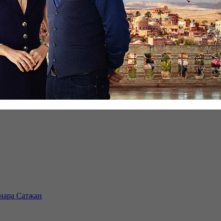
инара Сатжан