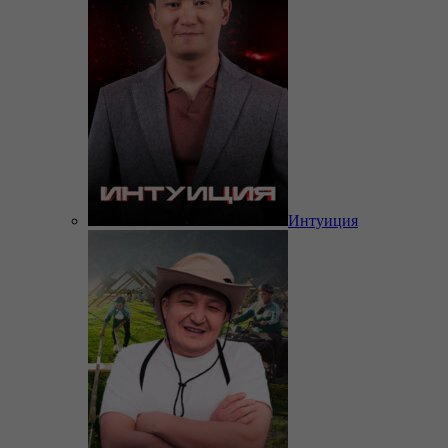
Интуиция