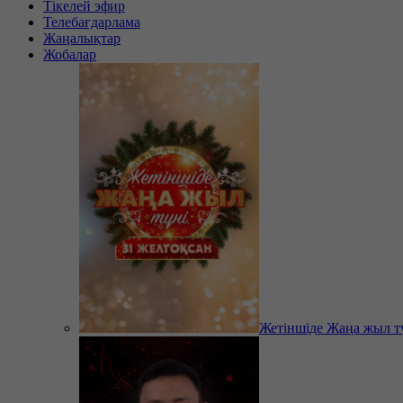
Тікелей эфир
Телебағдарлама
Жаңалықтар
Жобалар
Жетіншіде Жаңа жыл т