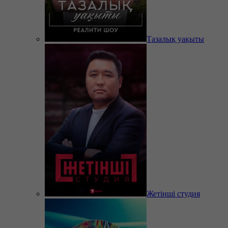
Тазалық уақыты
Жетінші студия