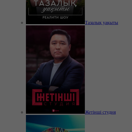
Тазалық уақыты
Жетінші студия