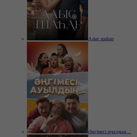
Алыс шаһар
Әңгімесі ауылдың…