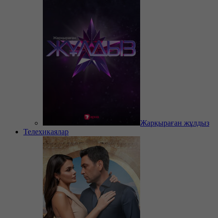
Жарқыраған жұлдыз
Телехикаялар