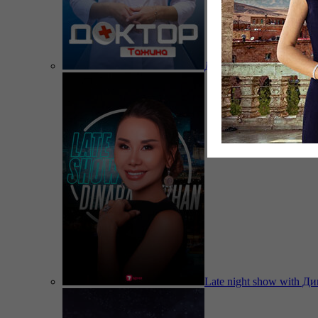
Доктор Тажина
Late night show with Д