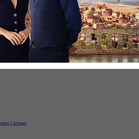
инара Сатжан