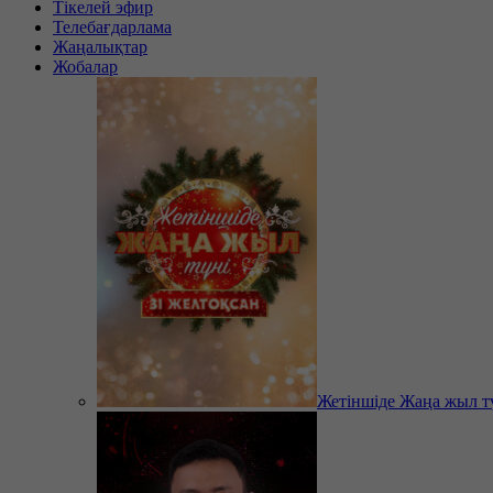
Тікелей эфир
Телебағдарлама
Жаңалықтар
Жобалар
Жетіншіде Жаңа жыл т