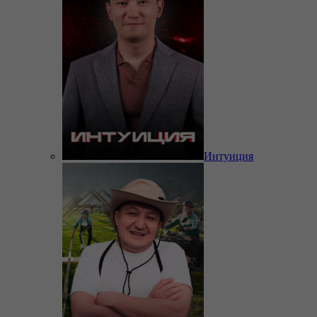
Интуиция