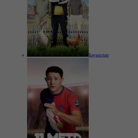
Бауырлар