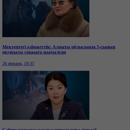
Мектептегі әлімжеттік: Алматы облысында 5-сынып
оқушысы соққыға жығылған
26 января, 19:35
Сәбиге хиджама жасау қаншалықты дұрыс?