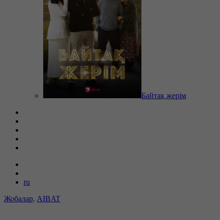
Байтақ жерім
ru
Жобалар
.
AIBAT