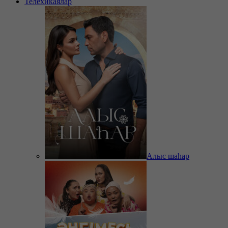
Телехикаялар
Алыс шаһар