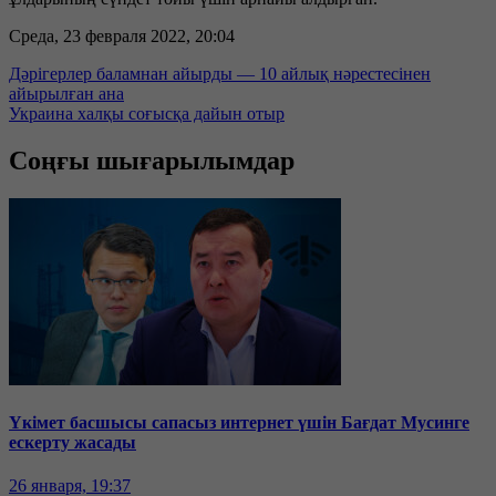
Среда, 23 февраля 2022, 20:04
Дәрігерлер баламнан айырды — 10 айлық нәрестесінен
айырылған ана
Украина халқы соғысқа дайын отыр
Соңғы шығарылымдар
Үкімет басшысы сапасыз интернет үшін Бағдат Мусинге
ескерту жасады
26 января, 19:37