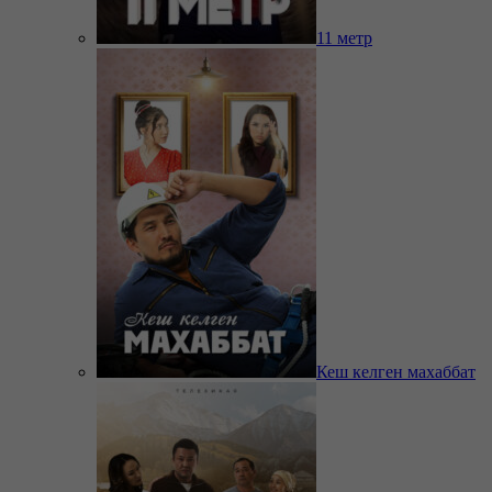
11 метр
Кеш келген махаббат