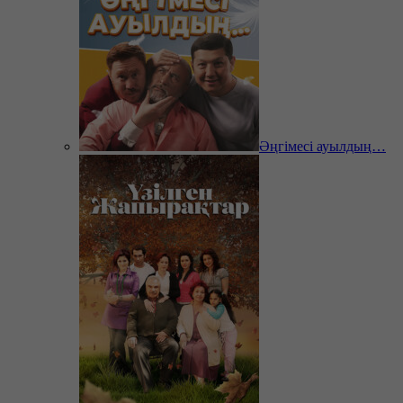
Әңгімесі ауылдың…