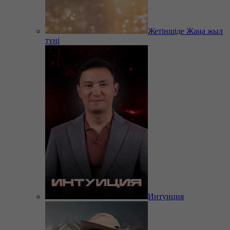
Жетіншіде Жаңа жыл
түні
Интуиция