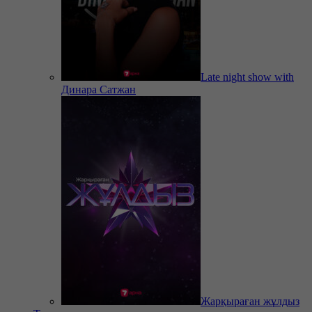
Late night show with
Динара Сатжан
Жарқыраған жұлдыз