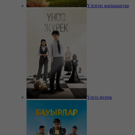
Үзілген жапырақтар
Үнсіз жүрек