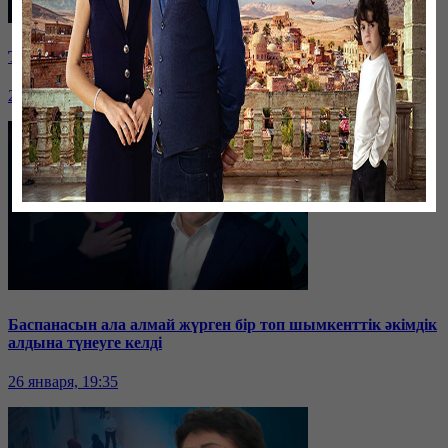
Таразда ТЭЦ қызметкерлері жалақы көтеруді талап етті
26 января, 19:36
Баспанасын ала алмай жүрген бір топ шымкенттік әкімдік
алдына түнеуге келді
26 января, 19:35