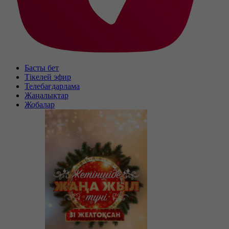
Басты бет
Тікелей эфир
Телебағдарлама
Жаңалықтар
Жобалар