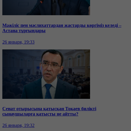
Мәжіліс пен мәслихаттардан жастарды көргіміз келеді –
Астана тұрғындары
26 января, 19:33
Сенат отырысына қатысқан Тоқаев билікті
сынаушыларға қатысты не айтты?
26 января, 19:32