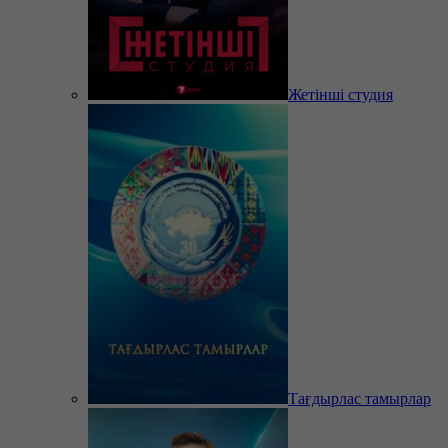
Жетінші студия
Тағдырлас тамырлар