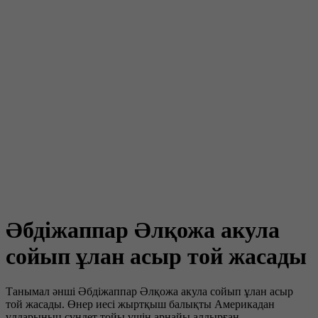
Әбдіжаппар Әлқожа акула
сойып ұлан асыр той жасады
Танымал әнші Әбдіжаппар Әлқожа акула сойып ұлан асыр
той жасады. Өнер иесі жыртқыш балықты Америкадан
ұлдарының сүндет тойы үшін арнайы алдырған.