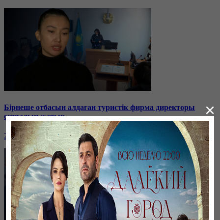
×
Бірнеше отбасын алдаған туристік фирма директоры
сотталып жатыр
26 января, 19:36