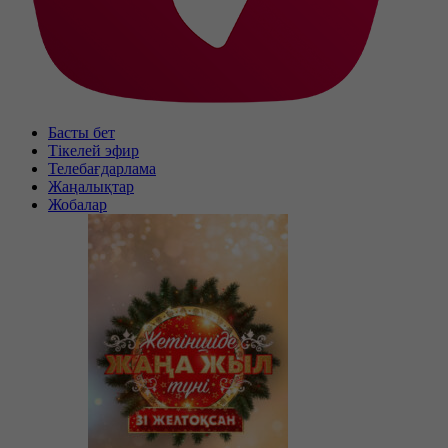
Басты бет
Тікелей эфир
Телебағдарлама
Жаңалықтар
Жобалар