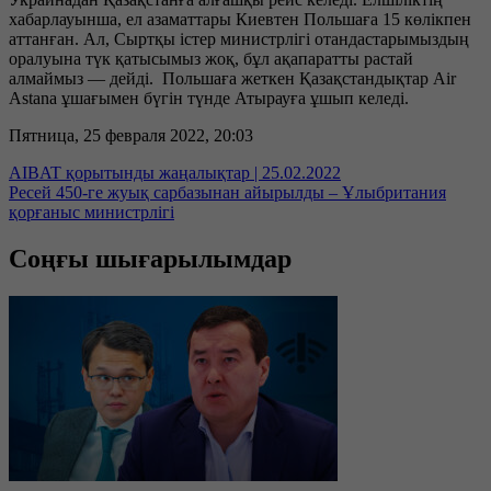
хабарлауынша, ел азаматтары Киевтен Польшаға 15 көлікпен
аттанған. Ал, Сыртқы істер министрлігі отандастарымыздың
оралуына түк қатысымыз жоқ, бұл ақапаратты растай
алмаймыз — дейді. Польшаға жеткен Қазақстандықтар Air
Astana ұшағымен бүгін түнде Атырауға ұшып келеді.
Пятница, 25 февраля 2022, 20:03
AIBAT қорытынды жаңалықтар | 25.02.2022
Ресей 450-ге жуық сарбазынан айырылды – Ұлыбритания
қорғаныс министрлігі
Соңғы шығарылымдар