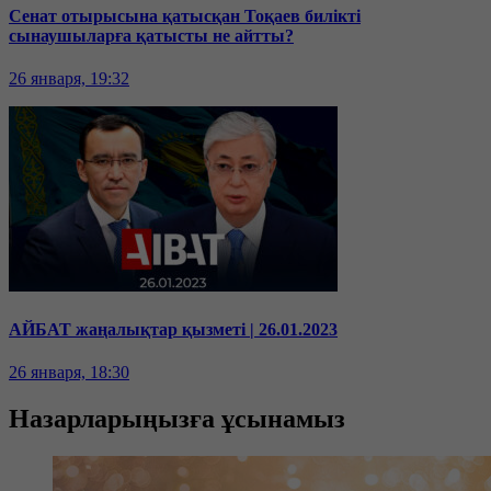
Сенат отырысына қатысқан Тоқаев билікті
сынаушыларға қатысты не айтты?
26 января, 19:32
АЙБАТ жаңалықтар қызметі | 26.01.2023
26 января, 18:30
Назарларыңызға ұсынамыз