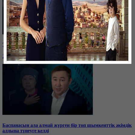
Таразда ТЭЦ қызметкерлері жалақы көтеруді талап етті
26 января, 19:36
Баспанасын ала алмай жүрген бір топ шымкенттік әкімдік
алдына түнеуге келді