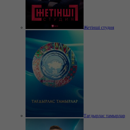
Жетінші студия
Тағдырлас тамырлар