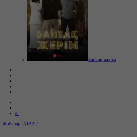
Байтақ жерім
ru
Жобалар
.
AIBAT