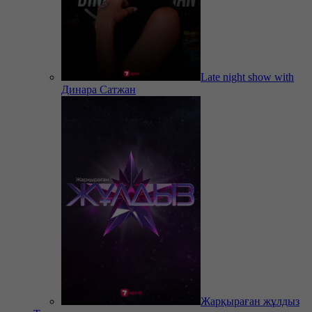
Late night show with
Динара Сатжан
Жарқыраған жұлдыз