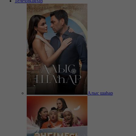
Телехикаялар
Алыс шаһар