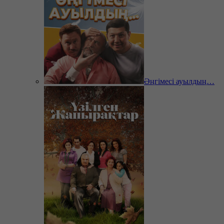
Әңгімесі ауылдың…