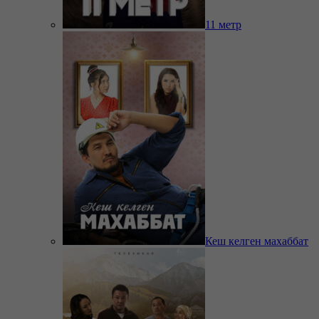
11 метр
Кеш келген махаббат