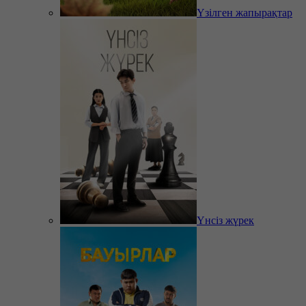
Үзілген жапырақтар
Үнсіз жүрек