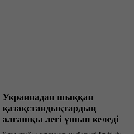
Украинадан шыққан
қазақстандықтардың
алғашқы легі ұшып келеді
Украинадан Қазақстанға алғашқы рейс келеді. Елшіліктің