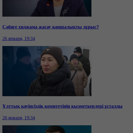
Сәбиге хиджама жасау қаншалықты дұрыс?
26 января, 19:34
Ұлттық қауіпсіздік комитетінің қызметкерлері ұсталды
26 января, 19:34