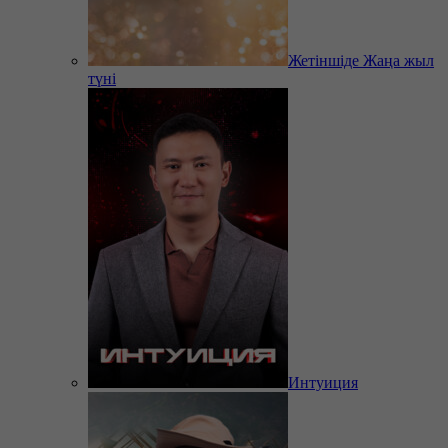
Жетіншіде Жаңа жыл
түні
Интуиция