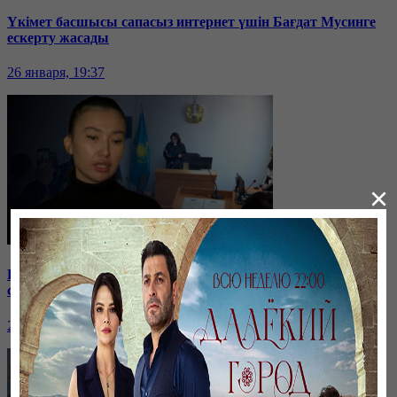
Үкімет басшысы сапасыз интернет үшін Бағдат Мусинге
ескерту жасады
26 января, 19:37
×
Бірнеше отбасын алдаған туристік фирма директоры
сотталып жатыр
26 января, 19:36