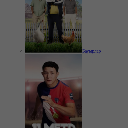
Бауырлар