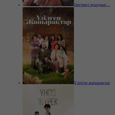
Әңгімесі ауылдың…
Үзілген жапырақтар