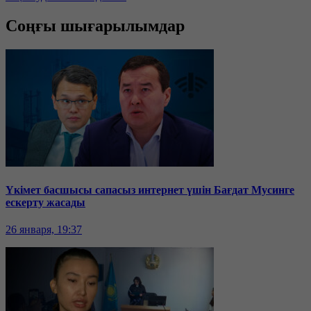
Соңғы шығарылымдар
Үкімет басшысы сапасыз интернет үшін Бағдат Мусинге
ескерту жасады
26 января, 19:37