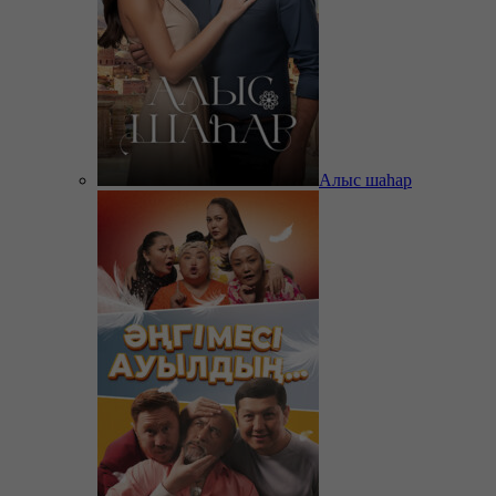
Алыс шаһар