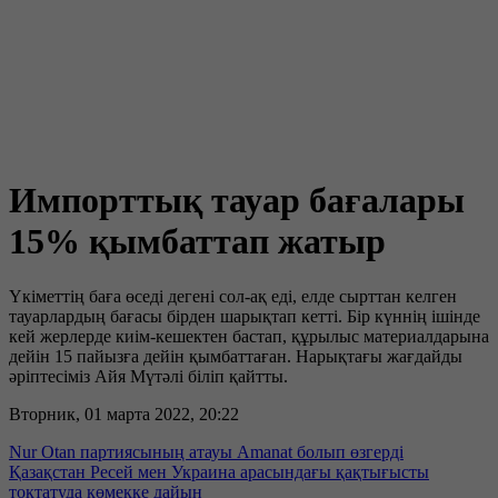
Импорттық тауар бағалары
15% қымбаттап жатыр
Үкіметтің баға өседі дегені сол-ақ еді, елде сырттан келген
тауарлардың бағасы бірден шарықтап кетті. Бір күннің ішінде
кей жерлерде киім-кешектен бастап, құрылыс материалдарына
дейін 15 пайызға дейін қымбаттаған. Нарықтағы жағдайды
әріптесіміз Айя Мүтәлі біліп қайтты.
Вторник, 01 марта 2022, 20:22
Nur Otan партиясының атауы Amanat болып өзгерді
Қазақстан Ресей мен Украина арасындағы қақтығысты
тоқтатуда көмекке дайын