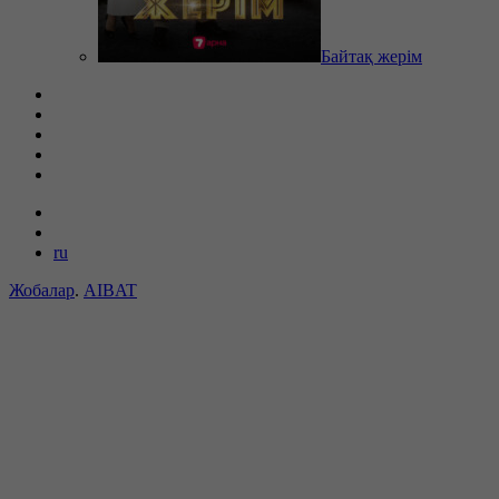
Байтақ жерім
ru
Жобалар
.
AIBAT