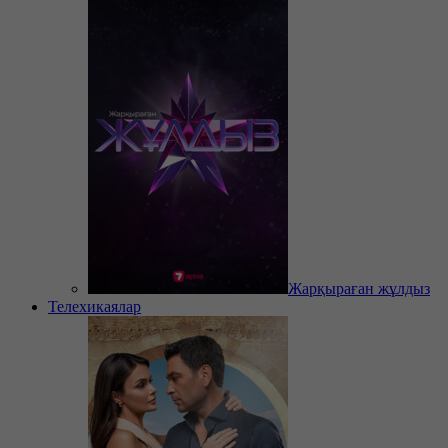
Жарқыраған жұлдыз
Телехикаялар