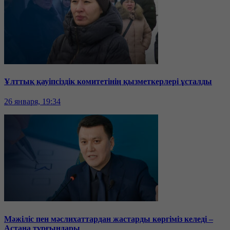
Ұлттық қауіпсіздік комитетінің қызметкерлері ұсталды
26 января, 19:34
Мәжіліс пен мәслихаттардан жастарды көргіміз келеді –
Астана тұрғындары