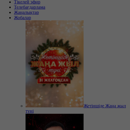
Тікелей эфир
Телебағдарлама
Жаңалықтар
Жобалар
Жетіншіде Жаңа жыл
түні