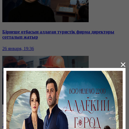
Бірнеше отбасын алдаған туристік фирма директоры
сотталып жатыр
26 января, 19:36
×
Таразда ТЭЦ қызметкерлері жалақы көтеруді талап етті
26 января, 19:36