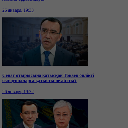
26 января, 19:33
Сенат отырысына қатысқан Тоқаев билікті
сынаушыларға қатысты не айтты?
26 января, 19:32