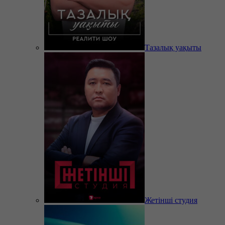
Тазалық уақыты
Жетінші студия