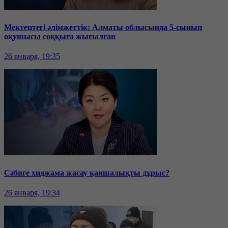
Мектептегі әлімжеттік: Алматы облысында 5-сынып
оқушысы соққыға жығылған
26 января, 19:35
Сәбиге хиджама жасау қаншалықты дұрыс?
26 января, 19:34