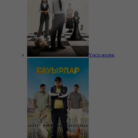
Үнсіз жүрек