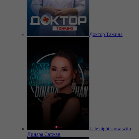
Доктор Тажина
Late night show with
Динара Сатжан