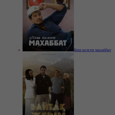
Кеш келген махаббат