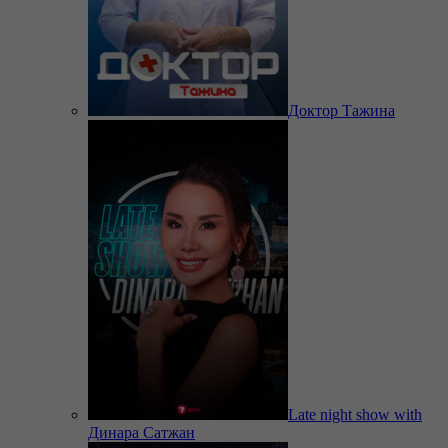
Доктор Тажина
Late night show with
Динара Сатжан