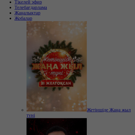
Тікелей эфир
Телебағдарлама
Жаңалықтар
Жобалар
Жетіншіде Жаңа жыл
түні