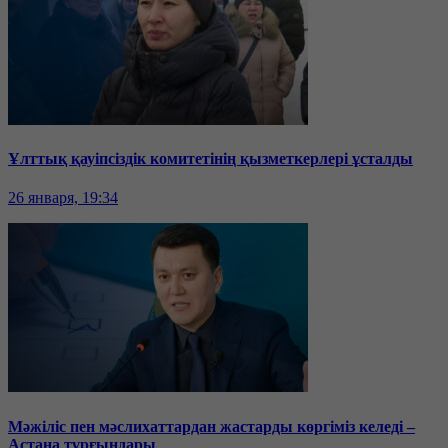
Ұлттық қауіпсіздік комитетінің қызметкерлері ұсталды
26 января, 19:34
Мәжіліс пен мәслихаттардан жастарды көргіміз келеді –
Астана тұрғындары