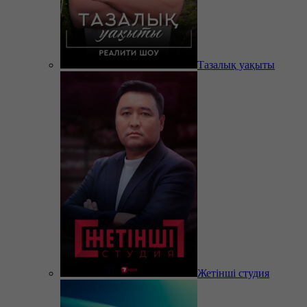
Тазалық уақыты
Жетінші студия