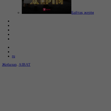
Байтақ жерім
ru
Жобалар
.
AIBAT