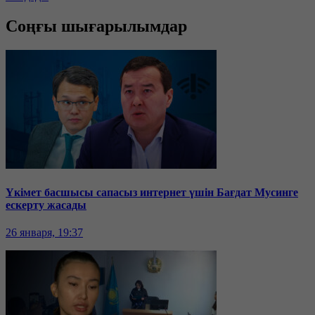
Соңғы шығарылымдар
Үкімет басшысы сапасыз интернет үшін Бағдат Мусинге
ескерту жасады
26 января, 19:37