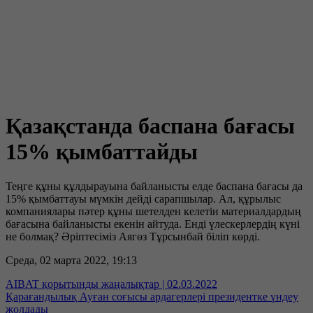
Қазақстанда баспана бағасы
15% қымбаттайды
Теңге құны құлдырауына байланысты елде баспана бағасы да
15% қымбаттауы мүмкін дейді сарапшылар. Ал, құрылыс
компаниялары пәтер құны шетелден келетін материалдардың
бағасына байланысты екенін айтуда. Енді үлескерлердің күні
не болмақ? Әріптесіміз Аягөз Тұрсынбай біліп көрді.
Среда, 02 марта 2022, 19:13
AIBAT қорытынды жаңалықтар | 02.03.2022
Қарағандылық Ауған соғысы ардагерлері президентке үндеу
жолдады