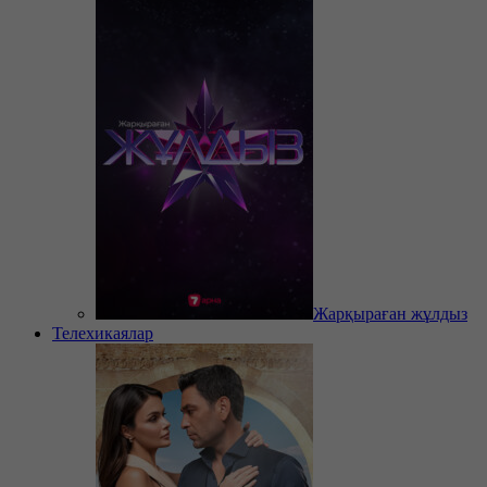
Жарқыраған жұлдыз
Телехикаялар