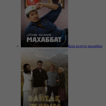
Кеш келген махаббат