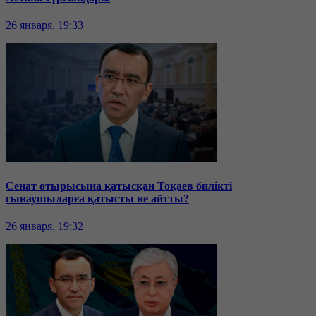
26 января, 19:33
Сенат отырысына қатысқан Тоқаев билікті
сынаушыларға қатысты не айтты?
26 января, 19:32