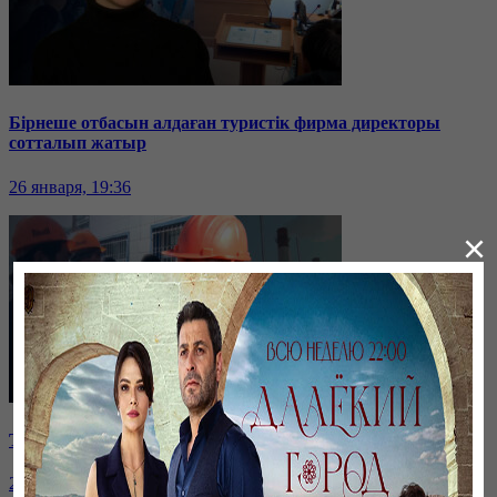
Бірнеше отбасын алдаған туристік фирма директоры
сотталып жатыр
26 января, 19:36
×
Таразда ТЭЦ қызметкерлері жалақы көтеруді талап етті
26 января, 19:36