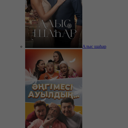
Алыс шаһар