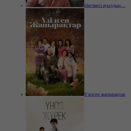
Әңгімесі ауылдың…
Үзілген жапырақтар