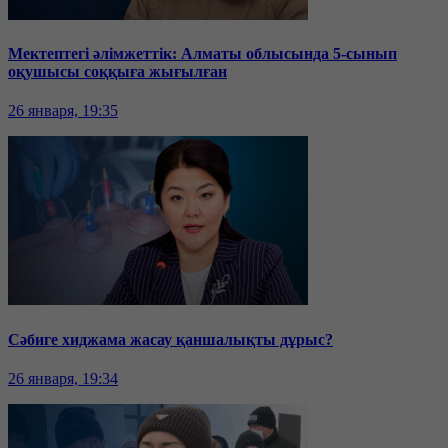
Мектептегі әлімжеттік: Алматы облысында 5-сынып
оқушысы соққыға жығылған
26 января, 19:35
Сәбиге хиджама жасау қаншалықты дұрыс?
26 января, 19:34