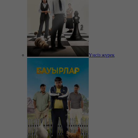
Үнсіз жүрек