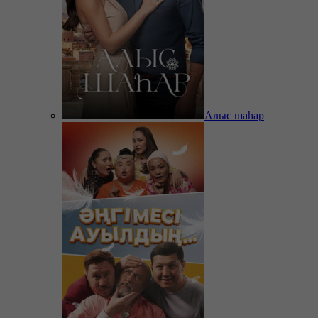
Алыс шаһар