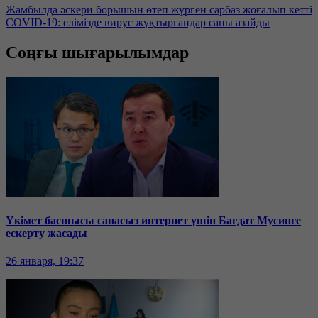
Жамбылда әскери борышын өтеп жүрген сарбаз жоғалып кетті
COVID-19: елімізде вирус жұқтырғандар саны азайды
Соңғы шығарылымдар
Үкімет басшысы сапасыз интернет үшін Бағдат Мусинге
ескерту жасады
26 января, 19:37