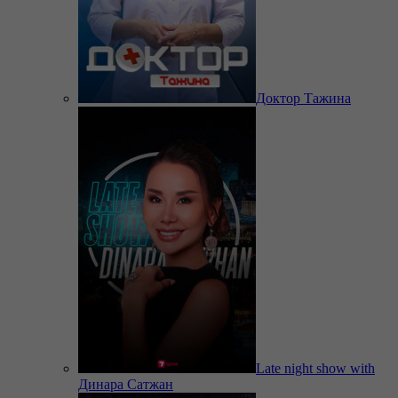
Доктор Тажина
Late night show with
Динара Сатжан