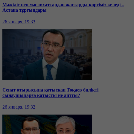
Мәжіліс пен мәслихаттардан жастарды көргіміз келеді –
Астана тұрғындары
26 января, 19:33
Сенат отырысына қатысқан Тоқаев билікті
сынаушыларға қатысты не айтты?
26 января, 19:32