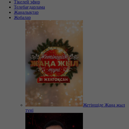
Тікелей эфир
Телебағдарлама
Жаңалықтар
Жобалар
Жетіншіде Жаңа жыл
түні