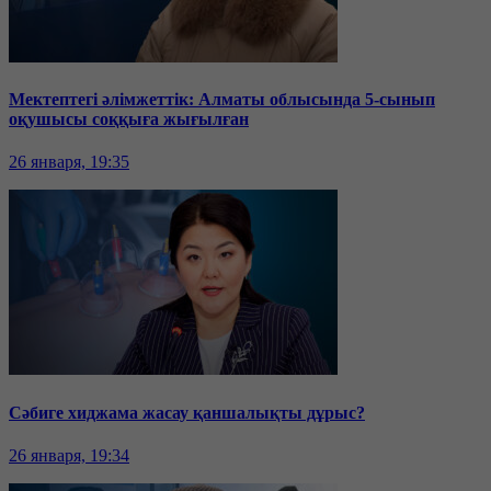
Мектептегі әлімжеттік: Алматы облысында 5-сынып
оқушысы соққыға жығылған
26 января, 19:35
Сәбиге хиджама жасау қаншалықты дұрыс?
26 января, 19:34