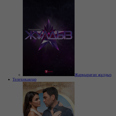
Жарқыраған жұлдыз
Телехикаялар