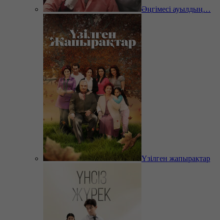
Әңгімесі ауылдың…
Үзілген жапырақтар