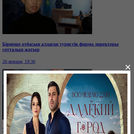
Бірнеше отбасын алдаған туристік фирма директоры
сотталып жатыр
26 января, 19:36
×
Таразда ТЭЦ қызметкерлері жалақы көтеруді талап етті