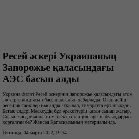
Ресей әскері Украинаның
Запорожье қаласындағы
АЭС басып алды
Украина билігі Ресей әскерінің Запорожье қаласындағы атом
электр станциясын басып алғанын хабарлады. Оған дейін
ресейлік танкілер нысанды атқылап, ғимаратта өрт шыққан.
Батыс елдері Мәскеудің бұл әрекеттерін қатаң сынап жатыр.
Соғыс жағдайында атом электр станциялары шабуылдардан
қорғалған ба? Жансая Қапасқызының материалында.
Пятница, 04 марта 2022, 19:54