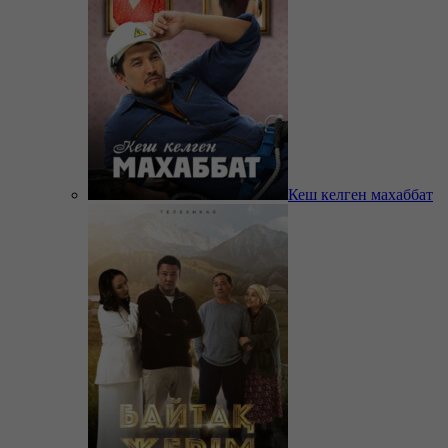
Кеш келген махаббат