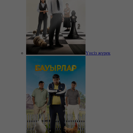
Үнсіз жүрек