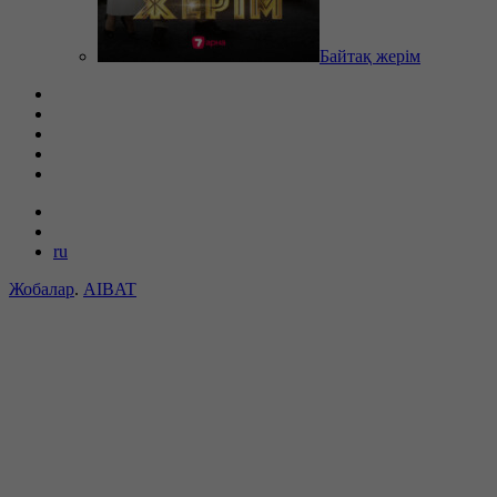
Байтақ жерім
ru
Жобалар
.
AIBAT