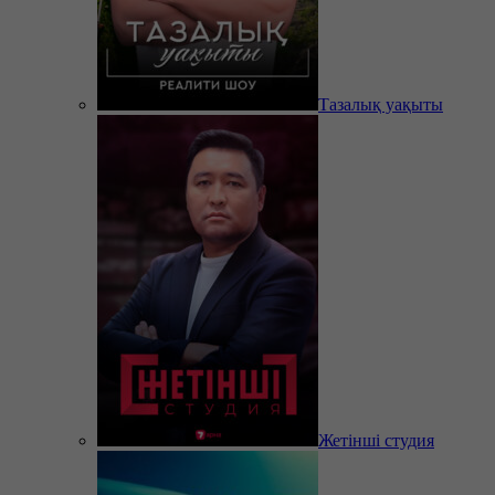
Тазалық уақыты
Жетінші студия