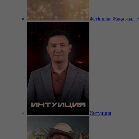
Жетіншіде Жаңа жыл т
Интуиция