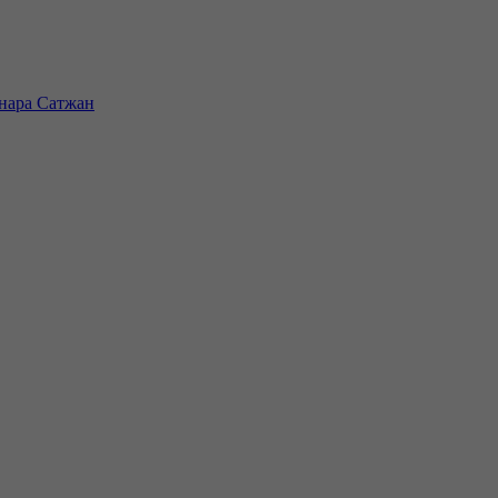
инара Сатжан