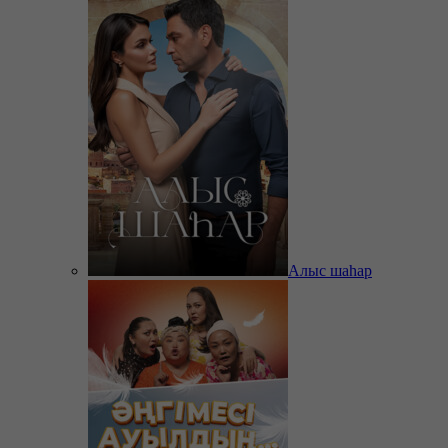
Алыс шаһар