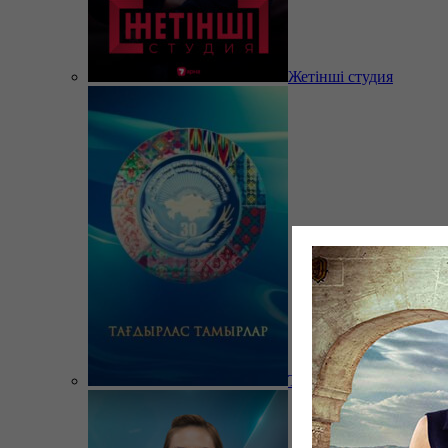
Жетінші студия
Тағдырлас тамырлар