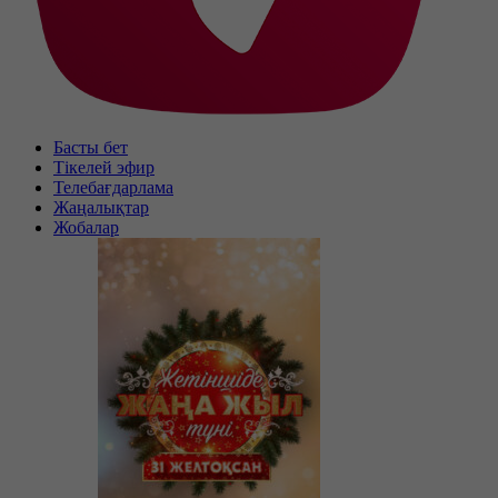
Басты бет
Тікелей эфир
Телебағдарлама
Жаңалықтар
Жобалар