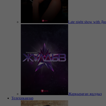
Late night show with Д
Жарқыраған жұлдыз
Телехикаялар