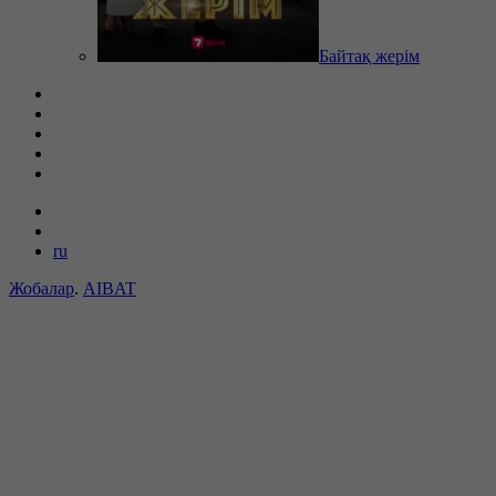
Байтақ жерім
ru
Жобалар
.
AIBAT