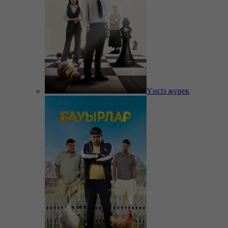
Үнсіз жүрек