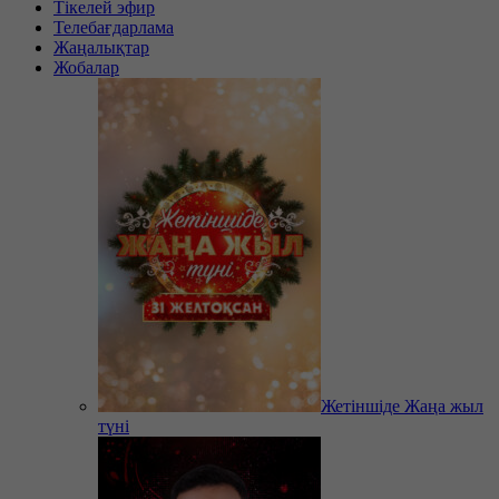
Тікелей эфир
Телебағдарлама
Жаңалықтар
Жобалар
Жетіншіде Жаңа жыл
түні