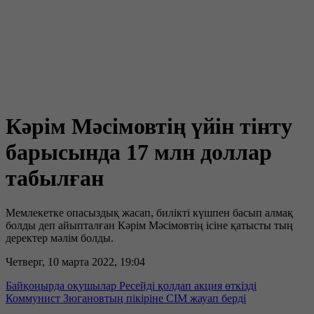
Кәрім Мәсімовтің үйін тінту
барысында 17 млн доллар
табылған
Мемлекетке опасыздық жасап, билікті күшпен басып алмақ
болды деп айыпталған Кәрім Мәсімовтің ісіне қатысты тың
деректер мәлім болды.
Четверг, 10 марта 2022, 19:04
Байқоңырда оқушылар Ресейді қолдап акция өткізді
Коммунист Зюгановтың пікіріне СІМ жауап берді