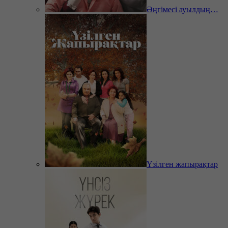
Әңгімесі ауылдың…
Үзілген жапырақтар