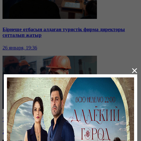
Бірнеше отбасын алдаған туристік фирма директоры
сотталып жатыр
26 января, 19:36
×
Таразда ТЭЦ қызметкерлері жалақы көтеруді талап етті
26 января, 19:36