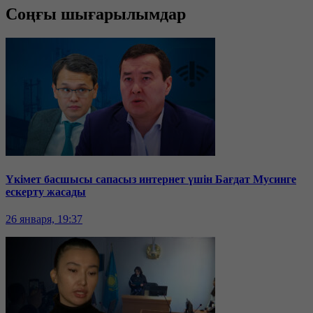
Соңғы шығарылымдар
Үкімет басшысы сапасыз интернет үшін Бағдат Мусинге
ескерту жасады
26 января, 19:37