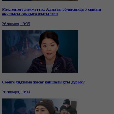
Мектептегі әлімжеттік: Алматы облысында 5-сынып
оқушысы соққыға жығылған
26 января, 19:35
Сәбиге хиджама жасау қаншалықты дұрыс?
26 января, 19:34