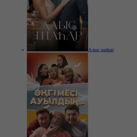
Алыс шаһар