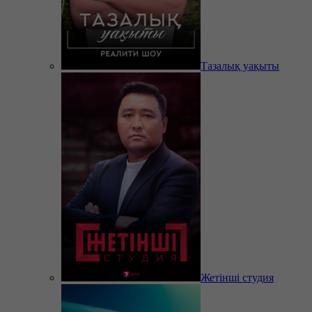
Тазалық уақыты
Жетінші студия