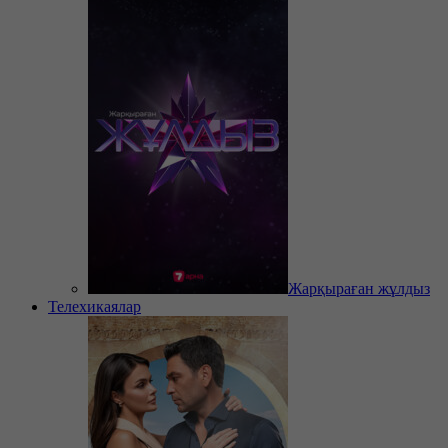
Жарқыраған жұлдыз
Телехикаялар