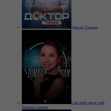
Доктор Тажина
Late night show with
Динара Сатжан