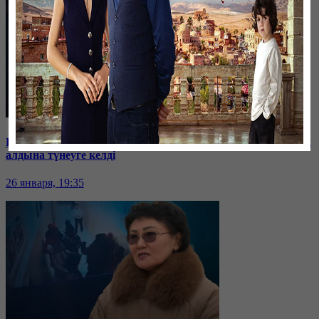
Баспанасын ала алмай жүрген бір топ шымкенттік әкімдік
алдына түнеуге келді
26 января, 19:35