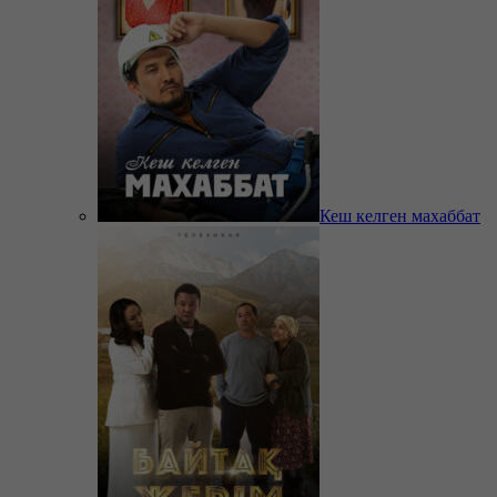
Кеш келген махаббат