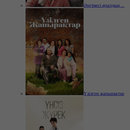
Әңгімесі ауылдың…
Үзілген жапырақтар