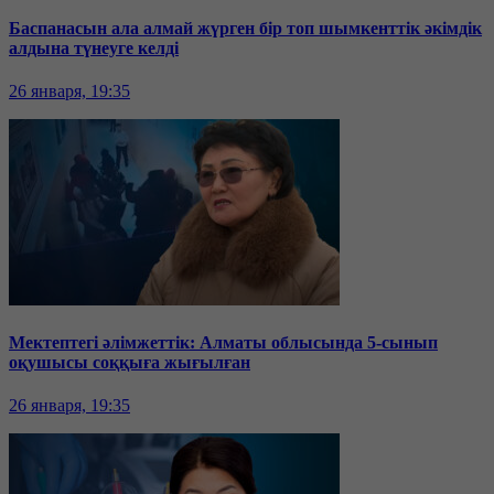
Баспанасын ала алмай жүрген бір топ шымкенттік әкімдік
алдына түнеуге келді
26 января, 19:35
Мектептегі әлімжеттік: Алматы облысында 5-сынып
оқушысы соққыға жығылған
26 января, 19:35