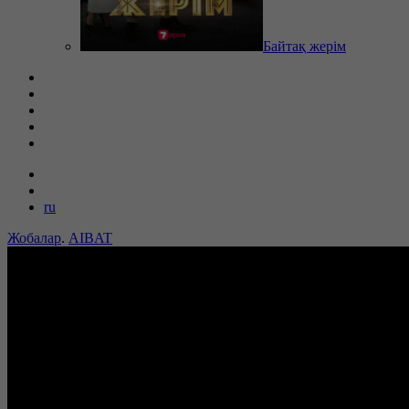
Байтақ жерім
ru
Жобалар
.
AIBAT