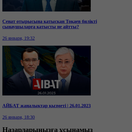
Сенат отырысына қатысқан Тоқаев билікті
сынаушыларға қатысты не айтты?
26 января, 19:32
АЙБАТ жаңалықтар қызметі | 26.01.2023
26 января, 18:30
Назарларыңызға ұсынамыз