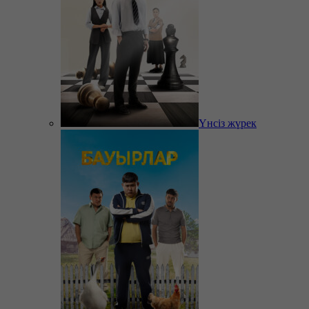
Үнсіз жүрек