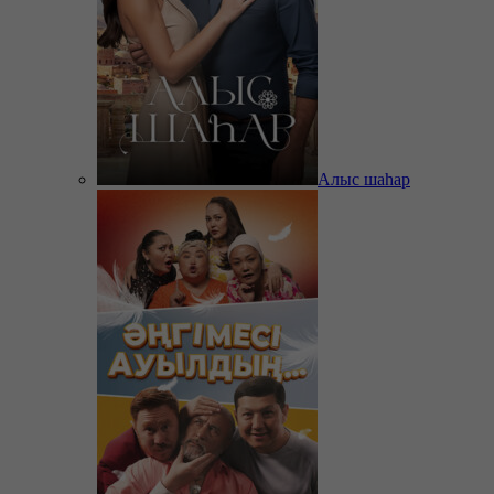
Алыс шаһар