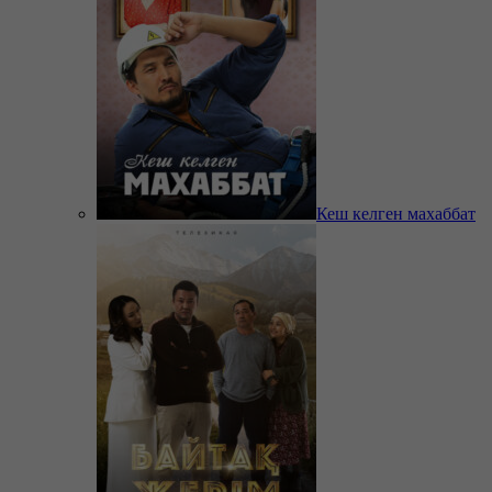
Кеш келген махаббат