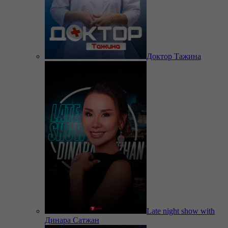
Доктор Тажина
Late night show with
Динара Сатжан