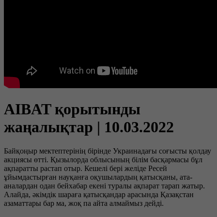
AIBAT қорытынды
жаңалықтар | 10.03.2022
Байқоңыр мектептерінің бірінде Украинадағы соғысты қолдау
акциясы өтті. Қызылорда облысының білім басқармасы бұл
ақпаратты растап отыр. Кешелі бері желіде Ресей
ұйымдастырған науқанға оқушылардың қатысқаны, ата-
аналардан одан бейхабар екені туралы ақпарат тарап жатыр.
Алайда, әкімдік шараға қатысқандар арасында Қазақстан
азаматтары бар ма, жоқ па айта алмаймыз дейді.