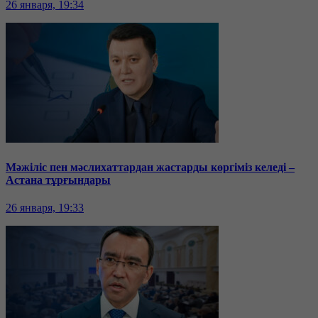
26 января, 19:34
Мәжіліс пен мәслихаттардан жастарды көргіміз келеді –
Астана тұрғындары
26 января, 19:33