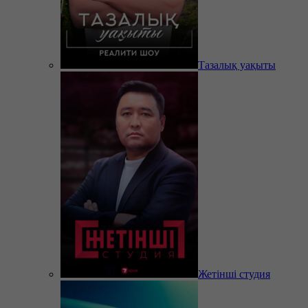
Тазалық уақыты
Жетінші студия