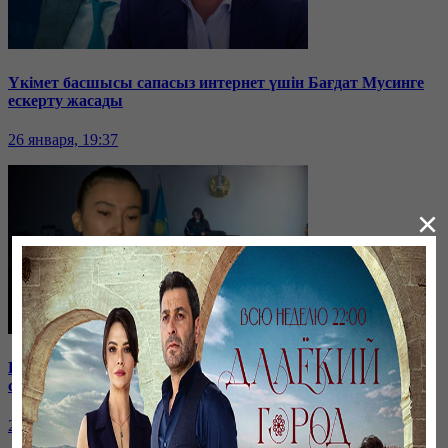
Үкімет басшысы сапасыз интернет үшін Бағдат Мусинге
ескерту жасады
26 января, 19:37
×
Бірнеше отбасын алдаған туристік фирма директоры
сотталып жатыр
26 января, 19:36