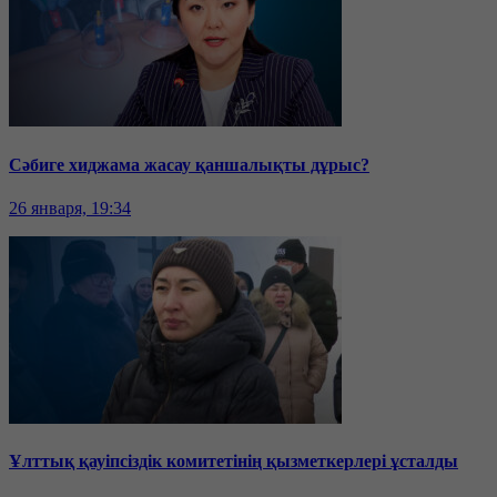
Сәбиге хиджама жасау қаншалықты дұрыс?
26 января, 19:34
Ұлттық қауіпсіздік комитетінің қызметкерлері ұсталды