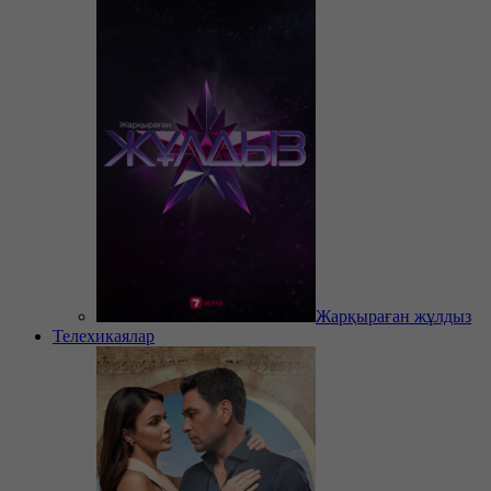
Жарқыраған жұлдыз
Телехикаялар