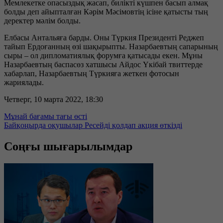
Мемлекетке опасыздық жасап, билікті күшпен басып алмақ
болды деп айыпталған Кәрім Мәсімовтің ісіне қатысты тың
деректер мәлім болды.
Елбасы Антальяға барды. Оны Түркия Президенті Реджеп
тайып Ердоғанның өзі шақырыпты. Назарбаевтың сапарының
сыры – ол дипломатиялық форумға қатысады екен. Мұны
Назарбаевтың баспасөз хатшысы Айдос Үкібай твиттерде
хабарлап, Назарбаевтың Түркияға жеткен фотосын
жариялады.
Четверг, 10 марта 2022, 18:30
Мұнай бағамы тағы өсті
Байқоңырда оқушылар Ресейді қолдап акция өткізді
Соңғы шығарылымдар