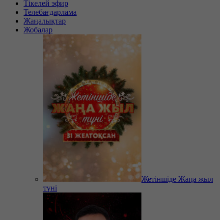
Тікелей эфир
Телебағдарлама
Жаңалықтар
Жобалар
Жетіншіде Жаңа жыл
түні