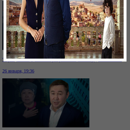
Таразда ТЭЦ қызметкерлері жалақы көтеруді талап етті
26 января, 19:36