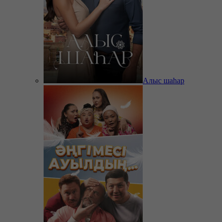
Алыс шаһар