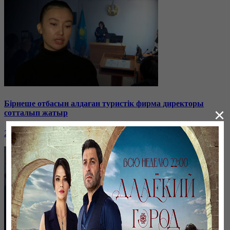
Бірнеше отбасын алдаған туристік фирма директоры
×
сотталып жатыр
26 января, 19:36