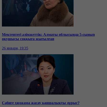
Мектептегі әлімжеттік: Алматы облысында 5-сынып
оқушысы соққыға жығылған
26 января, 19:35
Сәбиге хиджама жасау қаншалықты дұрыс?