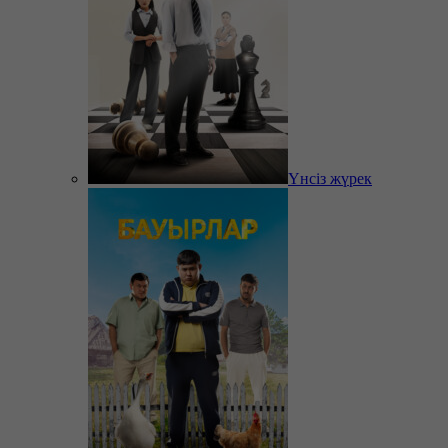
Үнсіз жүрек