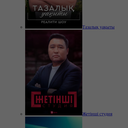
Тазалық уақыты
Жетінші студия