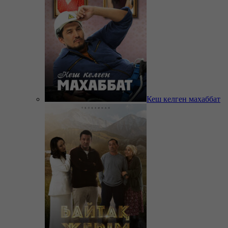
Кеш келген махаббат