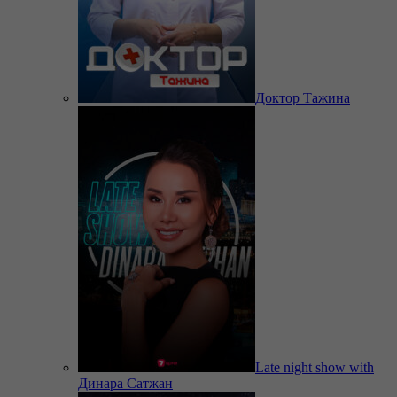
Доктор Тажина
Late night show with
Динара Сатжан