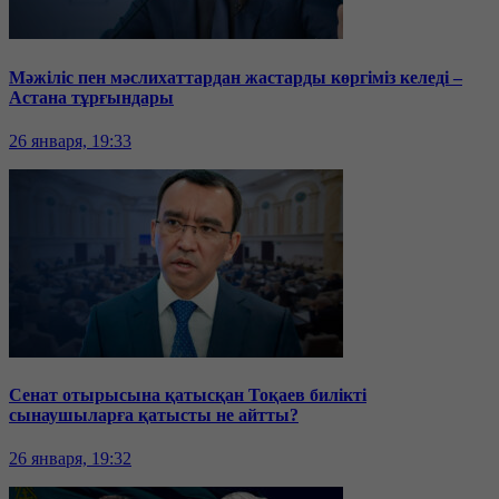
Мәжіліс пен мәслихаттардан жастарды көргіміз келеді –
Астана тұрғындары
26 января, 19:33
Сенат отырысына қатысқан Тоқаев билікті
сынаушыларға қатысты не айтты?
26 января, 19:32