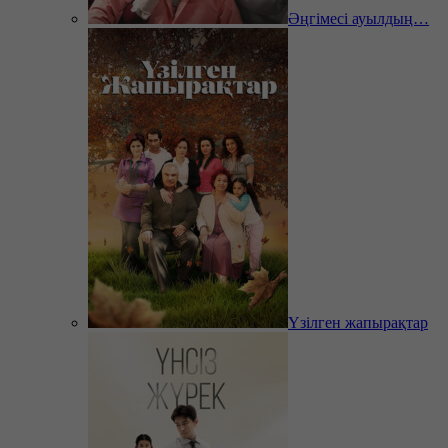
Әңгімесі ауылдың…
Үзілген жапырақтар