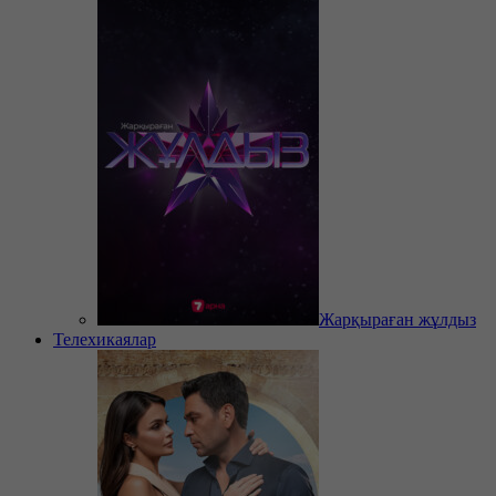
Жарқыраған жұлдыз
Телехикаялар