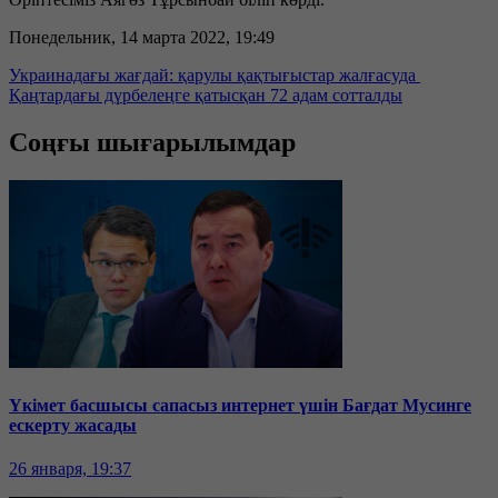
Понедельник, 14 марта 2022, 19:49
Украинадағы жағдай: қарулы қақтығыстар жалғасуда
Қаңтардағы дүрбелеңге қатысқан 72 адам сотталды
Соңғы шығарылымдар
Үкімет басшысы сапасыз интернет үшін Бағдат Мусинге
ескерту жасады
26 января, 19:37