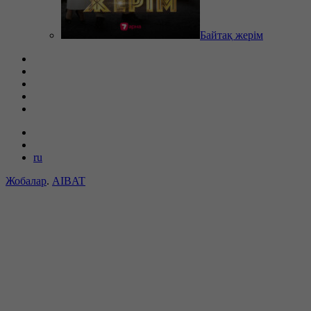
Байтақ жерім
ru
Жобалар
.
AIBAT