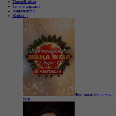
Тікелей эфир
Телебағдарлама
Жаңалықтар
Жобалар
Жетіншіде Жаңа жыл
түні