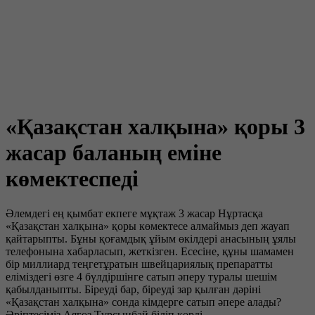
«Қазақстан халқына» қоры 3
жасар баланың еміне
көмектеспеді
Әлемдегі ең қымбат екпеге мұқтаж 3 жасар Нұртасқа
«Қазақстан халқына» қоры көмектесе алмаймыз деп жауап
қайтарыпты. Бұны қоғамдық ұйым өкілдері анасының ұялы
телефонына хабарласып, жеткізген. Есесіне, құны шамамен
бір миллиард теңгетұратын швейцариялық препаратты
еліміздегі өзге 4 бүлдіршінге сатып әперу туралы шешім
қабылданыпты. Біреуді бар, біреуді зар қылған дәріні
«Қазақстан халқына» сонда кімдерге сатып әпере алады?
Әріптесіміз Аягөз Тұрсынбай біліп көрді.