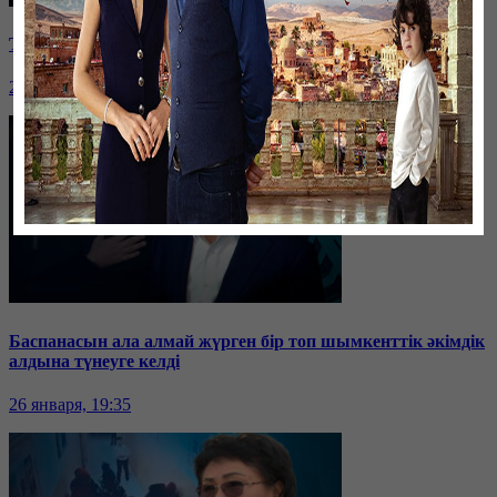
Таразда ТЭЦ қызметкерлері жалақы көтеруді талап етті
26 января, 19:36
Баспанасын ала алмай жүрген бір топ шымкенттік әкімдік
алдына түнеуге келді
26 января, 19:35