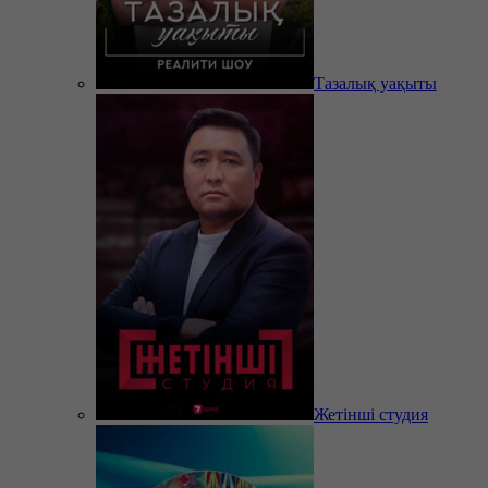
Тазалық уақыты
Жетінші студия