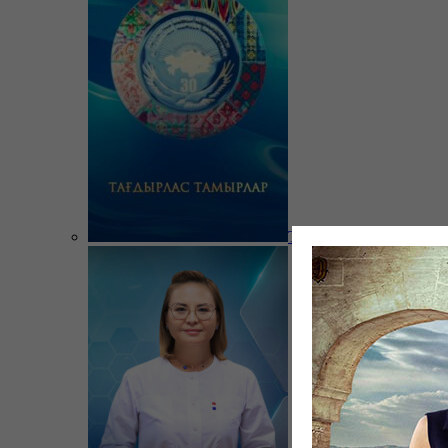
Тағдырлас тамырлар