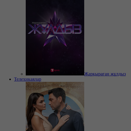
Жарқыраған жұлдыз
Телехикаялар