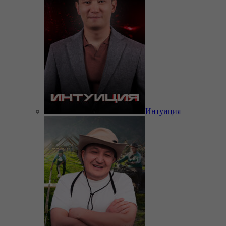
Интуиция