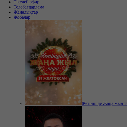
Тікелей эфир
Телебағдарлама
Жаңалықтар
Жобалар
Жетіншіде Жаңа жыл т