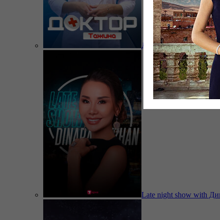
Доктор Тажина
Late night show with Д