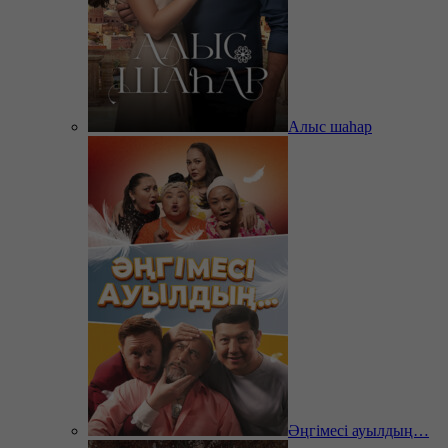
Алыс шаһар
Әңгімесі ауылдың…