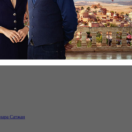
инара Сатжан