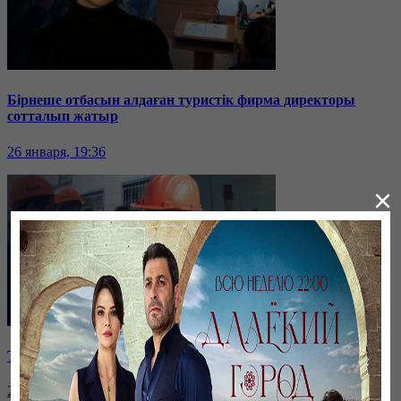
Бірнеше отбасын алдаған туристік фирма директоры
сотталып жатыр
26 января, 19:36
×
Таразда ТЭЦ қызметкерлері жалақы көтеруді талап етті
26 января, 19:36