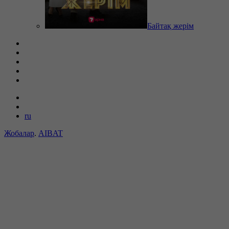
Байтақ жерім
ru
Жобалар
.
AIBAT