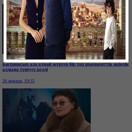
Баспанасын ала алмай жүрген бір топ шымкенттік әкімдік
алдына түнеуге келді
26 января, 19:35