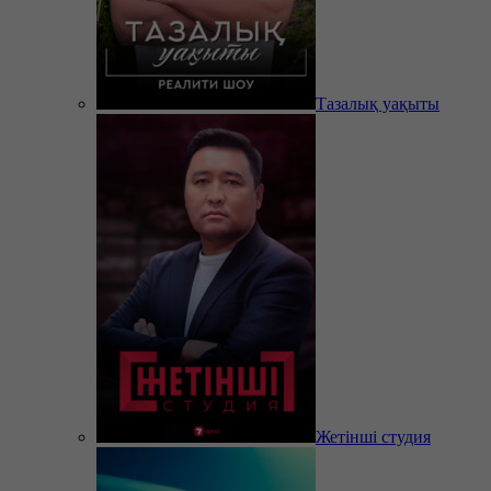
Тазалық уақыты
Жетінші студия