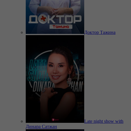
Доктор Тажина
Late night show with
Динара Сатжан