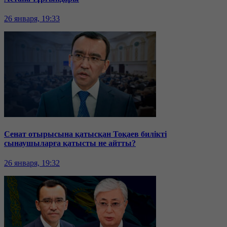
26 января, 19:33
Сенат отырысына қатысқан Тоқаев билікті
сынаушыларға қатысты не айтты?
26 января, 19:32