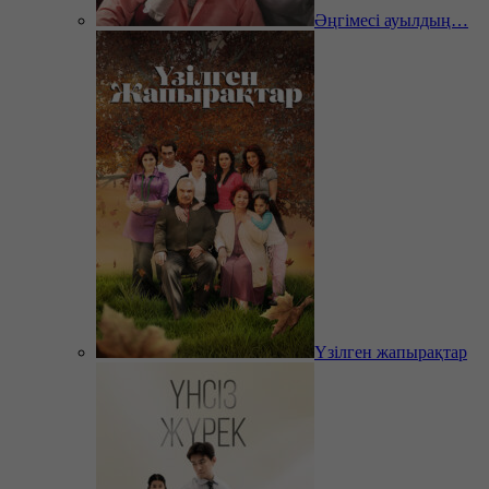
Әңгімесі ауылдың…
Үзілген жапырақтар