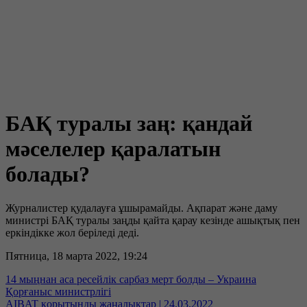
БАҚ туралы заң: қандай
мәселелер қаралатын
болады?
Журналистер қудалауға ұшырамайды. Ақпарат және даму
министрі БАҚ туралы заңды қайта қарау кезінде ашықтық пен
еркіндікке жол беріледі деді.
Пятница, 18 марта 2022, 19:24
14 мыңнан аса ресейлік сарбаз мерт болды – Украина
Қорғаныс министрлігі
AIBAT қорытынды жаңалықтар | 24.03.2022