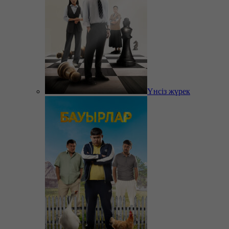
Үнсіз жүрек