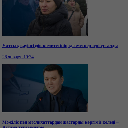
Ұлттық қауіпсіздік комитетінің қызметкерлері ұсталды
26 января, 19:34
Мәжіліс пен мәслихаттардан жастарды көргіміз келеді –
Астана тұрғындары