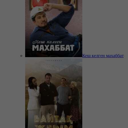
Кеш келген махаббат