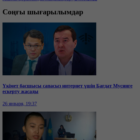
Соңғы шығарылымдар
Үкімет басшысы сапасыз интернет үшін Бағдат Мусинге
ескерту жасады
26 января, 19:37