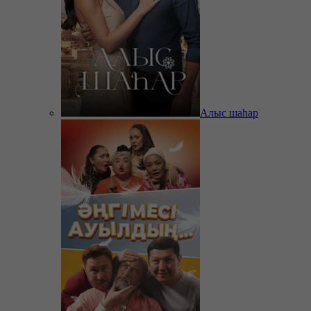
Алыс шаһар