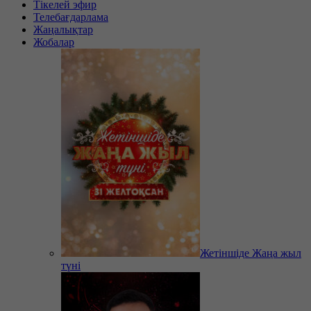
Тікелей эфир
Телебағдарлама
Жаңалықтар
Жобалар
Жетіншіде Жаңа жыл
түні