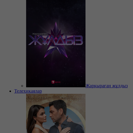
Жарқыраған жұлдыз
Телехикаялар