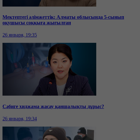
Мектептегі әлімжеттік: Алматы облысында 5-сынып
оқушысы соққыға жығылған
26 января, 19:35
Сәбиге хиджама жасау қаншалықты дұрыс?
26 января, 19:34