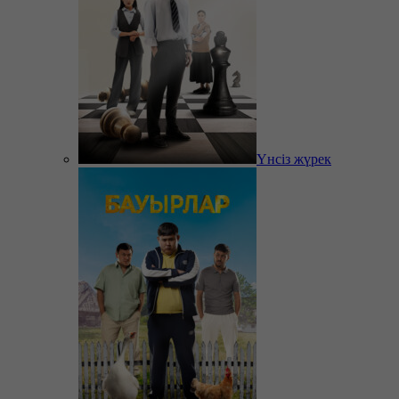
Үнсіз жүрек