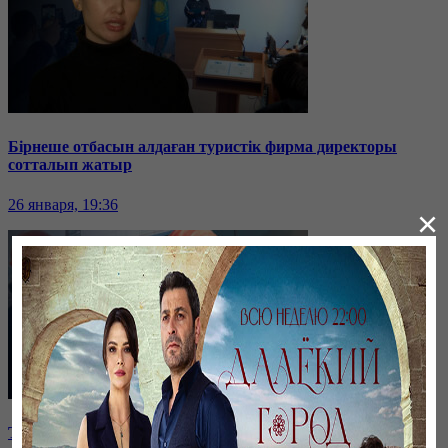
Бірнеше отбасын алдаған туристік фирма директоры
сотталып жатыр
26 января, 19:36
×
Таразда ТЭЦ қызметкерлері жалақы көтеруді талап етті