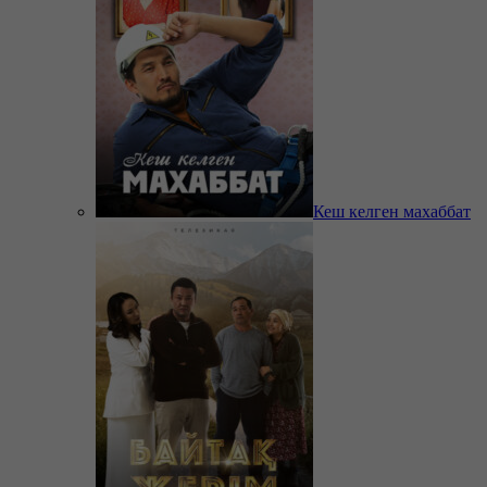
Кеш келген махаббат