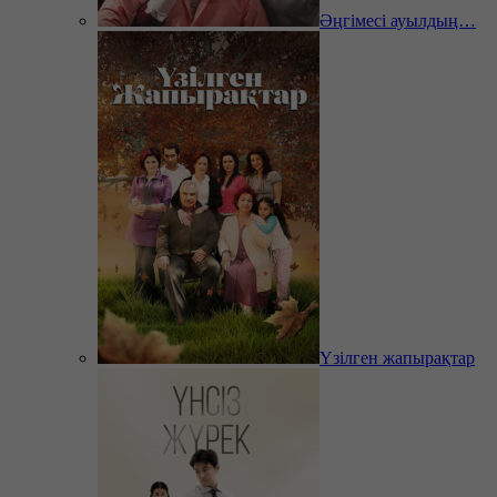
Әңгімесі ауылдың…
Үзілген жапырақтар