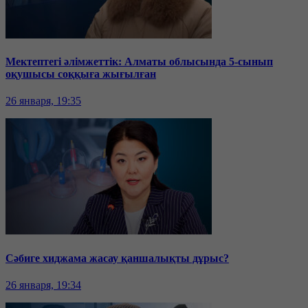
Мектептегі әлімжеттік: Алматы облысында 5-сынып
оқушысы соққыға жығылған
26 января, 19:35
Сәбиге хиджама жасау қаншалықты дұрыс?
26 января, 19:34