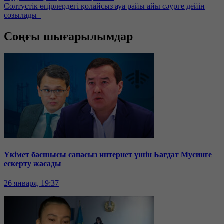
Солтүстік өңірлердегі қолайсыз ауа райы айы сәурге дейін
созылады
Соңғы шығарылымдар
Үкімет басшысы сапасыз интернет үшін Бағдат Мусинге
ескерту жасады
26 января, 19:37