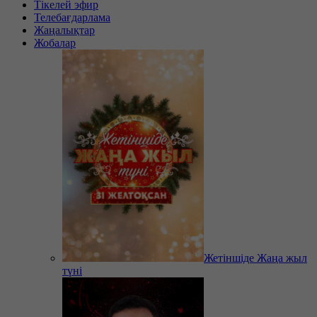
Тікелей эфир
Телебағдарлама
Жаңалықтар
Жобалар
Жетіншіде Жаңа жыл
түні