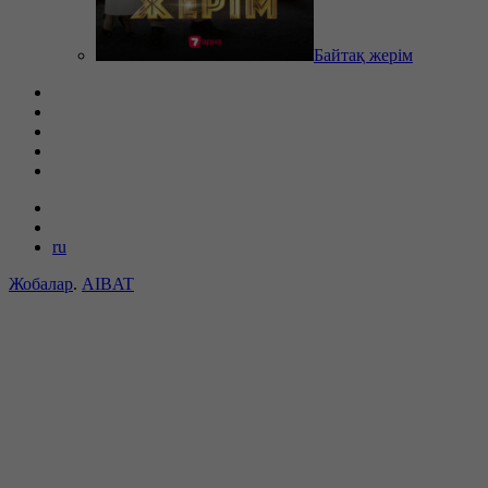
Байтақ жерім
ru
Жобалар
.
AIBAT