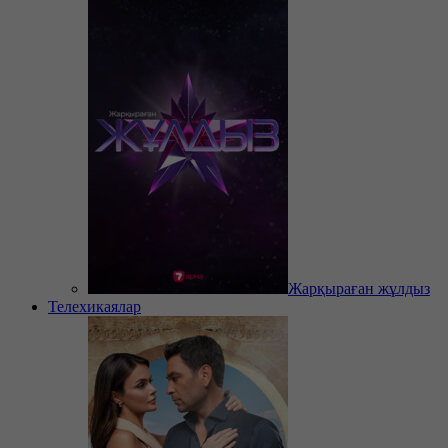
Жарқыраған жұлдыз
Телехикаялар