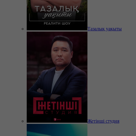
Тазалық уақыты
Жетінші студия