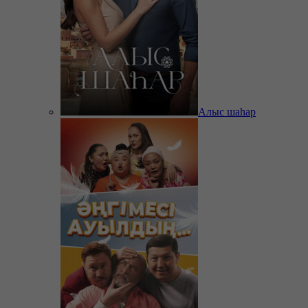
Алыс шаһар