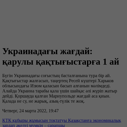
Украинадағы жағдай:
қарулы қақтығыстарға 1 ай
Бүгін Украинадағы соғыстың басталғанына тура бір ай.
Қақтығыстар жалғасып, таңертең Ресей күштері Харьков
облысындағы Изюм қаласын басып алғанын мәлімдеді.
Алайда Украина тарабы қала үшін шайқас әлі жүріп жатыр
дейді. Қоршауда қалған Мариупольде жағдай аса қиын.
Қалада не су, не жарық, азық-түлік те жоқ.
Четверг, 24 марта 2022, 19:47
КТК құбыры жұмысын тоқтатуы Қазақстанға экономикалық
зардап әкелуі мүмкін – сарапшы