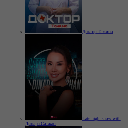
Доктор Тажина
Late night show with
Динара Сатжан