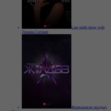
Late night show with
Динара Сатжан
Жарқыраған жұлдыз