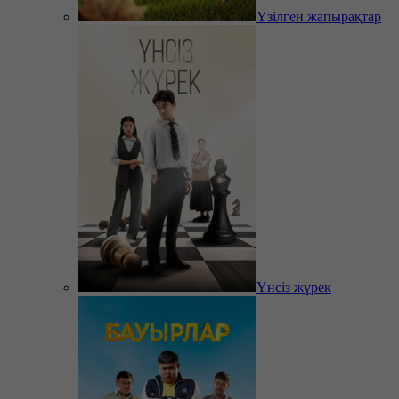
Үзілген жапырақтар
Үнсіз жүрек