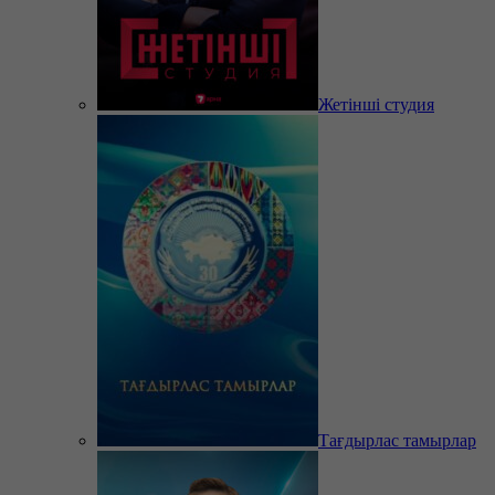
Жетінші студия
Тағдырлас тамырлар