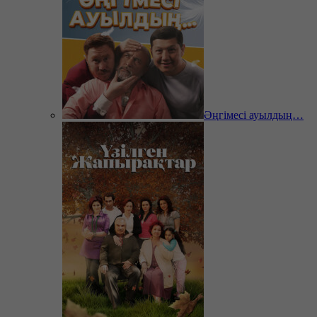
Әңгімесі ауылдың…