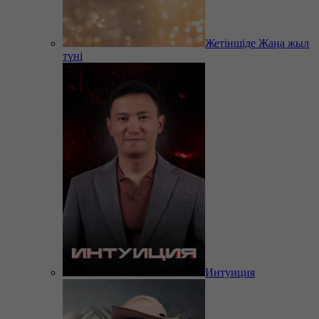
Жетіншіде Жаңа жыл
түні
Интуиция