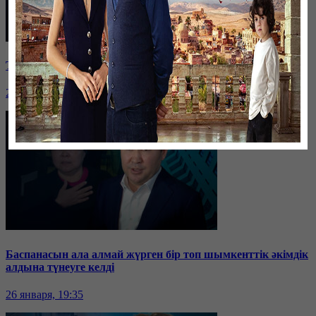
Таразда ТЭЦ қызметкерлері жалақы көтеруді талап етті
26 января, 19:36
Баспанасын ала алмай жүрген бір топ шымкенттік әкімдік
алдына түнеуге келді
26 января, 19:35