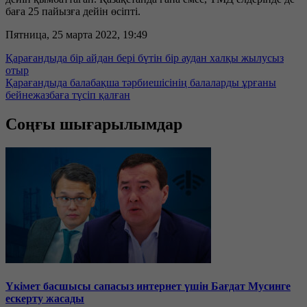
баға 25 пайызға дейін өсіпті.
Пятница, 25 марта 2022, 19:49
Қарағандыда бір айдан бері бүтін бір аудан халқы жылусыз
отыр
Қарағандыда балабақша тәрбиешісінің балаларды ұрғаны
бейнежазбаға түсіп қалған
Соңғы шығарылымдар
Үкімет басшысы сапасыз интернет үшін Бағдат Мусинге
ескерту жасады