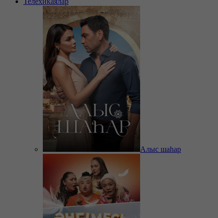
Телехикаялар
Алыс шаһар