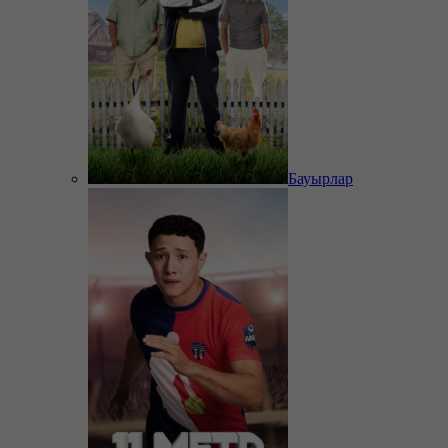
Бауырлар