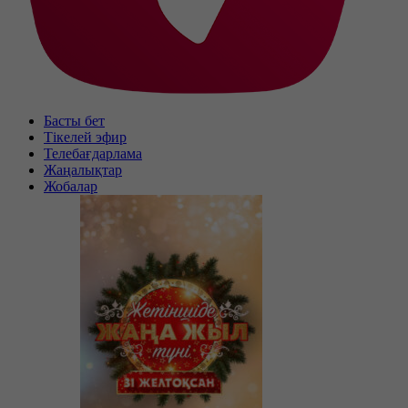
Басты бет
Тікелей эфир
Телебағдарлама
Жаңалықтар
Жобалар