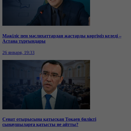
Мәжіліс пен мәслихаттардан жастарды көргіміз келеді –
Астана тұрғындары
26 января, 19:33
Сенат отырысына қатысқан Тоқаев билікті
сынаушыларға қатысты не айтты?