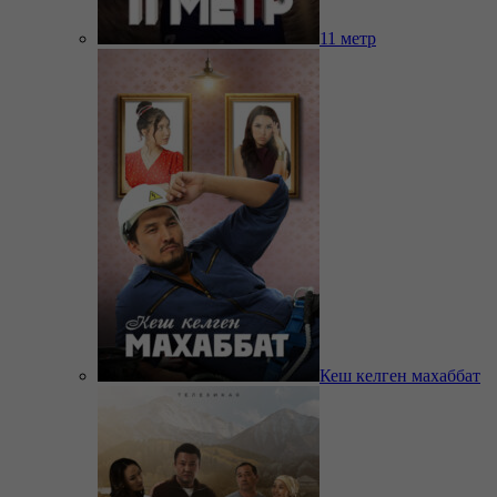
11 метр
Кеш келген махаббат