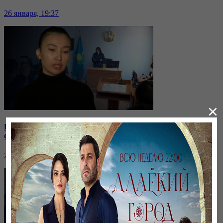
26 января, 19:37
×
Бірнеше отбасын алдаған туристік фирма директоры
сотталып жатыр
26 января, 19:36