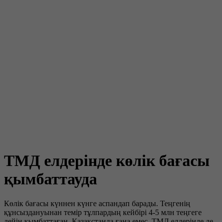
ТМД елдерінде көлік бағасы
қымбаттауда
Көлік бағасы күннен күнге аспандап барады. Теңгенің
құнсыздануынан темір тұлпардың кейбірі 4-5 млн теңгеге
дейін қымбаттаған. Қазақстанда ғана емес, ТМД елдерінде де