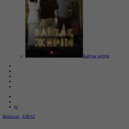
Байтақ жерім
ru
Жобалар
.
AIBAT