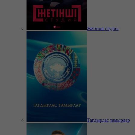
Жетінші студия
Тағдырлас тамырлар