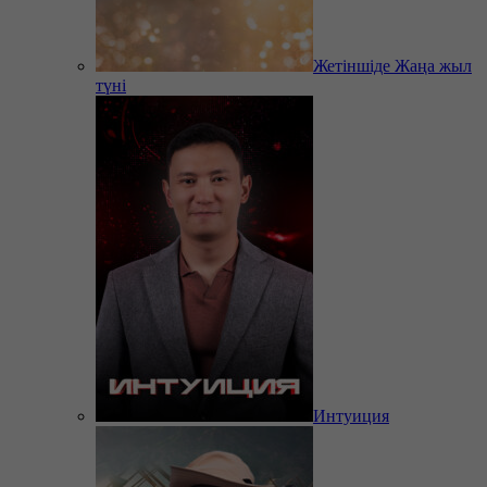
Жетіншіде Жаңа жыл
түні
Интуиция