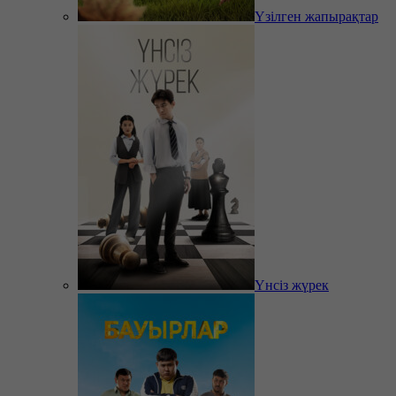
Үзілген жапырақтар
Үнсіз жүрек