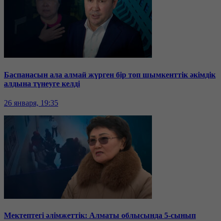
Баспанасын ала алмай жүрген бір топ шымкенттік әкімдік
алдына түнеуге келді
26 января, 19:35
Мектептегі әлімжеттік: Алматы облысында 5-сынып