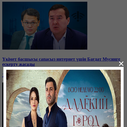
Үкімет басшысы сапасыз интернет үшін Бағдат Мусинге
×
ескерту жасады
26 января, 19:37