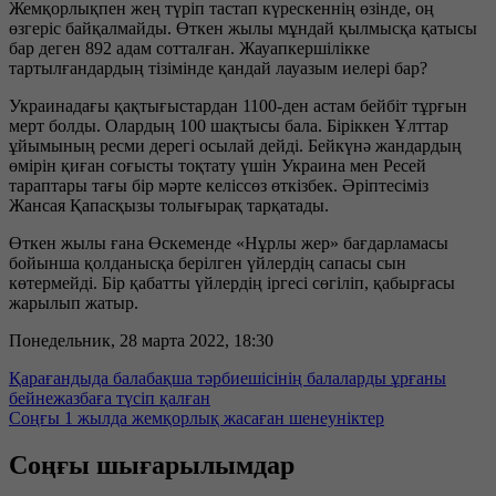
Жемқорлықпен жең түріп тастап күрескеннің өзінде, оң
өзгеріс байқалмайды. Өткен жылы мұндай қылмысқа қатысы
бар деген 892 адам сотталған. Жауапкершілікке
тартылғандардың тізімінде қандай лауазым иелері бар?
Украинадағы қақтығыстардан 1100-ден астам бейбіт тұрғын
мерт болды. Олардың 100 шақтысы бала. Біріккен Ұлттар
ұйымының ресми дерегі осылай дейді. Бейкүнә жандардың
өмірін қиған соғысты тоқтату үшін Украина мен Ресей
тараптары тағы бір мәрте келіссөз өткізбек. Әріптесіміз
Жансая Қапасқызы толығырақ тарқатады.
Өткен жылы ғана Өскеменде «Нұрлы жер» бағдарламасы
бойынша қолданысқа берілген үйлердің сапасы сын
көтермейді. Бір қабатты үйлердің іргесі сөгіліп, қабырғасы
жарылып жатыр.
Понедельник, 28 марта 2022, 18:30
Қарағандыда балабақша тәрбиешісінің балаларды ұрғаны
бейнежазбаға түсіп қалған
Соңғы 1 жылда жемқорлық жасаған шенеуніктер
Соңғы шығарылымдар