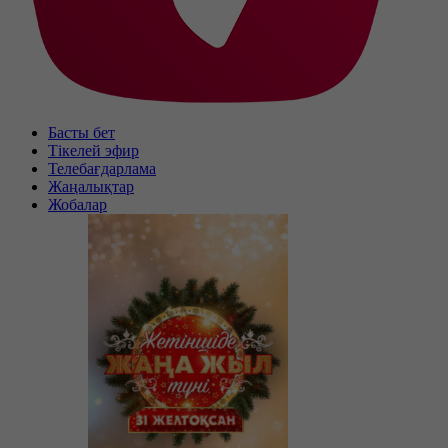
Басты бет
Тікелей эфир
Телебағдарлама
Жаңалықтар
Жобалар