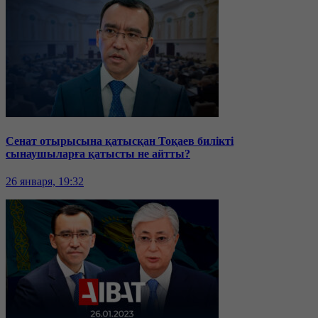
Сенат отырысына қатысқан Тоқаев билікті
сынаушыларға қатысты не айтты?
26 января, 19:32