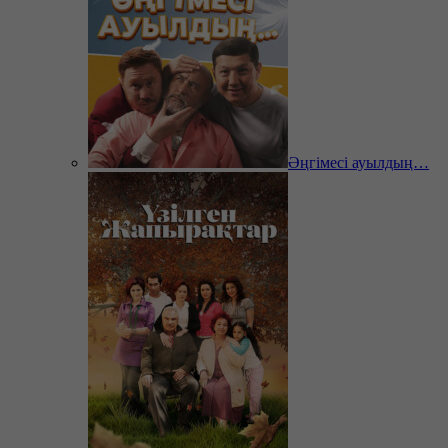
Әңгімесі ауылдың…