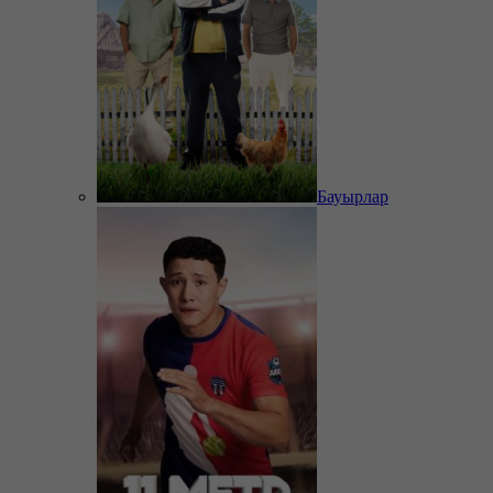
Бауырлар