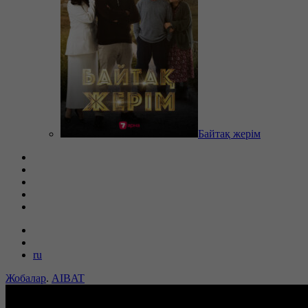
Байтақ жерім
ru
Жобалар
.
AIBAT