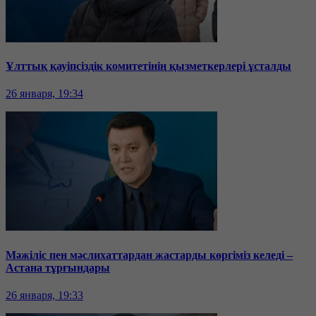
Ұлттық қауіпсіздік комитетінің қызметкерлері ұсталды
26 января, 19:34
Мәжіліс пен мәслихаттардан жастарды көргіміз келеді –
Астана тұрғындары
26 января, 19:33