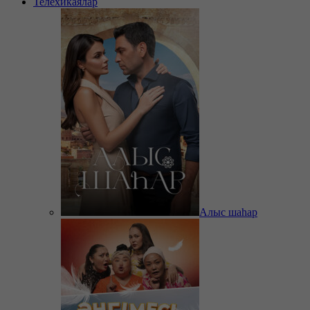
Телехикаялар
Алыс шаһар