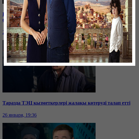
Бірнеше отбасын алдаған туристік фирма директоры
сотталып жатыр
26 января, 19:36
Таразда ТЭЦ қызметкерлері жалақы көтеруді талап етті
26 января, 19:36