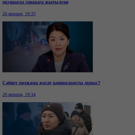
оқушысы соққыға жығылған
26 января, 19:35
Сәбиге хиджама жасау қаншалықты дұрыс?
26 января, 19:34