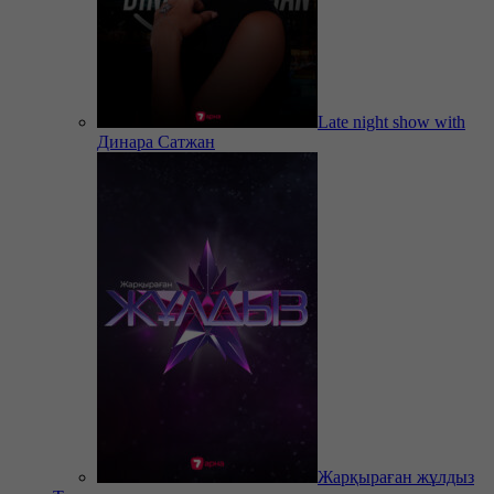
Late night show with
Динара Сатжан
Жарқыраған жұлдыз