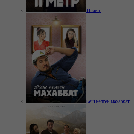
11 метр
Кеш келген махаббат