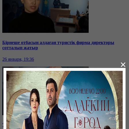
Бірнеше отбасын алдаған туристік фирма директоры
сотталып жатыр
26 января, 19:36
×
Таразда ТЭЦ қызметкерлері жалақы көтеруді талап етті