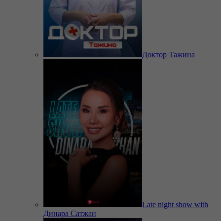
Доктор Тажина
Late night show with
Динара Сатжан