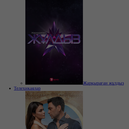
Жарқыраған жұлдыз
Телехикаялар