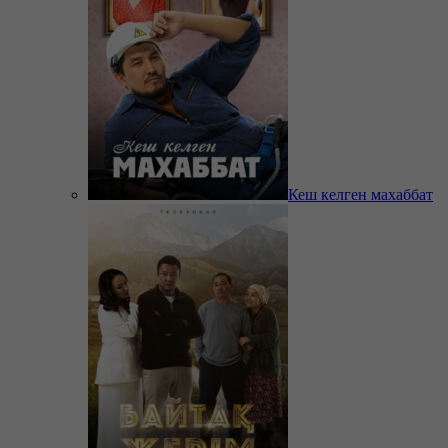
Кеш келген махаббат