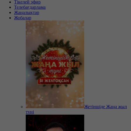
Тікелей эфир
Телебағдарлама
Жаңалықтар
Жобалар
Жетіншіде Жаңа жыл
түні