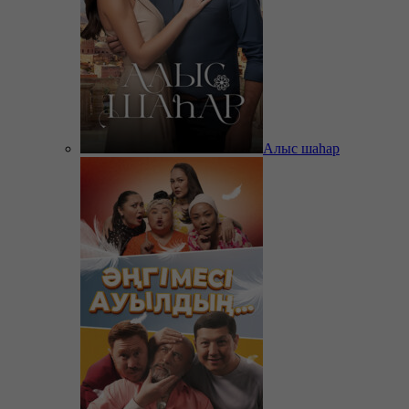
Алыс шаһар