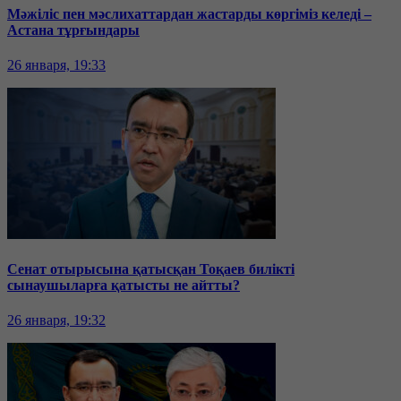
Мәжіліс пен мәслихаттардан жастарды көргіміз келеді –
Астана тұрғындары
26 января, 19:33
Сенат отырысына қатысқан Тоқаев билікті
сынаушыларға қатысты не айтты?
26 января, 19:32