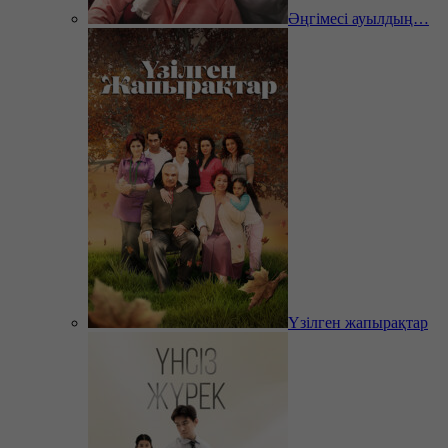
Әңгімесі ауылдың…
Үзілген жапырақтар