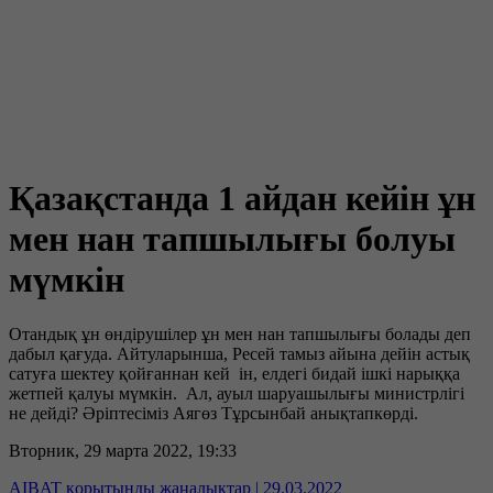
Қазақстанда 1 айдан кейін ұн
мен нан тапшылығы болуы
мүмкін
Отандық ұн өндірушілер ұн мен нан тапшылығы болады деп
дабыл қағуда. Айтуларынша, Ресей тамыз айына дейін астық
сатуға шектеу қойғаннан кей ін, елдегі бидай ішкі нарыққа
жетпей қалуы мүмкін. Ал, ауыл шаруашылығы министрлігі
не дейді? Әріптесіміз Аягөз Тұрсынбай анықтапкөрді.
Вторник, 29 марта 2022, 19:33
AIBAT қорытынды жаңалықтар | 29.03.2022