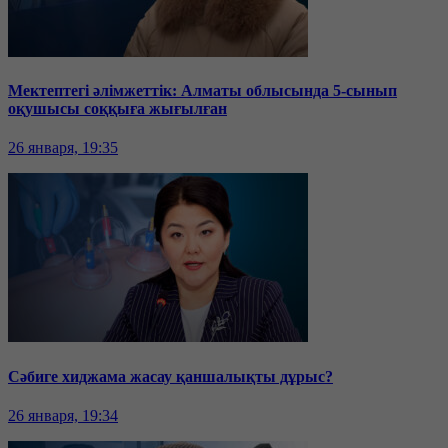
Мектептегі әлімжеттік: Алматы облысында 5-сынып
оқушысы соққыға жығылған
26 января, 19:35
Сәбиге хиджама жасау қаншалықты дұрыс?
26 января, 19:34