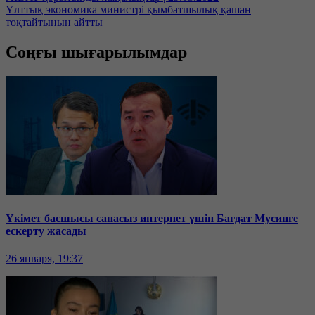
Ұлттық экономика министрі қымбатшылық қашан
тоқтайтынын айтты
Соңғы шығарылымдар
Үкімет басшысы сапасыз интернет үшін Бағдат Мусинге
ескерту жасады
26 января, 19:37