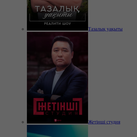
Тазалық уақыты
Жетінші студия