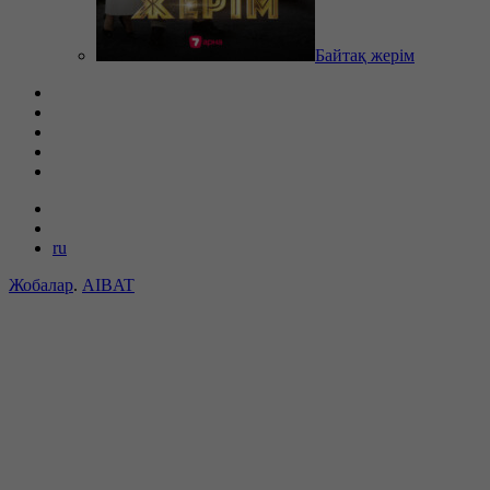
Байтақ жерім
ru
Жобалар
.
AIBAT