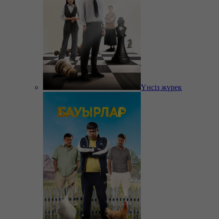
Үнсіз жүрек