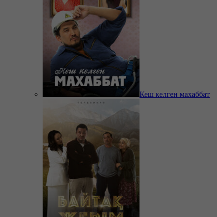
Кеш келген махаббат