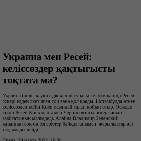
Украина мен Ресей:
келіссөздер қақтығысты
тоқтата ма?
Украина билігі қауіпсіздік кепілі туралы келісімшартқа Ресей
әскері елден әкетілген соң ғана қол қояды. Ыстамбұлда өткен
келіссөзден кейін Киев осындай талап қойып отыр. Осыдан
кейін Ресей Киев маңы мен Черниговтағы әскер санын
азайтатынын мәлімдеді. Алайда Владимир Зеленский
жиыннан соң оң өзгерістер байқалғанымен, жарылыстар әлі
тоқтамады дейді.
Среда, 30 марта 2022, 19:38