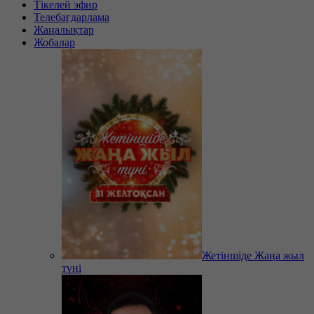
Тікелей эфир
Телебағдарлама
Жаңалықтар
Жобалар
Жетіншіде Жаңа жыл
түні