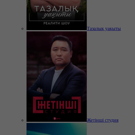
Тазалық уақыты
Жетінші студия