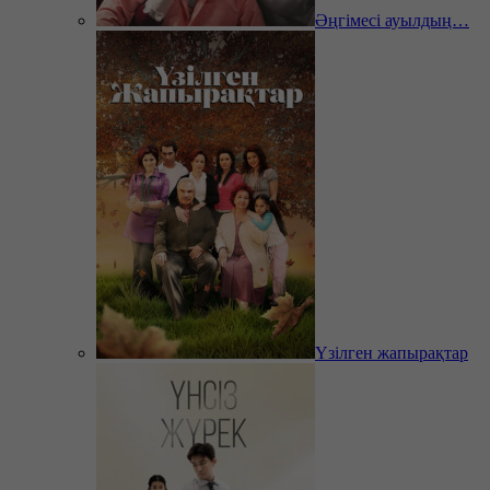
Әңгімесі ауылдың…
Үзілген жапырақтар