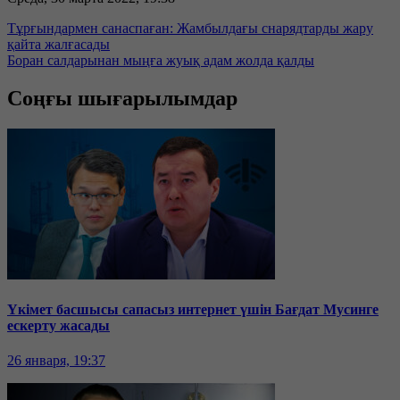
Тұрғындармен санаспаған: Жамбылдағы снарядтарды жару
қайта жалғасады
Боран салдарынан мыңға жуық адам жолда қалды
Соңғы шығарылымдар
Үкімет басшысы сапасыз интернет үшін Бағдат Мусинге
ескерту жасады
26 января, 19:37