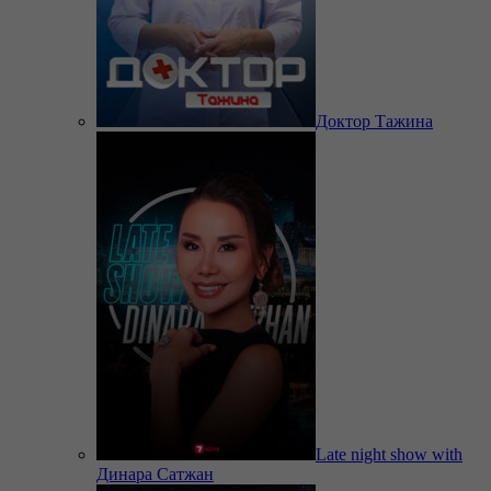
Доктор Тажина
Late night show with
Динара Сатжан