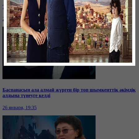
Таразда ТЭЦ қызметкерлері жалақы көтеруді талап етті
26 января, 19:36
Баспанасын ала алмай жүрген бір топ шымкенттік әкімдік
алдына түнеуге келді
26 января, 19:35