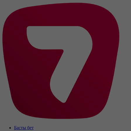
Басты бет