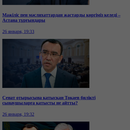
Мәжіліс пен мәслихаттардан жастарды көргіміз келеді –
Астана тұрғындары
26 января, 19:33
Сенат отырысына қатысқан Тоқаев билікті
сынаушыларға қатысты не айтты?
26 января, 19:32