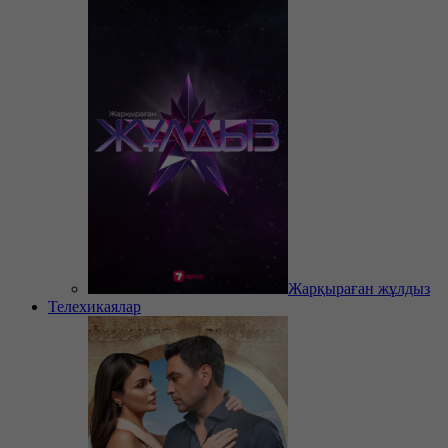
Жарқыраған жұлдыз
Телехикаялар