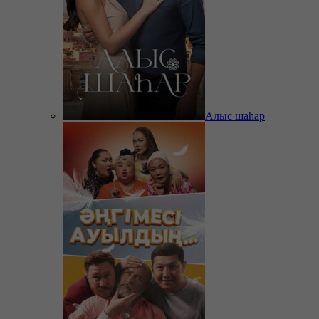
Алыс шаһар