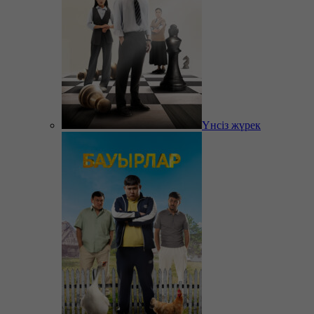
Үнсіз жүрек