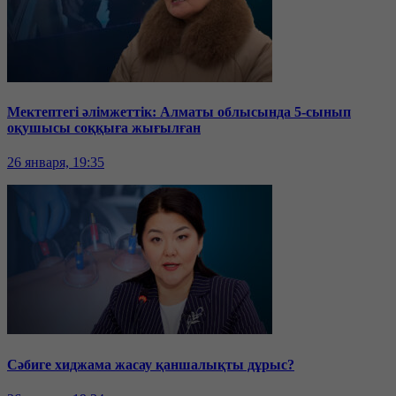
Мектептегі әлімжеттік: Алматы облысында 5-сынып
оқушысы соққыға жығылған
26 января, 19:35
Сәбиге хиджама жасау қаншалықты дұрыс?