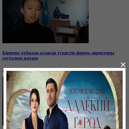
Бірнеше отбасын алдаған туристік фирма директоры
сотталып жатыр
×
26 января, 19:36