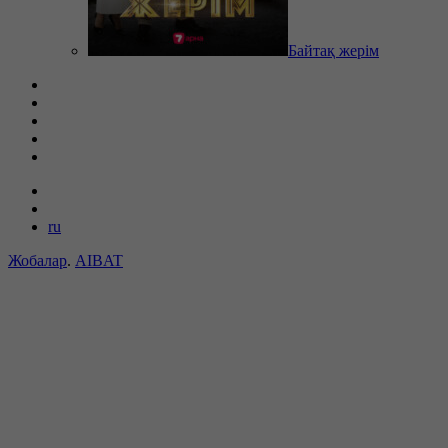
Байтақ жерім
ru
Жобалар
.
AIBAT