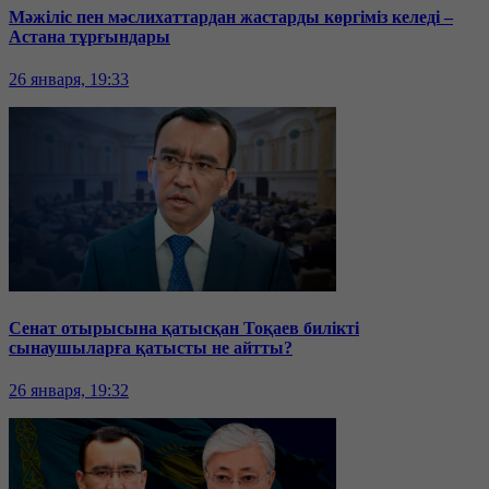
Мәжіліс пен мәслихаттардан жастарды көргіміз келеді –
Астана тұрғындары
26 января, 19:33
Сенат отырысына қатысқан Тоқаев билікті
сынаушыларға қатысты не айтты?
26 января, 19:32