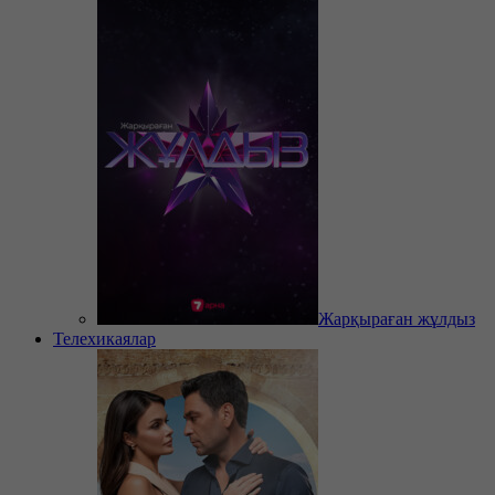
Жарқыраған жұлдыз
Телехикаялар