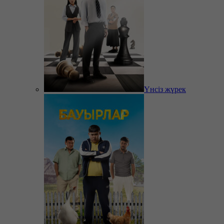
Үнсіз жүрек