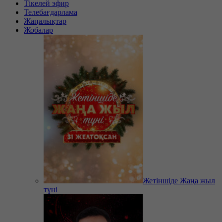
Тікелей эфир
Телебағдарлама
Жаңалықтар
Жобалар
Жетіншіде Жаңа жыл
түні