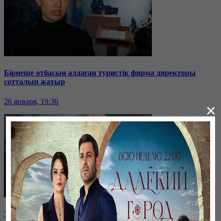
Бірнеше отбасын алдаған туристік фирма директоры
сотталып жатыр
26 января, 19:36
×
Таразда ТЭЦ қызметкерлері жалақы көтеруді талап етті