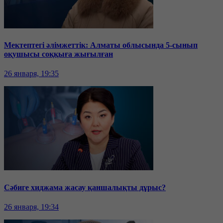
Мектептегі әлімжеттік: Алматы облысында 5-сынып
оқушысы соққыға жығылған
26 января, 19:35
Сәбиге хиджама жасау қаншалықты дұрыс?
26 января, 19:34