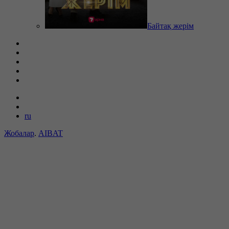
Байтақ жерім
ru
Жобалар
.
AIBAT