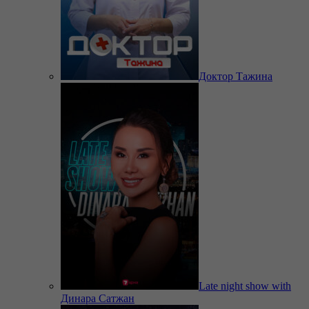
Доктор Тажина
Late night show with
Динара Сатжан