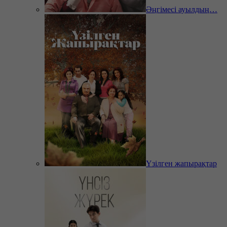
Әңгімесі ауылдың…
Үзілген жапырақтар