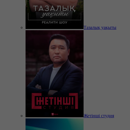
Тазалық уақыты
Жетінші студия