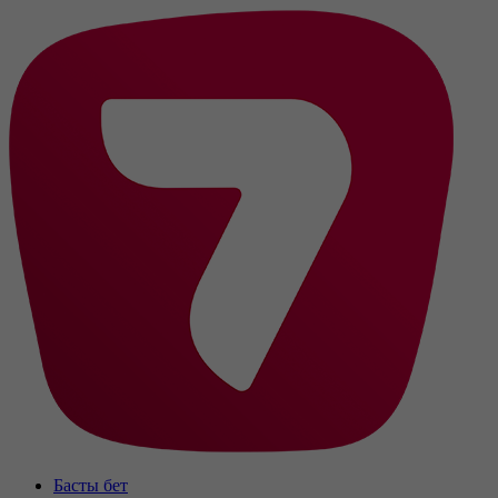
Басты бет