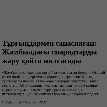
Тұрғындармен санаспаған:
Жамбылдағы снарядтарды
жару қайта жалғасады
«Жамбылдағы жарылыстар қайта жалғасатын болды». Осылай
деген билік өкілдері мен әскерилердің әрекетіне Байзақ
тұрғындары наразы. Олар жарылыстарды тоқтатуын талап
етіп отыр. Айтуларынша, көктемгі малдың төлдеуі кезінде
жарылыстар жайылымға баруларын шектейді деп
шағымдануда. Данияр Әлімқұл қожалық иелерімен тілдесті.
Среда, 30 марта 2022, 19:37