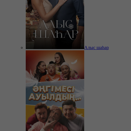
Алыс шаһар