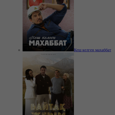
Кеш келген махаббат