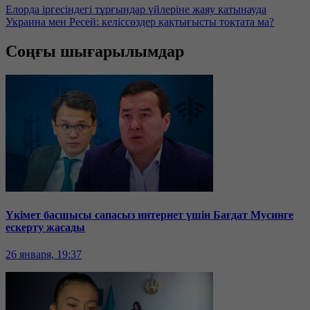
Елорда іргесіндегі тұрғындар үйлеріне жаяу қатынауда
Украина мен Ресей: келіссөздер қақтығысты тоқтата ма?
Соңғы шығарылымдар
Үкімет басшысы сапасыз интернет үшін Бағдат Мусинге
ескерту жасады
26 января, 19:37