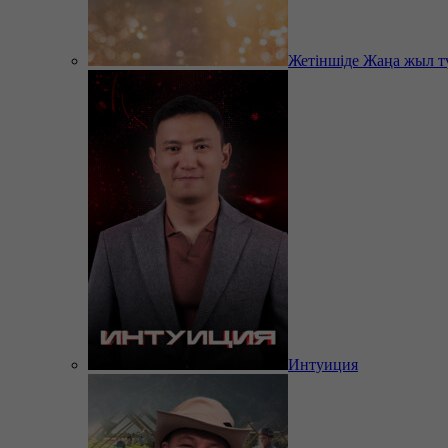
Жетіншіде Жаңа жыл т
Интуиция