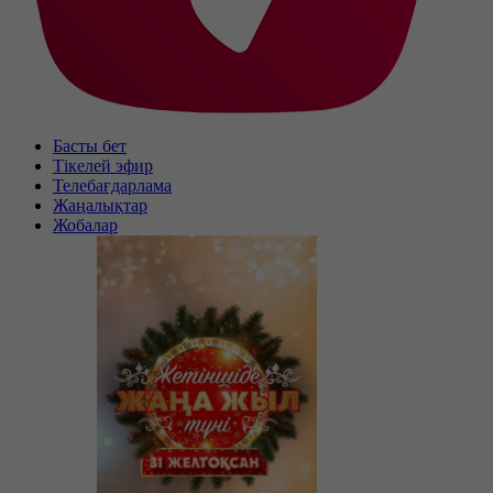
Басты бет
Тікелей эфир
Телебағдарлама
Жаңалықтар
Жобалар