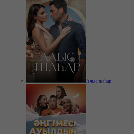
Алыс шаһар