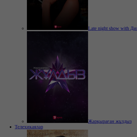
Late night show with Д
Жарқыраған жұлдыз
Телехикаялар