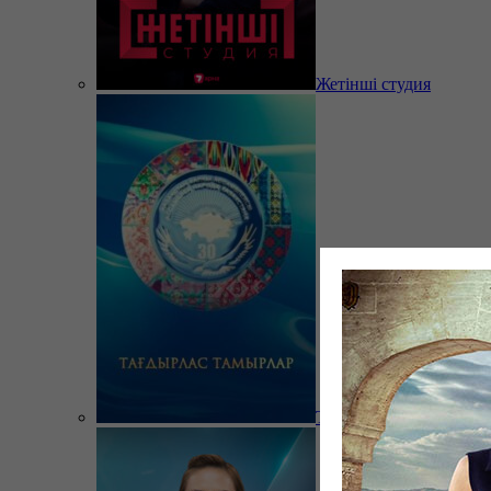
Жетінші студия
Тағдырлас тамырлар