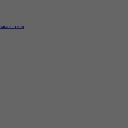
инара Сатжан