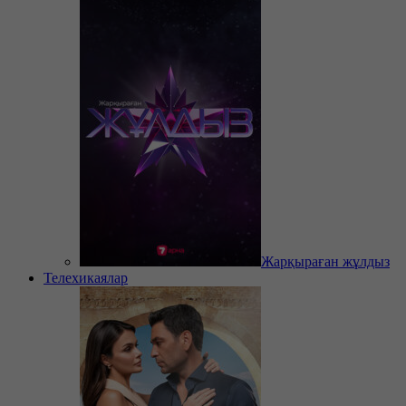
Жарқыраған жұлдыз
Телехикаялар