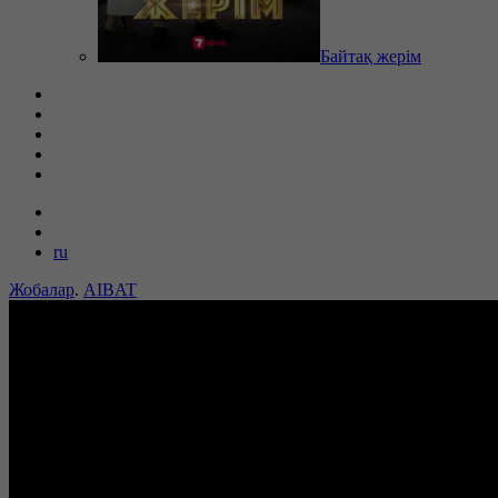
Байтақ жерім
ru
Жобалар
.
AIBAT