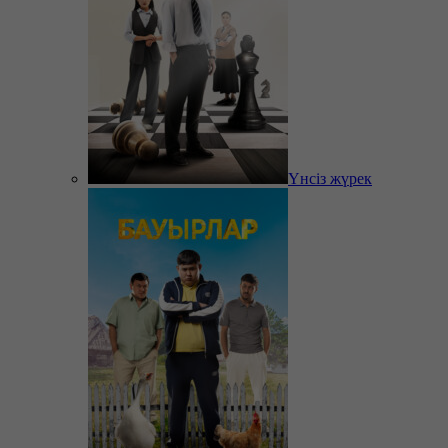
Үнсіз жүрек