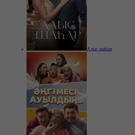
Алыс шаһар