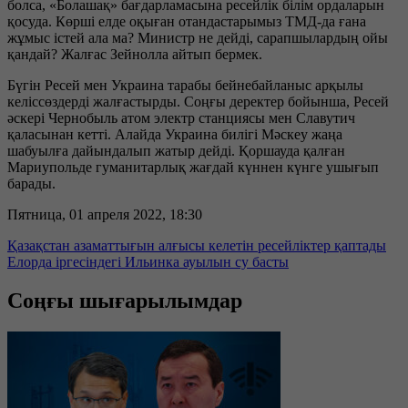
болса, «Болашақ» бағдарламасына ресейлік білім ордаларын
қосуда. Көрші елде оқыған отандастарымыз ТМД-да ғана
жұмыс істей ала ма? Министр не дейді, сарапшылардың ойы
қандай? Жалғас Зейнолла айтып бермек.
Бүгін Ресей мен Украина тарабы бейнебайланыс арқылы
келіссөздерді жалғастырды. Соңғы деректер бойынша, Ресей
әскері Чернобыль атом электр станциясы мен Славутич
қаласынан кетті. Алайда Украина билігі Мәскеу жаңа
шабуылға дайындалып жатыр дейді. Қоршауда қалған
Мариупольде гуманитарлық жағдай күннен күнге ушығып
барады.
Пятница, 01 апреля 2022, 18:30
Қазақстан азаматтығын алғысы келетін ресейліктер қаптады
Елорда іргесіндегі Ильинка ауылын су басты
Соңғы шығарылымдар