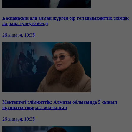
Баспанасын ала алмай жүрген бір топ шымкенттік әкімдік
алдына түнеуге келді
26 января, 19:35
Мектептегі әлімжеттік: Алматы облысында 5-сынып
оқушысы соққыға жығылған
26 января, 19:35