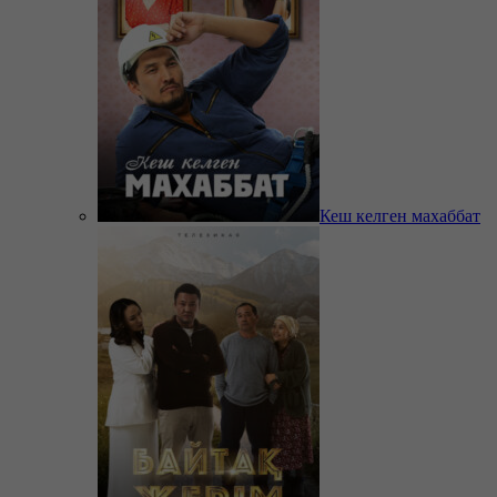
Кеш келген махаббат