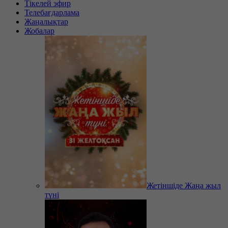
Тікелей эфир
Телебағдарлама
Жаңалықтар
Жобалар
Жетіншіде Жаңа жыл
түні