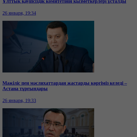
Ұлттық қауіпсіздік комитетінің қызметкерлері ұсталды
26 января, 19:34
Мәжіліс пен мәслихаттардан жастарды көргіміз келеді –
Астана тұрғындары
26 января, 19:33