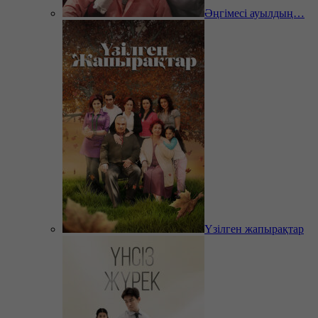
Әңгімесі ауылдың…
Үзілген жапырақтар