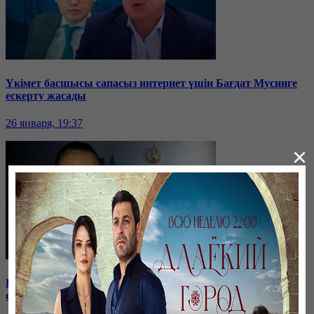
Үкімет басшысы сапасыз интернет үшін Бағдат Мусинге
ескерту жасады
26 января, 19:37
×
Бірнеше отбасын алдаған туристік фирма директоры
сотталып жатыр