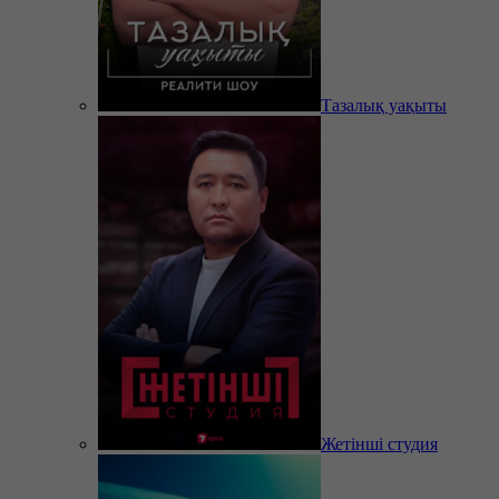
Тазалық уақыты
Жетінші студия