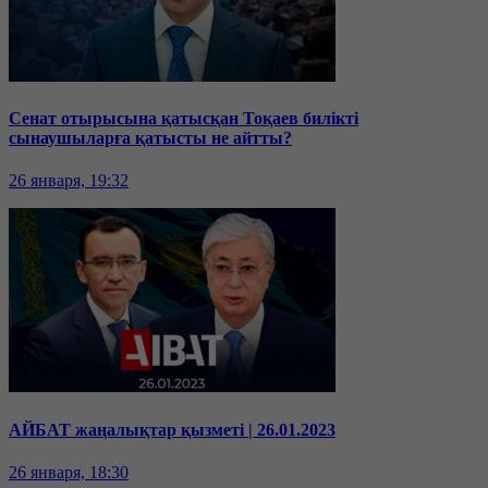
Сенат отырысына қатысқан Тоқаев билікті
сынаушыларға қатысты не айтты?
26 января, 19:32
АЙБАТ жаңалықтар қызметі | 26.01.2023
26 января, 18:30