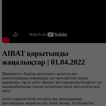
AIBAT қорытынды
жаңалықтар | 01.04.2022
Шымкентте «Қаңтар оқиғасына» қатысты деп
қамалғандардың жақындары дәл прокуратура аштық
жариялады. Бұған дейін бірнеше рет наразылық білдірген топ
жанайқайымызды осылай жеткізуден басқа амал қалған жоқ
дейді.
Әлем елдері ресейлік жоғарғы оқу орындарының
дипломдарын жарамсыз деп тауып жатыр. Ал Қазақстан