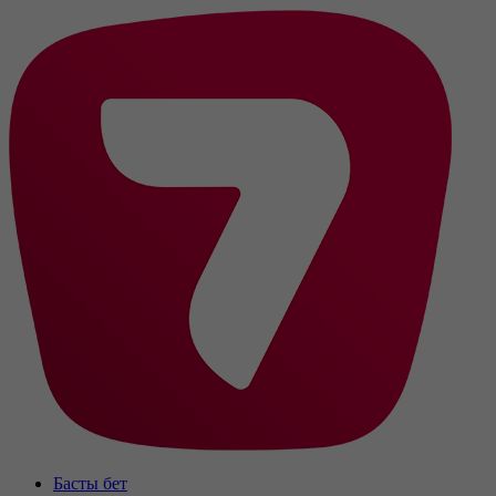
Басты бет