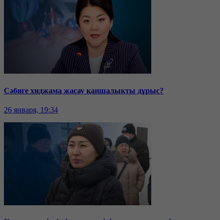
Сәбиге хиджама жасау қаншалықты дұрыс?
26 января, 19:34