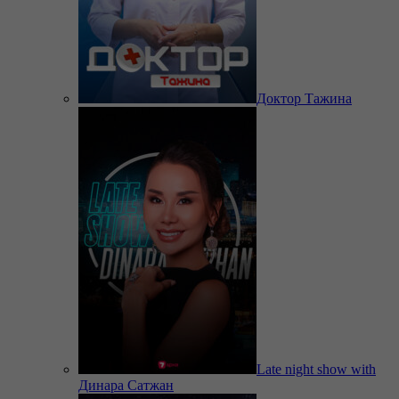
Доктор Тажина
Late night show with
Динара Сатжан