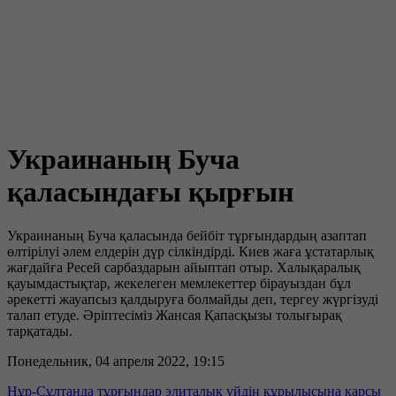
Украинаның Буча
қаласындағы қырғын
Украинаның Буча қаласында бейбіт тұрғындардың азаптап
өлтірілуі әлем елдерін дүр сілкіндірді. Киев жаға ұстатарлық
жағдайға Ресей сарбаздарын айыптап отыр. Халықаралық
қауымдастықтар, жекелеген мемлекеттер бірауыздан бұл
әрекетті жауапсыз қалдыруға болмайды деп, тергеу жүргізуді
талап етуде. Әріптесіміз Жансая Қапасқызы толығырақ
тарқатады.
Понедельник, 04 апреля 2022, 19:15
Нұр-Сұлтанда тұрғындар элиталық үйдің құрылысына қарсы