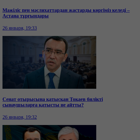
Мәжіліс пен мәслихаттардан жастарды көргіміз келеді –
Астана тұрғындары
26 января, 19:33
Сенат отырысына қатысқан Тоқаев билікті
сынаушыларға қатысты не айтты?
26 января, 19:32