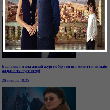
Таразда ТЭЦ қызметкерлері жалақы көтеруді талап етті
26 января, 19:36
Баспанасын ала алмай жүрген бір топ шымкенттік әкімдік
алдына түнеуге келді
26 января, 19:35