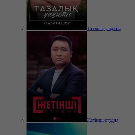
Тазалық уақыты
Жетінші студия