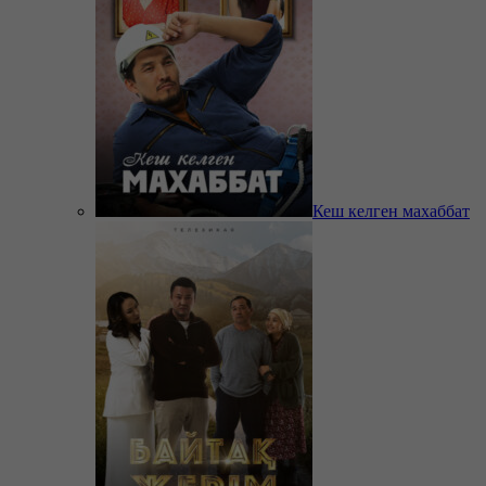
Кеш келген махаббат