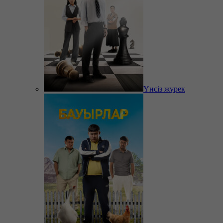
Үнсіз жүрек