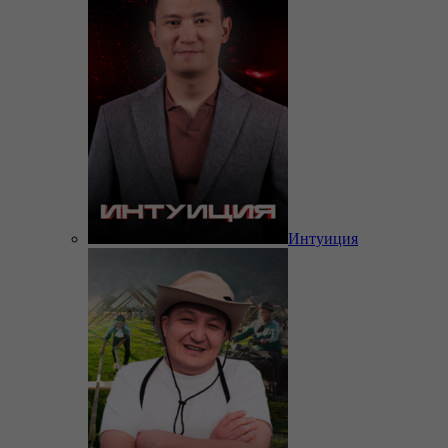
Интуиция