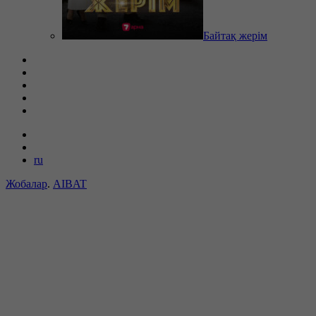
Байтақ жерім
ru
Жобалар
.
AIBAT