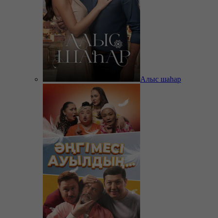
Алыс шаһар