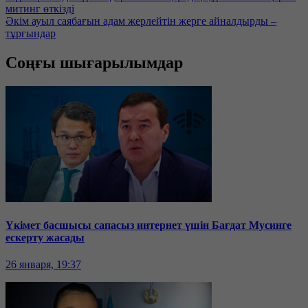
митинг өткізді
Әкім ауыл саябағын адам жерлейтін жерге айналдырды –
тұрғындар
Соңғы шығарылымдар
Үкімет басшысы сапасыз интернет үшін Бағдат Мусинге
ескерту жасады
26 января, 19:37