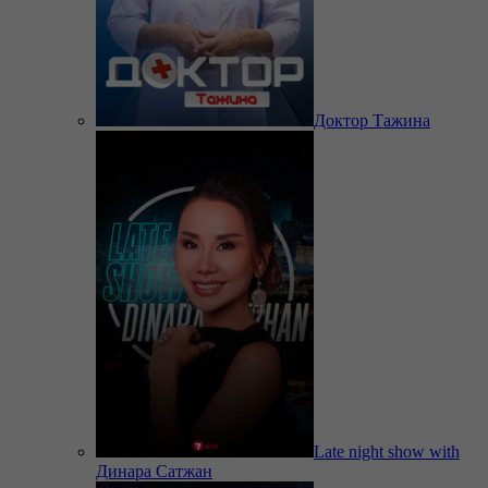
Доктор Тажина
Late night show with
Динара Сатжан