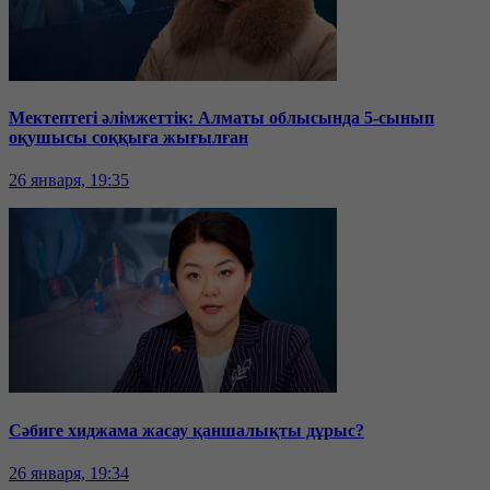
Мектептегі әлімжеттік: Алматы облысында 5-сынып
оқушысы соққыға жығылған
26 января, 19:35
Сәбиге хиджама жасау қаншалықты дұрыс?
26 января, 19:34