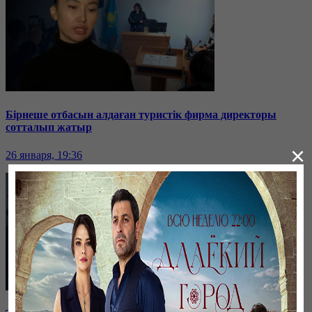
Бірнеше отбасын алдаған туристік фирма директоры
сотталып жатыр
×
26 января, 19:36