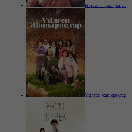
Әңгімесі ауылдың…
Үзілген жапырақтар