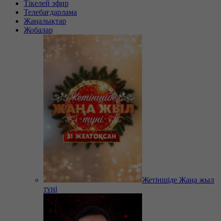
Тікелей эфир
Телебағдарлама
Жаңалықтар
Жобалар
Жетіншіде Жаңа жыл
түні