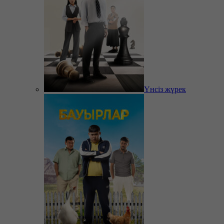
Үнсіз жүрек