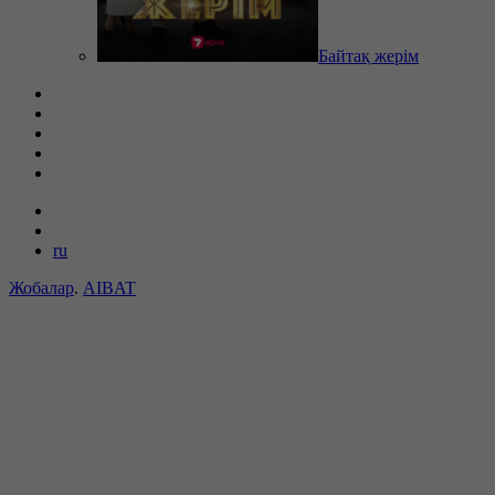
Байтақ жерім
ru
Жобалар
.
AIBAT