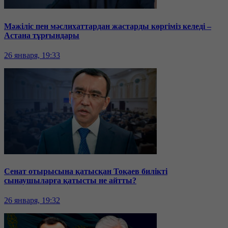
Мәжіліс пен мәслихаттардан жастарды көргіміз келеді –
Астана тұрғындары
26 января, 19:33
Сенат отырысына қатысқан Тоқаев билікті
сынаушыларға қатысты не айтты?
26 января, 19:32