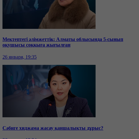
Мектептегі әлімжеттік: Алматы облысында 5-сынып
оқушысы соққыға жығылған
26 января, 19:35
Сәбиге хиджама жасау қаншалықты дұрыс?