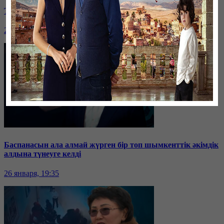
Таразда ТЭЦ қызметкерлері жалақы көтеруді талап етті
26 января, 19:36
Баспанасын ала алмай жүрген бір топ шымкенттік әкімдік
алдына түнеуге келді
26 января, 19:35