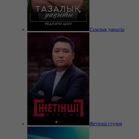
Тазалық уақыты
Жетінші студия