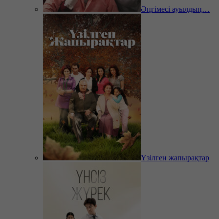
Әңгімесі ауылдың…
Үзілген жапырақтар