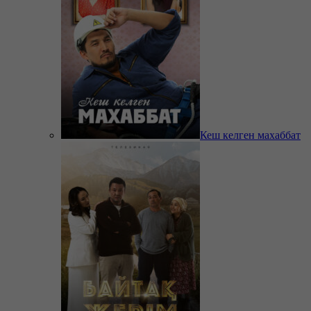
Кеш келген махаббат