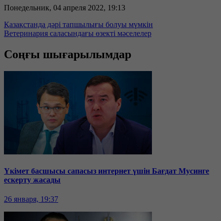
Понедельник, 04 апреля 2022, 19:13
Қазақстанда дәрі тапшылығы болуы мүмкін
Ветеринария саласындағы өзекті мәселелер
Соңғы шығарылымдар
Үкімет басшысы сапасыз интернет үшін Бағдат Мусинге
ескерту жасады
26 января, 19:37