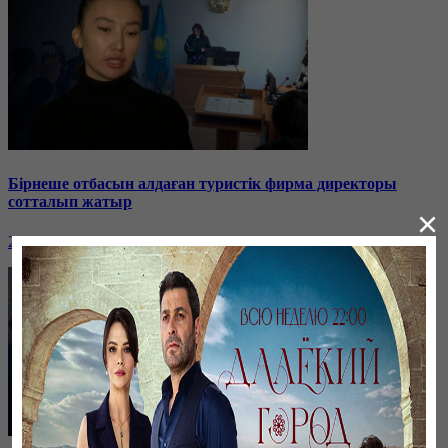
Бірнеше отбасын алдаған туристік фирма директоры
сотталып жатыр
×
26 января, 19:36