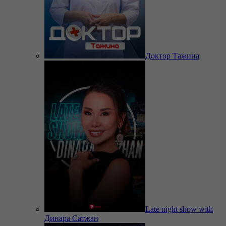
Доктор Тажина
Late night show with
Динара Сатжан