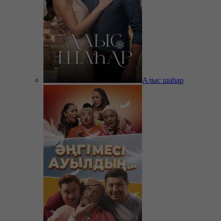
Алыс шаһар