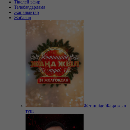
Тікелей эфир
Телебағдарлама
Жаңалықтар
Жобалар
Жетіншіде Жаңа жыл
түні