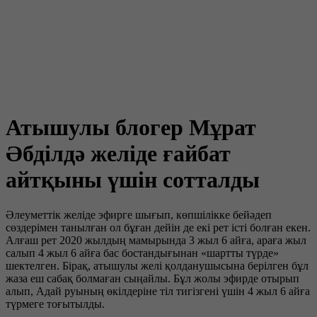
Атышулы блогер Мұрат
Әбділдә желіде ғайбат
айтқыны үшін сотталды
Әлеуметтік желіде эфирге шығып, көпшілікке бейәдеп
сөздерімен танылған ол бұған дейін де екі рет істі болған екен.
Алғаш рет 2020 жылдың мамырында 3 жыл 6 айға, араға жыл
салып 4 жыл 6 айға бас бостандығынан «шартты түрде»
шектелген. Бірақ, атышулы желі қолданушысына берілген бұл
жаза еш сабақ болмаған сыңайлы. Бұл жолы эфирде отырып
алып, Адай руының өкілдеріне тіл тигізгені үшін 4 жыл 6 айға
түрмеге тоғытылды.