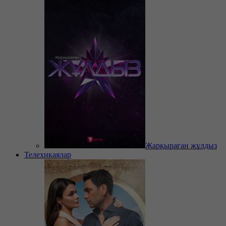
Жарқыраған жұлдыз
Телехикаялар