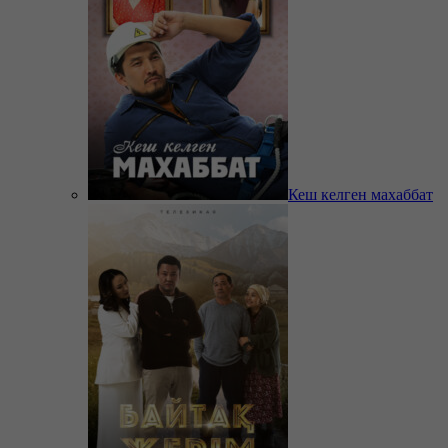
Кеш келген махаббат