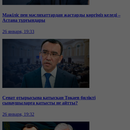
Мәжіліс пен мәслихаттардан жастарды көргіміз келеді –
Астана тұрғындары
26 января, 19:33
Сенат отырысына қатысқан Тоқаев билікті
сынаушыларға қатысты не айтты?
26 января, 19:32