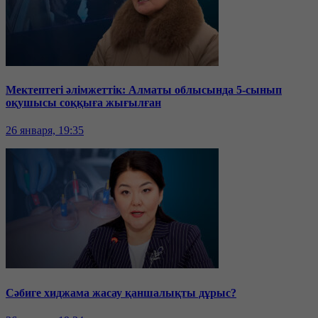
Мектептегі әлімжеттік: Алматы облысында 5-сынып
оқушысы соққыға жығылған
26 января, 19:35
Сәбиге хиджама жасау қаншалықты дұрыс?