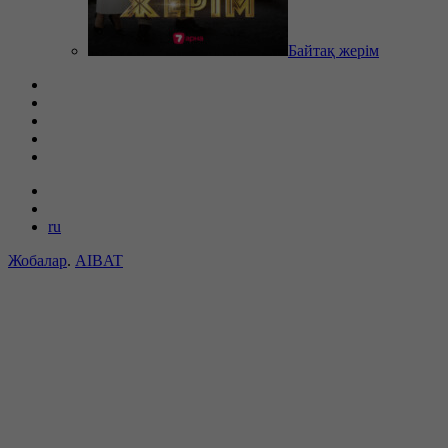
Байтақ жерім
ru
Жобалар
.
AIBAT