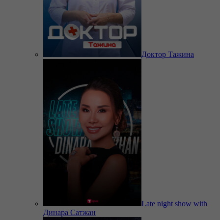
Доктор Тажина
Late night show with
Динара Сатжан