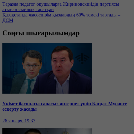
Таразда педагог оқушыларға Жириновскийдің партиясы
атынан сыйлық таратқан
Қазақстанда жасөспірім қыздардың 60% темекі тартады –
ДСМ
Соңғы шығарылымдар
Үкімет басшысы сапасыз интернет үшін Бағдат Мусинге
ескерту жасады
26 января, 19:37