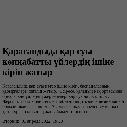
Қарағандыда қар суы
көпқабатты үйлердің ішіне
кіріп жатыр
Қарағандыда қар суы пәтер ішіне кіріп, баспаналардың
қабырғалары сөгіліп жатыр. Әсіресе, қаланың қақ ортасында
орналасқан үйлердің жертөлелері қар суына лық толы.
Жергілікті билік әдеттегідей табиғаттың тосын мінезіне дайын
болмай шықты. Тілшіміз Азамат Серікхан тізеден су кешкен
қала тұрғындарының жағдайымен танысты.
Вторник, 05 апреля 2022, 19:23