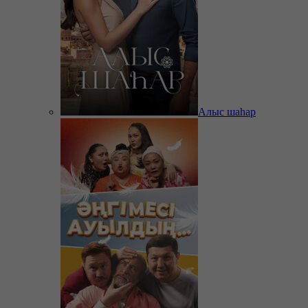
Алыс шаһар