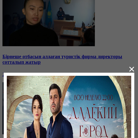
Бірнеше отбасын алдаған туристік фирма директоры
сотталып жатыр
×
26 января, 19:36