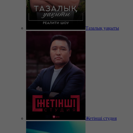
Тазалық уақыты
Жетінші студия