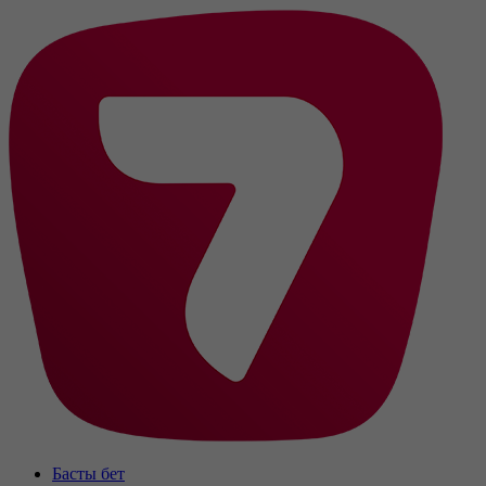
Басты бет