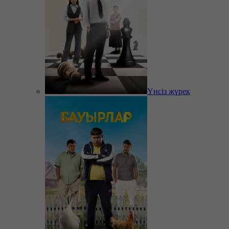
Үнсіз жүрек