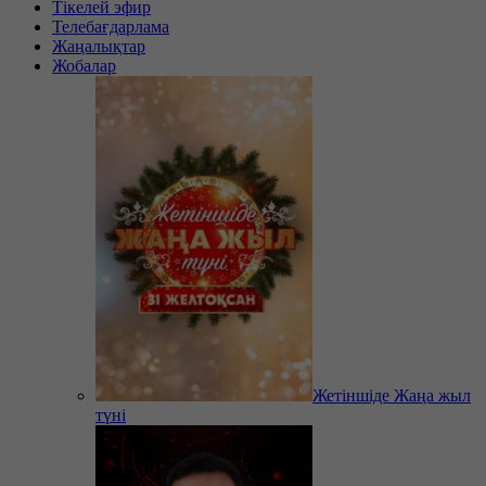
Тікелей эфир
Телебағдарлама
Жаңалықтар
Жобалар
Жетіншіде Жаңа жыл
түні