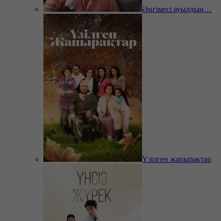
Әңгімесі ауылдың…
Үзілген жапырақтар