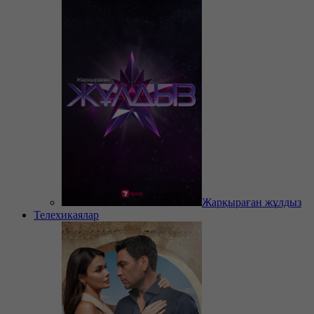
Жарқыраған жұлдыз
Телехикаялар