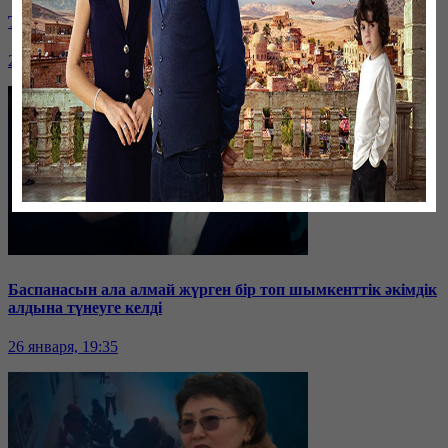
Таразда ТЭЦ қызметкерлері жалақы көтеруді талап етті
26 января, 19:36
Баспанасын ала алмай жүрген бір топ шымкенттік әкімдік
алдына түнеуге келді
26 января, 19:35