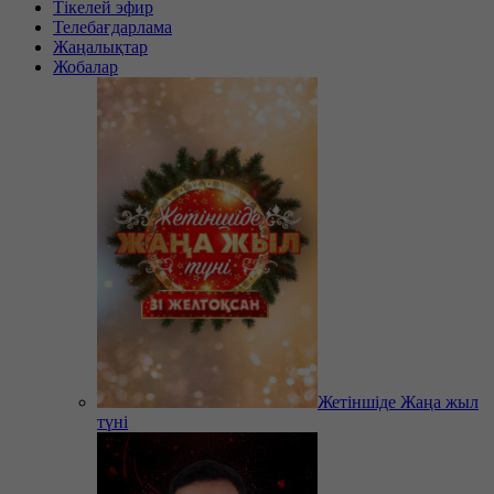
Тікелей эфир
Телебағдарлама
Жаңалықтар
Жобалар
Жетіншіде Жаңа жыл
түні