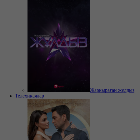
Жарқыраған жұлдыз
Телехикаялар