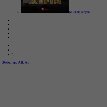
Байтақ жерім
ru
Жобалар
.
AIBAT