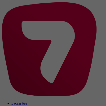
Басты бет