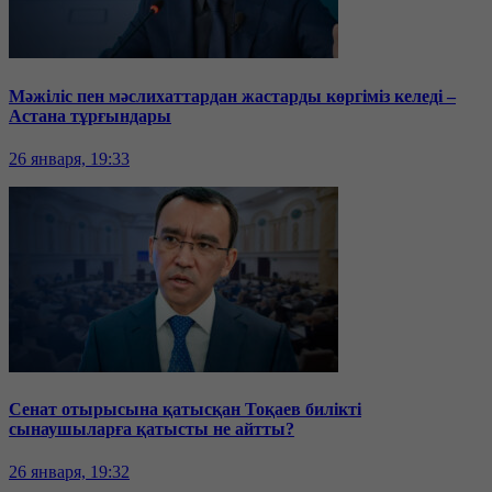
Мәжіліс пен мәслихаттардан жастарды көргіміз келеді –
Астана тұрғындары
26 января, 19:33
Сенат отырысына қатысқан Тоқаев билікті
сынаушыларға қатысты не айтты?
26 января, 19:32