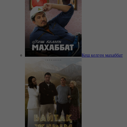
Кеш келген махаббат