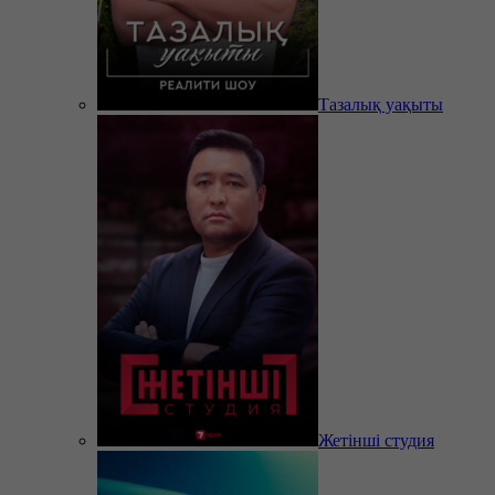
Тазалық уақыты
Жетінші студия