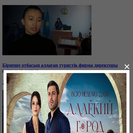
×
Бірнеше отбасын алдаған туристік фирма директоры
сотталып жатыр
26 января, 19:36