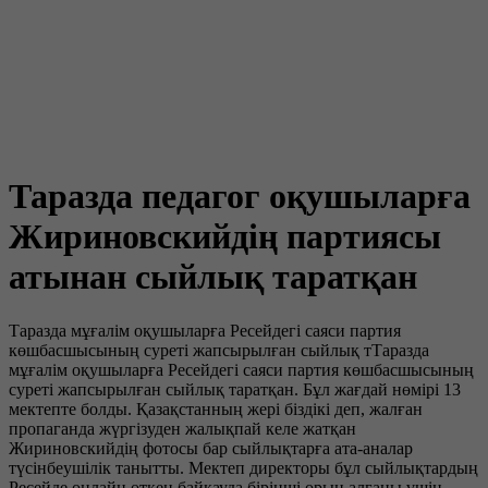
Таразда педагог оқушыларға
Жириновскийдің партиясы
атынан сыйлық таратқан
Таразда мұғалім оқушыларға Ресейдегі саяси партия
көшбасшысының суреті жапсырылған сыйлық тТаразда
мұғалім оқушыларға Ресейдегі саяси партия көшбасшысының
суреті жапсырылған сыйлық таратқан. Бұл жағдай нөмірі 13
мектепте болды. Қазақстанның жері біздікі деп, жалған
пропаганда жүргізуден жалықпай келе жатқан
Жириновскийдің фотосы бар сыйлықтарға ата-аналар
түсінбеушілік танытты. Мектеп директоры бұл сыйлықтардың
Ресейде онлайн өткен байқауда бірінші орын алғаны үшін