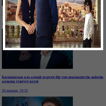
Таразда ТЭЦ қызметкерлері жалақы көтеруді талап етті
26 января, 19:36
Баспанасын ала алмай жүрген бір топ шымкенттік әкімдік
алдына түнеуге келді
26 января, 19:35