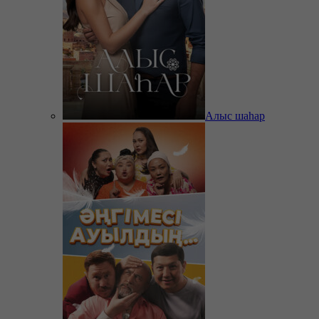
Алыс шаһар