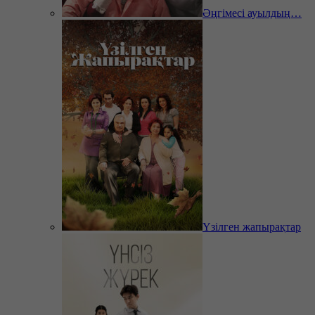
Әңгімесі ауылдың…
Үзілген жапырақтар