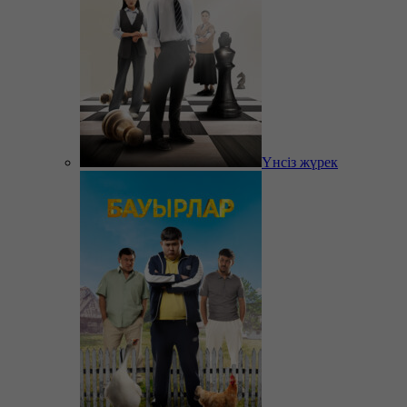
Үнсіз жүрек