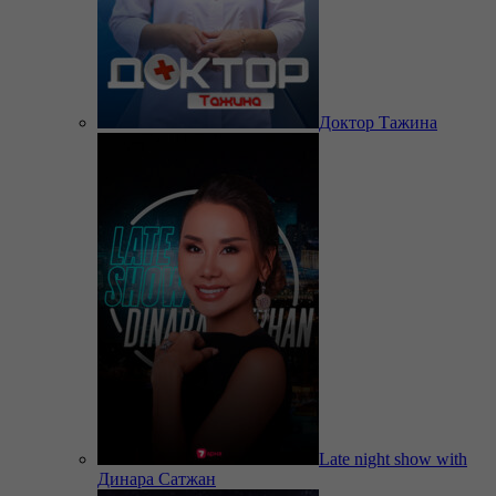
Доктор Тажина
Late night show with
Динара Сатжан