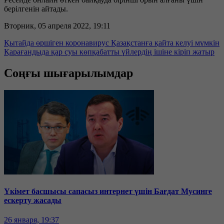
берілгенін айтады.
Вторник, 05 апреля 2022, 19:11
Қытайда өршіген коронавирус Қазақстанға қайта келуі мүмкін
Қарағандыда қар суы көпқабатты үйлердің ішіне кіріп жатыр
Соңғы шығарылымдар
Үкімет басшысы сапасыз интернет үшін Бағдат Мусинге
ескерту жасады
26 января, 19:37