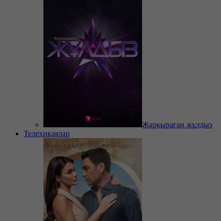
Жарқыраған жұлдыз
Телехикаялар