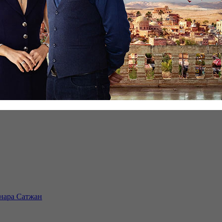
инара Сатжан