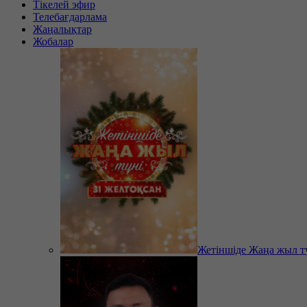
Тікелей эфир
Телебағдарлама
Жаңалықтар
Жобалар
Жетіншіде Жаңа жыл т