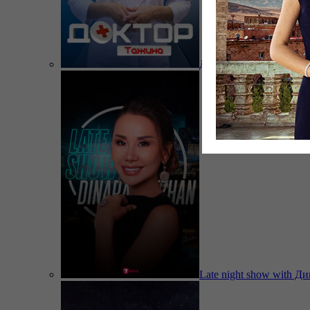
Доктор Тажина
Late night show with Д