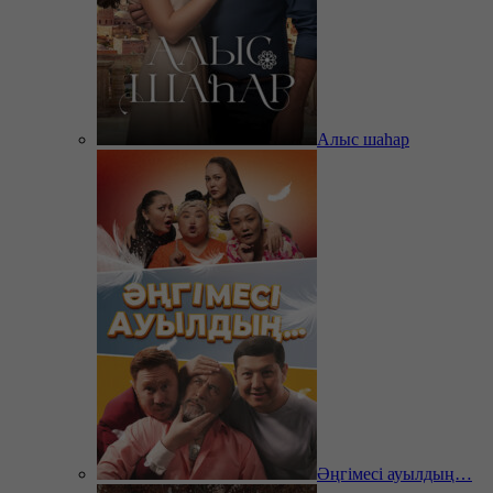
Алыс шаһар
Әңгімесі ауылдың…