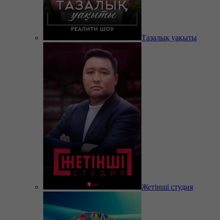
Тазалық уақыты
Жетінші студия