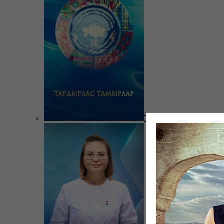
Тағдырлас тамырлар