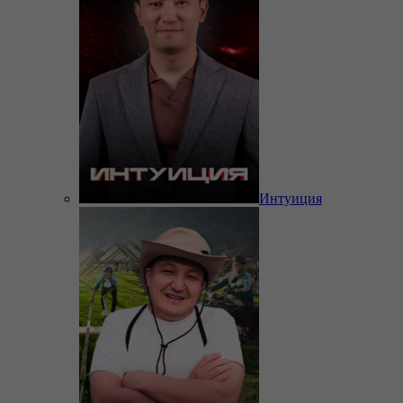
Интуиция