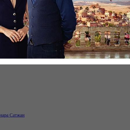
инара Сатжан