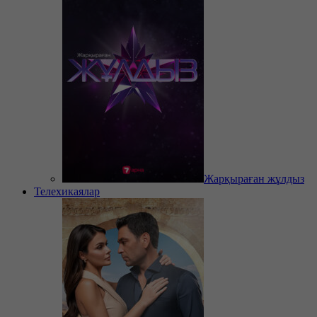
Жарқыраған жұлдыз
Телехикаялар