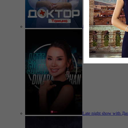
Доктор Тажина
Late night show with Д