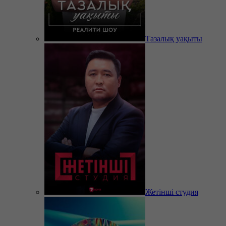
Тазалық уақыты
Жетінші студия