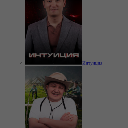
Интуиция