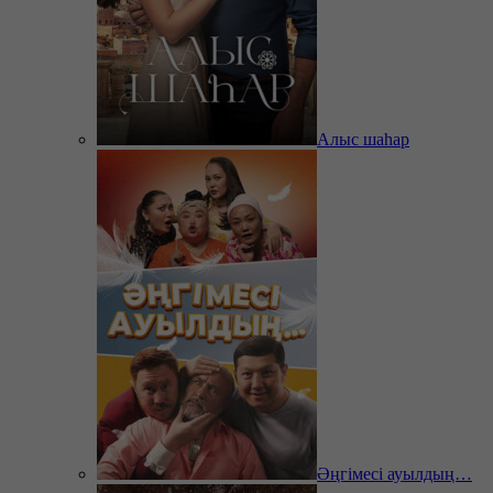
Алыс шаһар
Әңгімесі ауылдың…