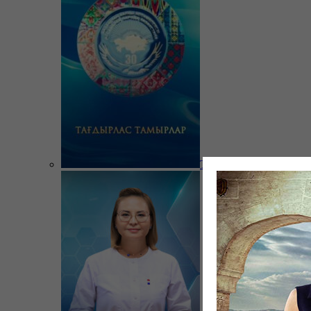
Тағдырлас тамырлар