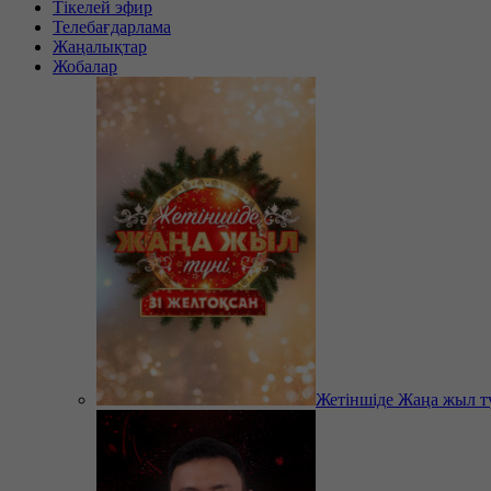
Тікелей эфир
Телебағдарлама
Жаңалықтар
Жобалар
Жетіншіде Жаңа жыл т