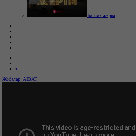
Байтақ жерім
ru
Жобалар
.
AIBAT