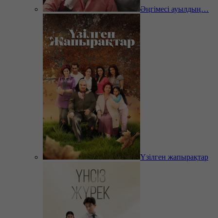
Әңгімесі ауылдың…
Үзілген жапырақтар