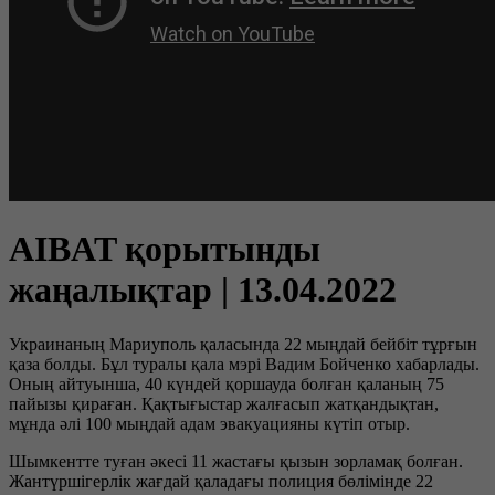
AIBAT қорытынды
жаңалықтар | 13.04.2022
Украинаның Мариуполь қаласында 22 мыңдай бейбіт тұрғын
қаза болды. Бұл туралы қала мэрі Вадим Бойченко хабарлады.
Оның айтуынша, 40 күндей қоршауда болған қаланың 75
пайызы қираған. Қақтығыстар жалғасып жатқандықтан,
мұнда әлі 100 мыңдай адам эвакуацияны күтіп отыр.
Шымкентте туған әкесі 11 жастағы қызын зорламақ болған.
Жантүршігерлік жағдай қаладағы полиция бөлімінде 22