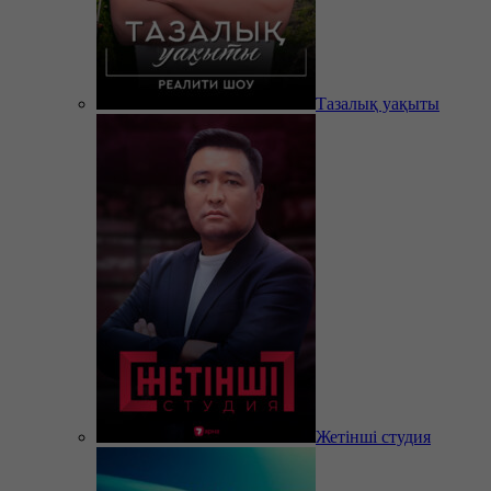
Тазалық уақыты
Жетінші студия