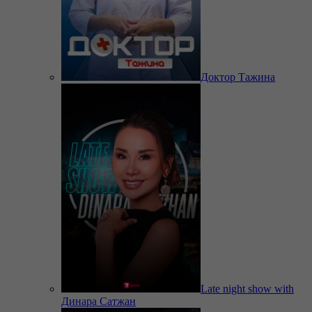
Доктор Тажина
Late night show with
Динара Сатжан