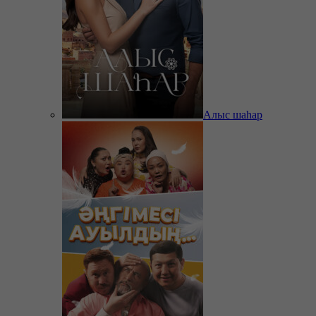
Алыс шаһар