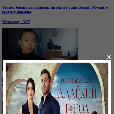
Үкімет басшысы сапасыз интернет үшін Бағдат Мусинге
ескерту жасады
26 января, 19:37
×
Бірнеше отбасын алдаған туристік фирма директоры
сотталып жатыр
26 января, 19:36