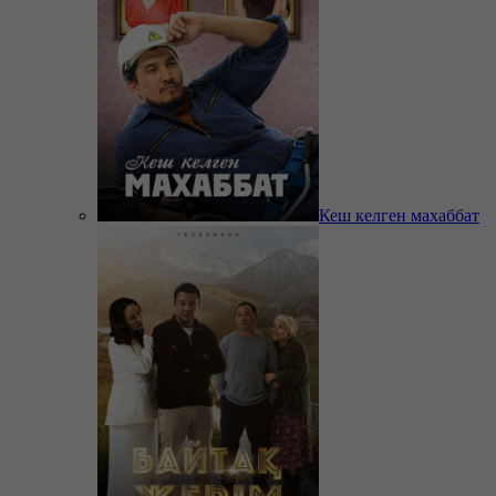
Кеш келген махаббат