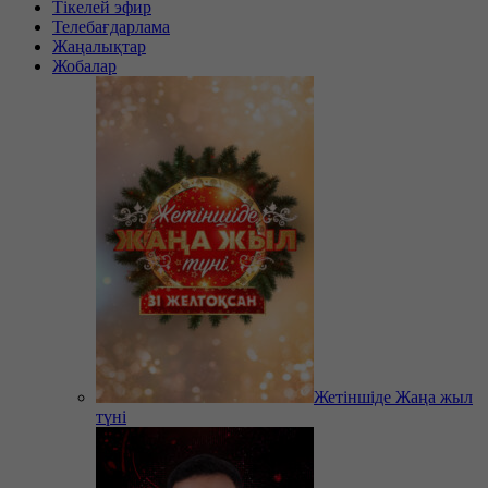
Тікелей эфир
Телебағдарлама
Жаңалықтар
Жобалар
Жетіншіде Жаңа жыл
түні