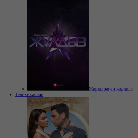
Жарқыраған жұлдыз
Телехикаялар