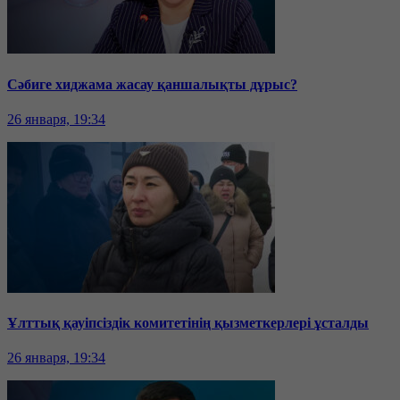
Сәбиге хиджама жасау қаншалықты дұрыс?
26 января, 19:34
Ұлттық қауіпсіздік комитетінің қызметкерлері ұсталды
26 января, 19:34