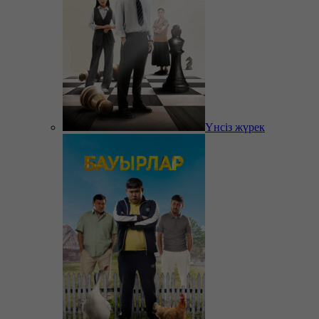
Үнсіз жүрек