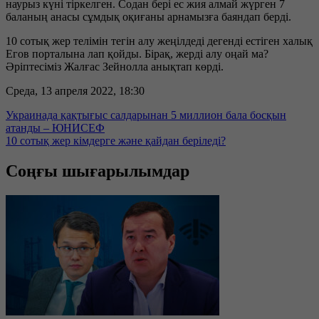
наурыз күні тіркелген. Содан бері ес жия алмай жүрген 7
баланың анасы сұмдық оқиғаны арнамызға баяндап берді.
10 сотық жер телімін тегін алу жеңілдеді дегенді естіген халық
Егов порталына лап қойды. Бірақ, жерді алу оңай ма?
Әріптесіміз Жалғас Зейнолла анықтап көрді.
Среда, 13 апреля 2022, 18:30
Украинада қақтығыс салдарынан 5 миллион бала босқын
атанды – ЮНИСЕФ
10 сотық жер кімдерге және қайдан беріледі?
Соңғы шығарылымдар