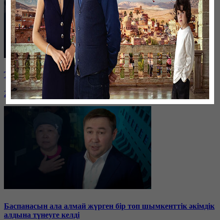
Таразда ТЭЦ қызметкерлері жалақы көтеруді талап етті
26 января, 19:36
Баспанасын ала алмай жүрген бір топ шымкенттік әкімдік
алдына түнеуге келді