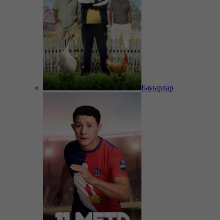
Бауырлар