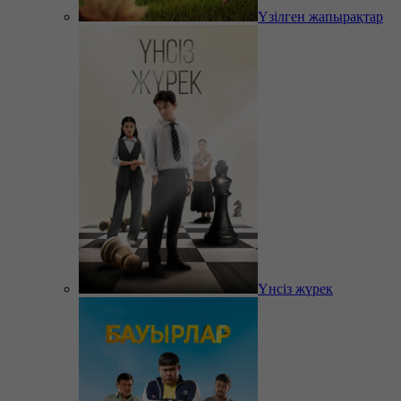
Үзілген жапырақтар
Үнсіз жүрек