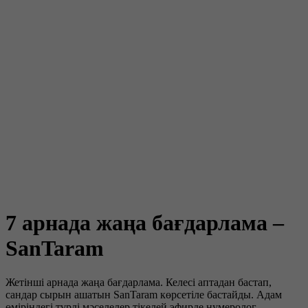
7 арнада жаңа бағдарлама –
SanTaram
Жетінші арнада жаңа бағдарлама. Келесі аптадан бастап,
сандар сырын ашатын SanTaram көрсетіле бастайды. Адам
өміріндегі түрлі мәселелер тікелей эфирде нумеролог,