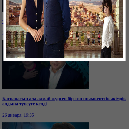
Таразда ТЭЦ қызметкерлері жалақы көтеруді талап етті
26 января, 19:36
Баспанасын ала алмай жүрген бір топ шымкенттік әкімдік
алдына түнеуге келді
26 января, 19:35