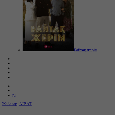
Байтақ жерім
ru
Жобалар
.
AIBAT