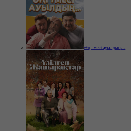
Әңгімесі ауылдың…