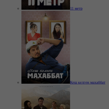
11 метр
Кеш келген махаббат