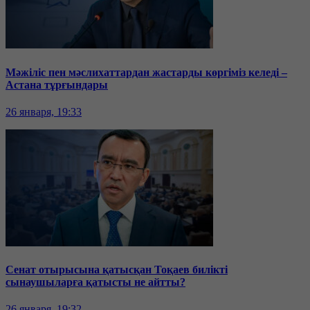
Мәжіліс пен мәслихаттардан жастарды көргіміз келеді –
Астана тұрғындары
26 января, 19:33
Сенат отырысына қатысқан Тоқаев билікті
сынаушыларға қатысты не айтты?
26 января, 19:32