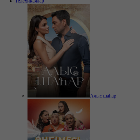
Телехикаялар
Алыс шаһар