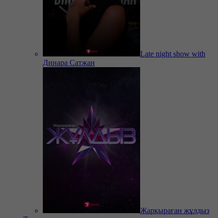
Late night show with
Динара Сатжан
Жарқыраған жұлдыз