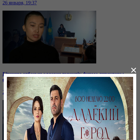
26 января, 19:37
×
Бірнеше отбасын алдаған туристік фирма директоры
сотталып жатыр
26 января, 19:36