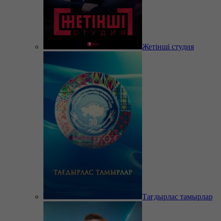
Жетінші студия
Тағдырлас тамырлар