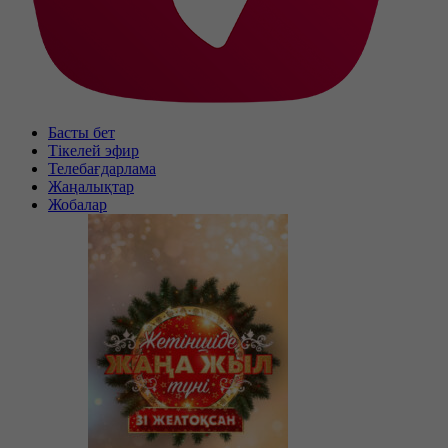
Басты бет
Тікелей эфир
Телебағдарлама
Жаңалықтар
Жобалар