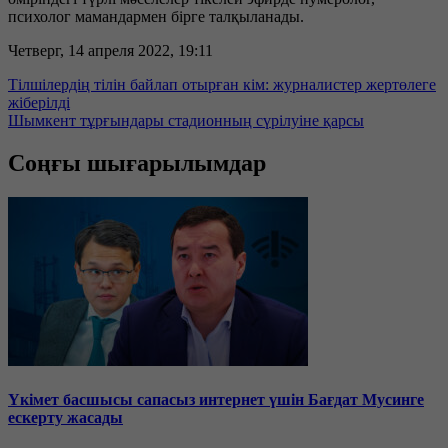
психолог мамандармен бірге талқыланады.
Четверг, 14 апреля 2022, 19:11
Тілшілердің тілін байлап отырған кім: журналистер жертөлеге
жіберілді
Шымкент тұрғындары стадионның сүрілуіне қарсы
Соңғы шығарылымдар
Үкімет басшысы сапасыз интернет үшін Бағдат Мусинге
ескерту жасады