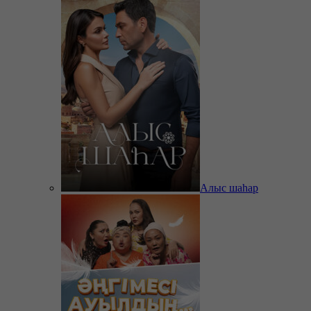
Алыс шаһар