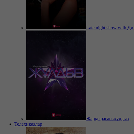
Late night show with Д
Жарқыраған жұлдыз
Телехикаялар