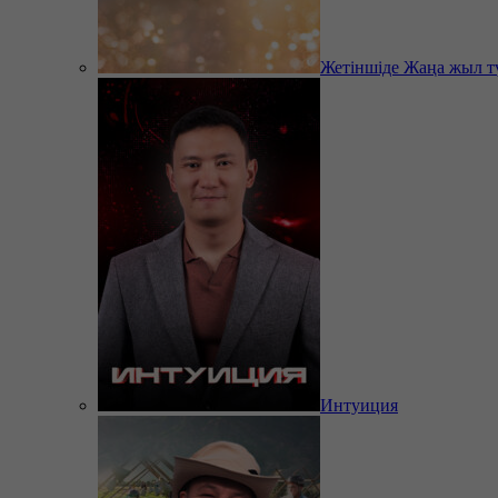
Жетіншіде Жаңа жыл т
Интуиция