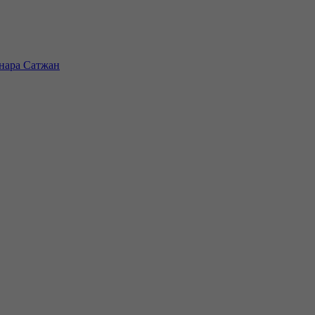
инара Сатжан