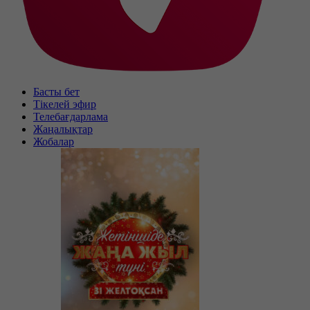
Басты бет
Тікелей эфир
Телебағдарлама
Жаңалықтар
Жобалар