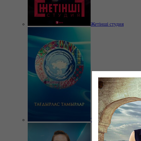
Жетінші студия
Тағдырлас тамырлар