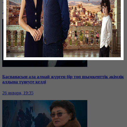
Таразда ТЭЦ қызметкерлері жалақы көтеруді талап етті
26 января, 19:36
Баспанасын ала алмай жүрген бір топ шымкенттік әкімдік
алдына түнеуге келді
26 января, 19:35