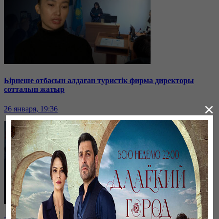
Бірнеше отбасын алдаған туристік фирма директоры
сотталып жатыр
×
26 января, 19:36