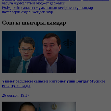
басуға жұмсалатын бюджет қаржысы
Әкімдіктің сапасыз жұмысының кесірінен тұрғындар
пәтерлерін өздері жөндеп жүр
Соңғы шығарылымдар
Үкімет басшысы сапасыз интернет үшін Бағдат Мусинге
ескерту жасады
26 января, 19:37