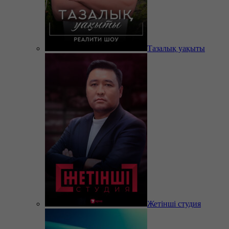
Тазалық уақыты
Жетінші студия