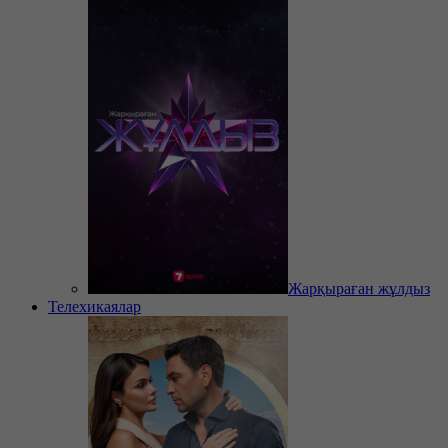
Жарқыраған жұлдыз
Телехикаялар