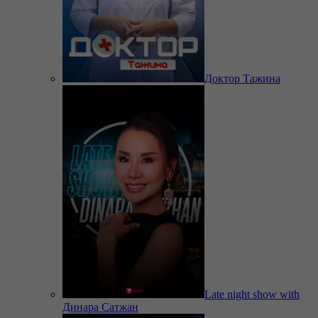
Доктор Тажина
Late night show with
Динара Сатжан