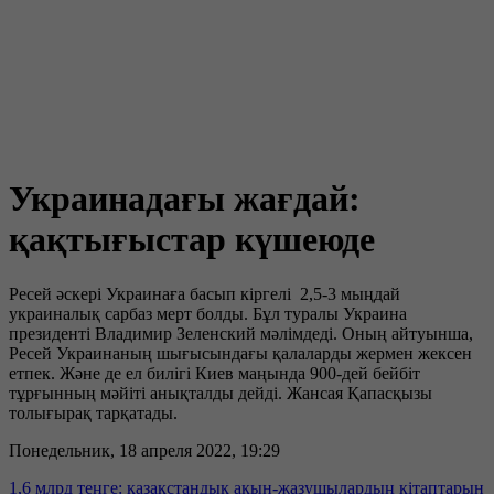
Украинадағы жағдай:
қақтығыстар күшеюде
Ресей әскері Украинаға басып кіргелі 2,5-3 мыңдай
украиналық сарбаз мерт болды. Бұл туралы Украина
президенті Владимир Зеленский мәлімдеді. Оның айтуынша,
Ресей Украинаның шығысындағы қалаларды жермен жексен
етпек. Және де ел билігі Киев маңында 900-дей бейбіт
тұрғынның мәйіті анықталды дейді. Жансая Қапасқызы
толығырақ тарқатады.
Понедельник, 18 апреля 2022, 19:29
1,6 млрд теңге: қазақстандық ақын-жазушылардың кітаптарын