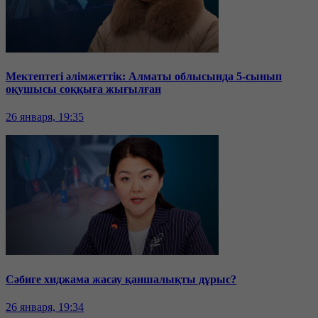
Мектептегі әлімжеттік: Алматы облысында 5-сынып
оқушысы соққыға жығылған
26 января, 19:35
Сәбиге хиджама жасау қаншалықты дұрыс?
26 января, 19:34