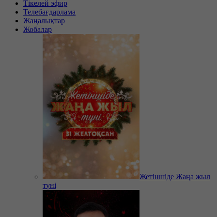
Тікелей эфир
Телебағдарлама
Жаңалықтар
Жобалар
Жетіншіде Жаңа жыл
түні