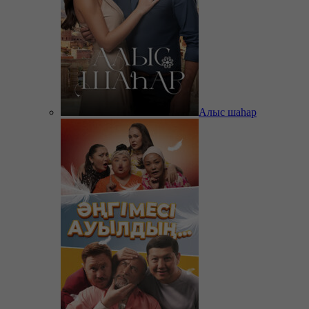
Алыс шаһар