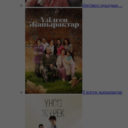
Әңгімесі ауылдың…
Үзілген жапырақтар