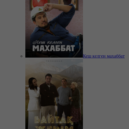
Кеш келген махаббат