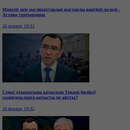
Мәжіліс пен мәслихаттардан жастарды көргіміз келеді –
Астана тұрғындары
26 января, 19:33
Сенат отырысына қатысқан Тоқаев билікті
сынаушыларға қатысты не айтты?
26 января, 19:32