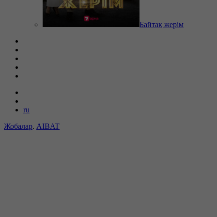
Байтақ жерім
ru
Жобалар
.
AIBAT