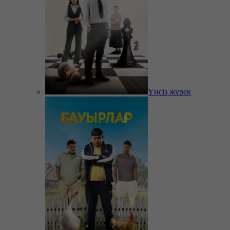
Үнсіз жүрек