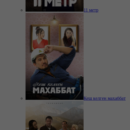
11 метр
Кеш келген махаббат