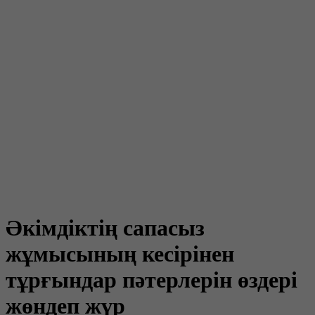
Әкімдіктің сапасыз
жұмысының кесірінен
тұрғындар пәтерлерін өздері
жөндеп жүр