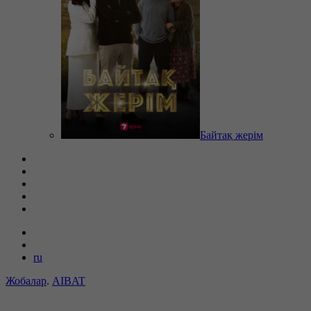
Байтақ жерім
ru
Жобалар
.
AIBAT