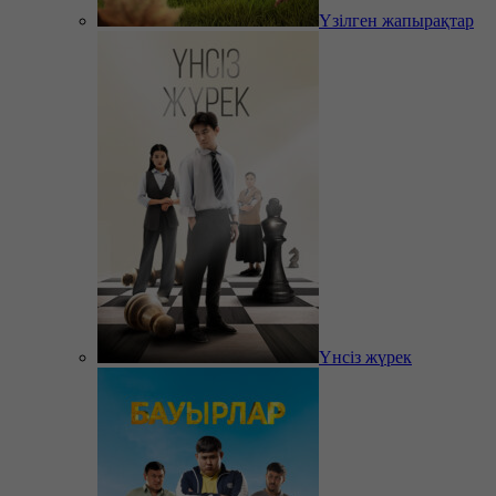
Үзілген жапырақтар
Үнсіз жүрек