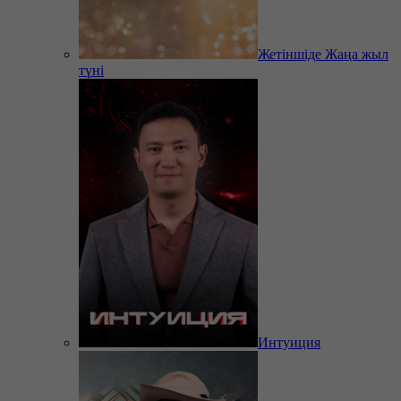
Жетіншіде Жаңа жыл
түні
Интуиция