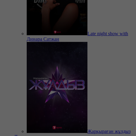
Late night show with
Динара Сатжан
Жарқыраған жұлдыз