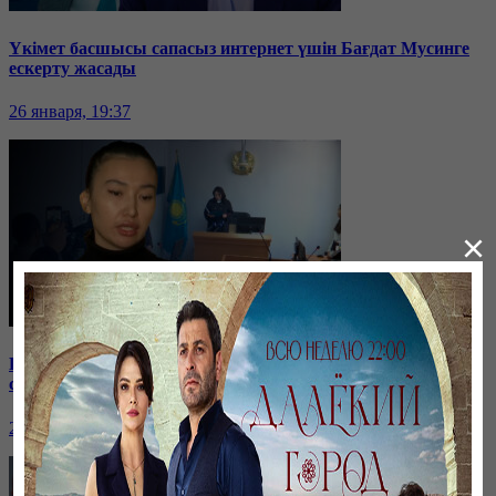
Үкімет басшысы сапасыз интернет үшін Бағдат Мусинге
ескерту жасады
26 января, 19:37
×
Бірнеше отбасын алдаған туристік фирма директоры
сотталып жатыр
26 января, 19:36