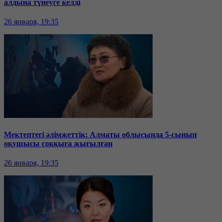
алдына түнеуге келді
26 января, 19:35
Мектептегі әлімжеттік: Алматы облысында 5-сынып
оқушысы соққыға жығылған
26 января, 19:35