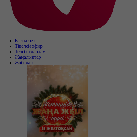
Басты бет
Тікелей эфир
Телебағдарлама
Жаңалықтар
Жобалар