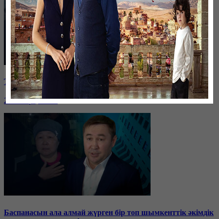
Таразда ТЭЦ қызметкерлері жалақы көтеруді талап етті
26 января, 19:36
Баспанасын ала алмай жүрген бір топ шымкенттік әкімдік