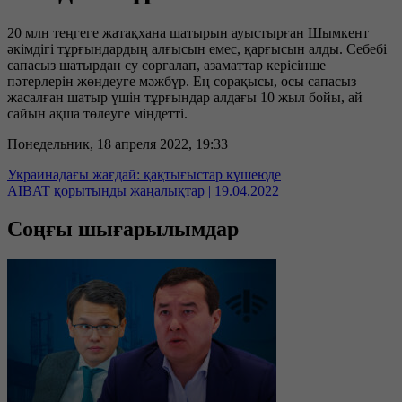
20 млн теңгеге жатақхана шатырын ауыстырған Шымкент
әкімдігі тұрғындардың алғысын емес, қарғысын алды. Себебі
сапасыз шатырдан су сорғалап, азаматтар керісінше
пәтерлерін жөндеуге мәжбүр. Ең сорақысы, осы сапасыз
жасалған шатыр үшін тұрғындар алдағы 10 жыл бойы, ай
сайын ақша төлеуге міндетті.
Понедельник, 18 апреля 2022, 19:33
Украинадағы жағдай: қақтығыстар күшеюде
AIBAT қорытынды жаңалықтар | 19.04.2022
Соңғы шығарылымдар