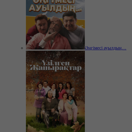
Әңгімесі ауылдың…