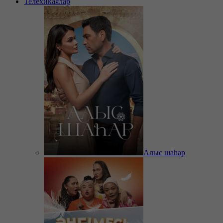
Телехикаялар
Алыс шаһар