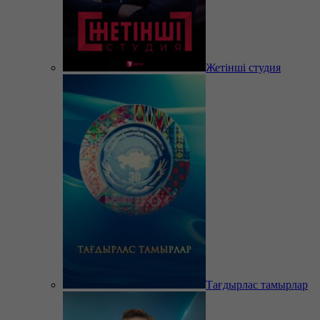
Жетінші студия
Тағдырлас тамырлар