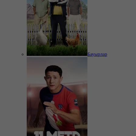
Бауырлар