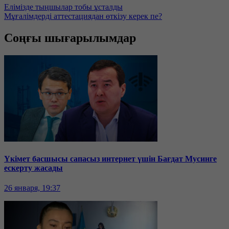
Елімізде тыңшылар тобы ұсталды
Мұғалімдерді аттестациядан өткізу керек пе?
Соңғы шығарылымдар
Үкімет басшысы сапасыз интернет үшін Бағдат Мусинге
ескерту жасады
26 января, 19:37