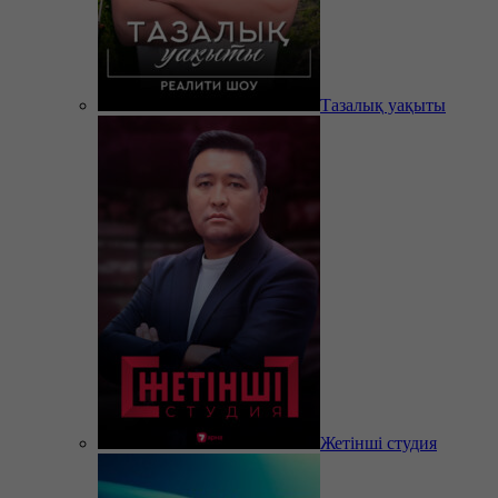
Тазалық уақыты
Жетінші студия