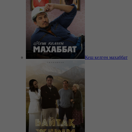
Кеш келген махаббат