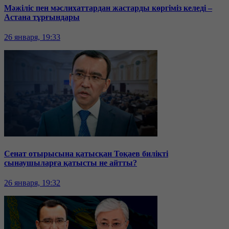
Мәжіліс пен мәслихаттардан жастарды көргіміз келеді –
Астана тұрғындары
26 января, 19:33
Сенат отырысына қатысқан Тоқаев билікті
сынаушыларға қатысты не айтты?
26 января, 19:32