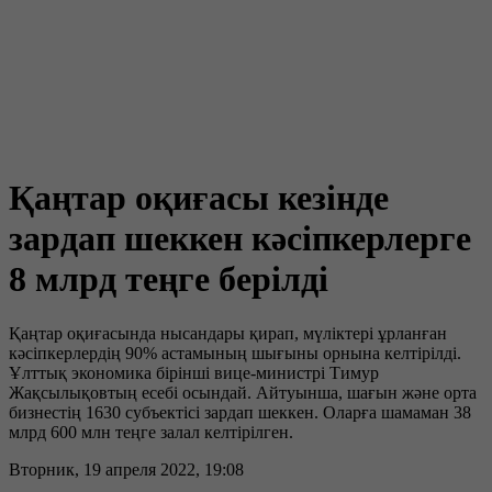
Қаңтар оқиғасы кезінде
зардап шеккен кәсіпкерлерге
8 млрд теңге берілді
Қаңтар оқиғасында нысандары қирап, мүліктері ұрланған
кәсіпкерлердің 90% астамының шығыны орнына келтірілді.
Ұлттық экономика бірінші вице-министрі Тимур
Жақсылықовтың есебі осындай. Айтуынша, шағын және орта
бизнестің 1630 субъектісі зардап шеккен. Оларға шамаман 38
млрд 600 млн теңге залал келтірілген.
Вторник, 19 апреля 2022, 19:08