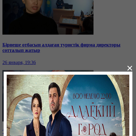
Бірнеше отбасын алдаған туристік фирма директоры
сотталып жатыр
26 января, 19:36
×
Таразда ТЭЦ қызметкерлері жалақы көтеруді талап етті