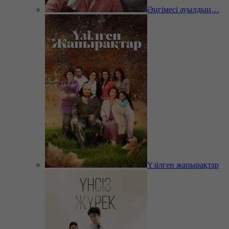
Әңгімесі ауылдың…
Үзілген жапырақтар