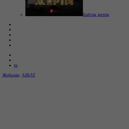
Байтақ жерім
ru
Жобалар
.
AIBAT