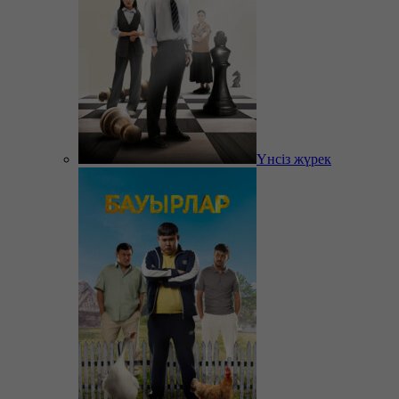
Үнсіз жүрек