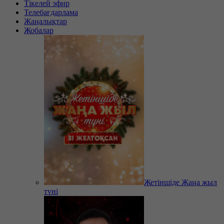
Тікелей эфир
Телебағдарлама
Жаңалықтар
Жобалар
Жетіншіде Жаңа жыл
түні