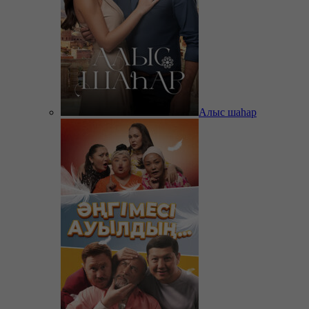
Алыс шаһар