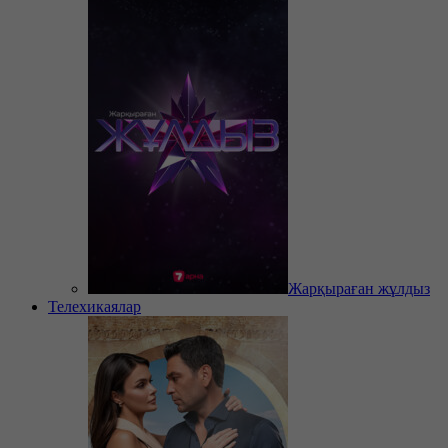
Жарқыраған жұлдыз
Телехикаялар