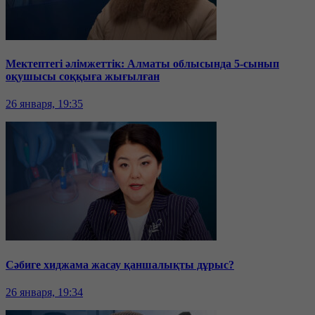
Мектептегі әлімжеттік: Алматы облысында 5-сынып
оқушысы соққыға жығылған
26 января, 19:35
Сәбиге хиджама жасау қаншалықты дұрыс?
26 января, 19:34