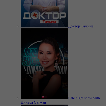
Доктор Тажина
Late night show with
Динара Сатжан