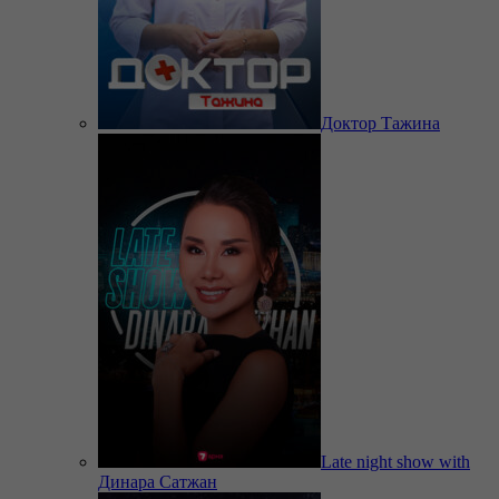
Доктор Тажина
Late night show with
Динара Сатжан