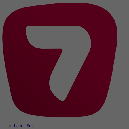
Басты бет