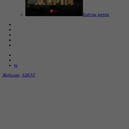
Байтақ жерім
ru
Жобалар
.
AIBAT