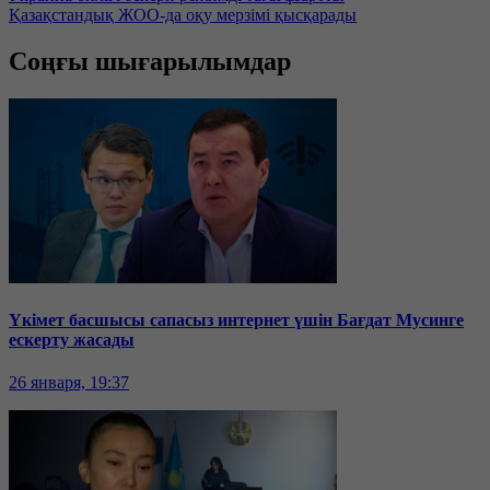
Қазақстандық ЖОО-да оқу мерзімі қысқарады
Соңғы шығарылымдар
Үкімет басшысы сапасыз интернет үшін Бағдат Мусинге
ескерту жасады
26 января, 19:37