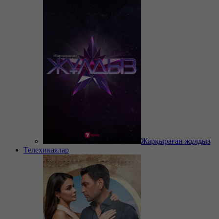
Жарқыраған жұлдыз
Телехикаялар