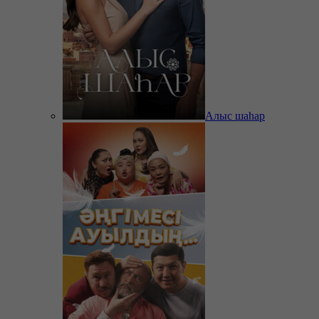
Алыс шаһар