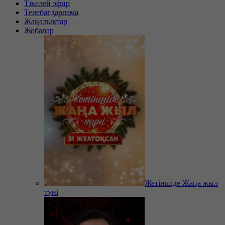
Тікелей эфир
Телебағдарлама
Жаңалықтар
Жобалар
Жетіншіде Жаңа жыл
түні