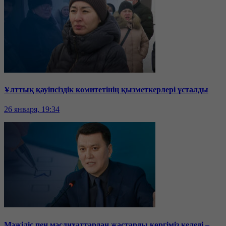
Ұлттық қауіпсіздік комитетінің қызметкерлері ұсталды
26 января, 19:34
Мәжіліс пен мәслихаттардан жастарды көргіміз келеді –