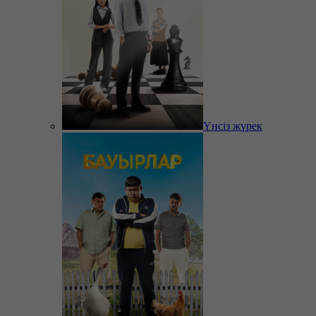
Үнсіз жүрек