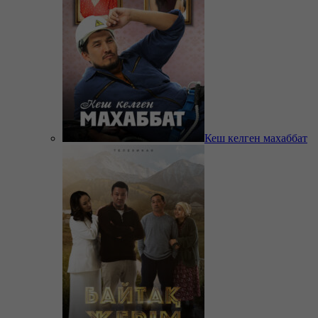
Кеш келген махаббат