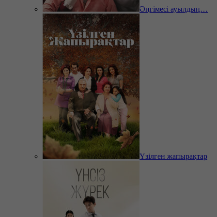
Әңгімесі ауылдың…
Үзілген жапырақтар