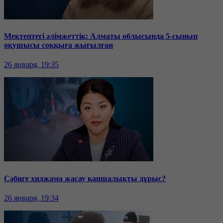
Мектептегі әлімжеттік: Алматы облысында 5-сынып
оқушысы соққыға жығылған
26 января, 19:35
Сәбиге хиджама жасау қаншалықты дұрыс?
26 января, 19:34