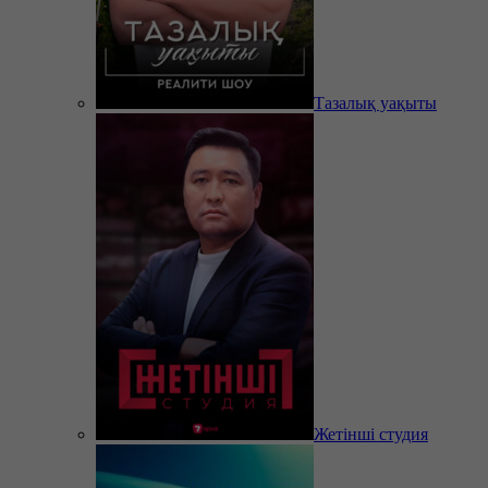
Тазалық уақыты
Жетінші студия