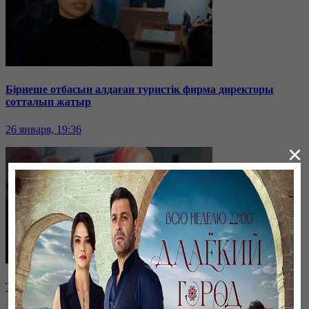
Бірнеше отбасын алдаған туристік фирма директоры
сотталып жатыр
26 января, 19:36
×
Таразда ТЭЦ қызметкерлері жалақы көтеруді талап етті