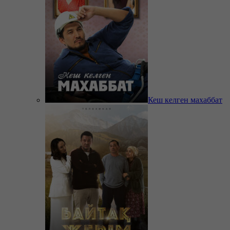
Кеш келген махаббат