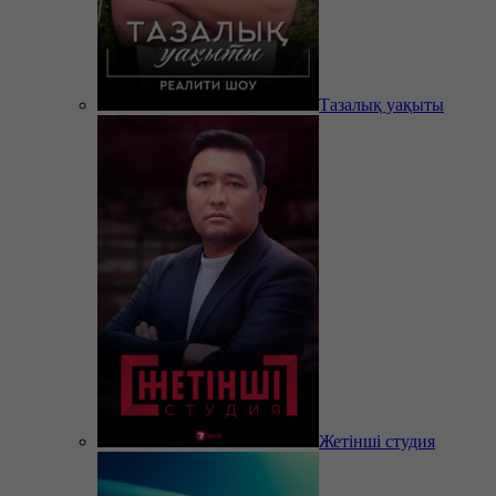
Тазалық уақыты
Жетінші студия