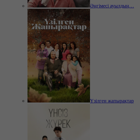
Әңгімесі ауылдың…
Үзілген жапырақтар