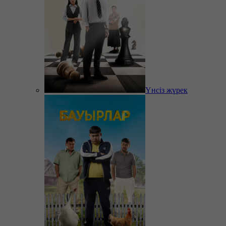
Үнсіз жүрек