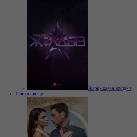
Жарқыраған жұлдыз
Телехикаялар