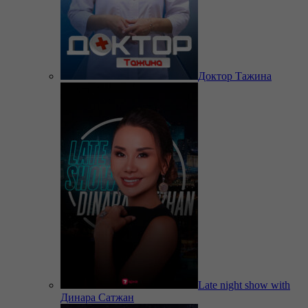
Доктор Тажина
Late night show with
Динара Сатжан