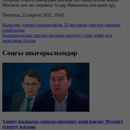
Мәсімов пен экс-пермьер Асқар Маминнің аты-жөні тұр.
Пятница, 22 апреля 2022, 19:42
Құрылыс дүкені тұрғындарды 32 миллион теңгеге тақырға
отырғызды
Қарағандылық тұрғын баспана мәселесі үшін өзіне қол
жұмсамақ болды
Соңғы шығарылымдар
Үкімет басшысы сапасыз интернет үшін Бағдат Мусинге
ескерту жасады