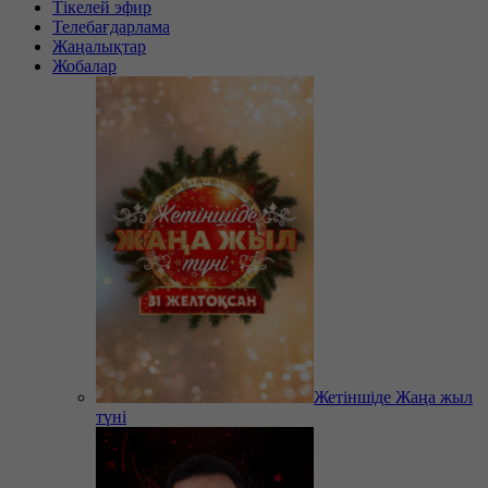
Тікелей эфир
Телебағдарлама
Жаңалықтар
Жобалар
Жетіншіде Жаңа жыл
түні