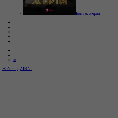
Байтақ жерім
ru
Жобалар
.
AIBAT