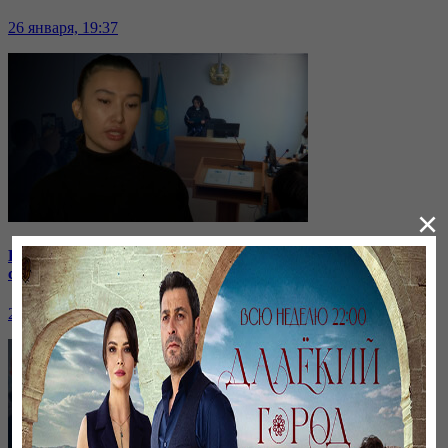
26 января, 19:37
×
Бірнеше отбасын алдаған туристік фирма директоры
сотталып жатыр
26 января, 19:36