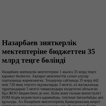
Назарбаев зияткерлік
мектептеріне бюджеттен 35
млрд теңге бөлінді
Назарбаев зияткерлік мектептеріне 1 жылға 35 млрд теңге
қаражат бөлінген. Ақпарат мемлекеттік сатып алулар
порталында жарияланған. Тендерлер сайтында 35 млрд 442
млн 720 мың теңгеге оқушыларды 3 мезгіл, ал жатақханада
тұратындарын 5 мезгіл тамақтандыру көзделгені айтылған.
Бұл ЖОО бюджетінен де көп. Білім және ғылым министрлігі
НЗМ біздің ведомствоға қарамайды, тиісінше бағынбайды деп
құтылды. Ал Назарбаев мектептерінің Қамқоршылық кеңесі
тізімінде отанға опасыздық жасады деп айыпталған Кәрім