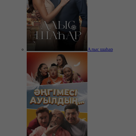
Алыс шаһар