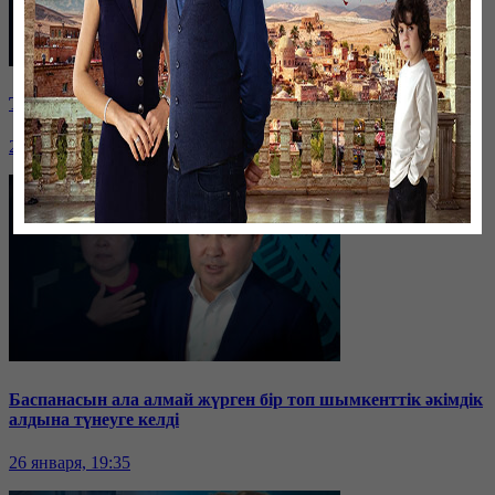
Таразда ТЭЦ қызметкерлері жалақы көтеруді талап етті
26 января, 19:36
Баспанасын ала алмай жүрген бір топ шымкенттік әкімдік
алдына түнеуге келді
26 января, 19:35