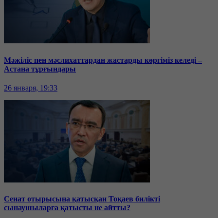
Мәжіліс пен мәслихаттардан жастарды көргіміз келеді –
Астана тұрғындары
26 января, 19:33
Сенат отырысына қатысқан Тоқаев билікті
сынаушыларға қатысты не айтты?