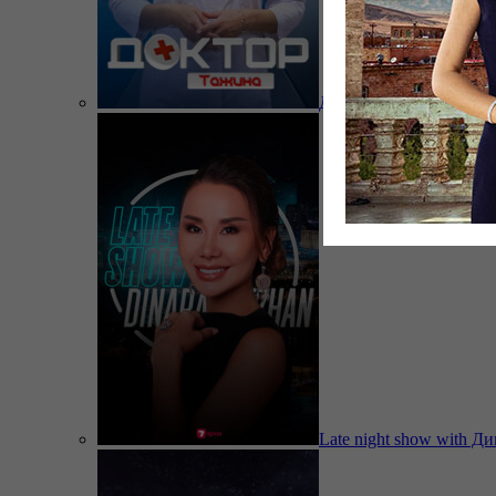
Доктор Тажина
Late night show with Д