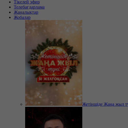
Тікелей эфир
Телебағдарлама
Жаңалықтар
Жобалар
Жетіншіде Жаңа жыл т