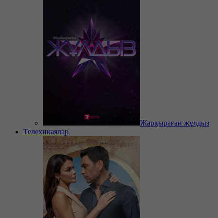
Жарқыраған жұлдыз
Телехикаялар