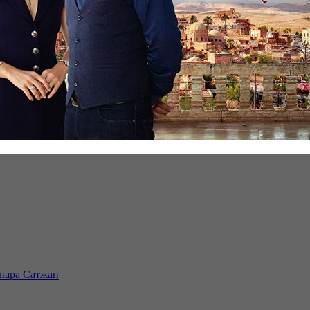
инара Сатжан