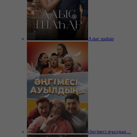
Алыс шаһар
Әңгімесі ауылдың…