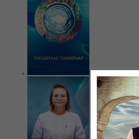
Тағдырлас тамырлар