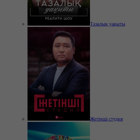
Тазалық уақыты
Жетінші студия