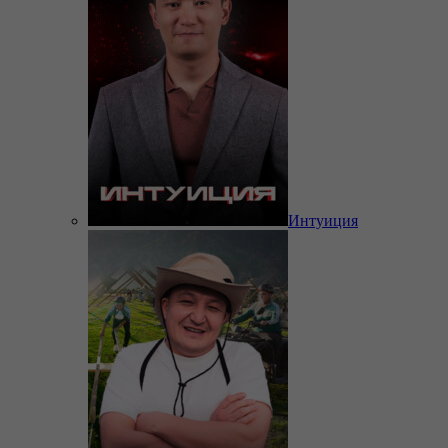
Интуиция