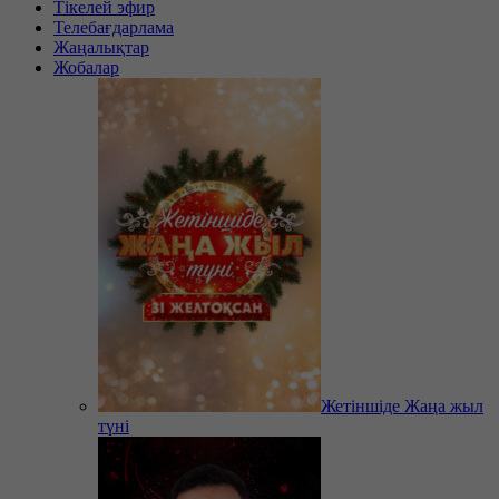
Тікелей эфир
Телебағдарлама
Жаңалықтар
Жобалар
Жетіншіде Жаңа жыл
түні