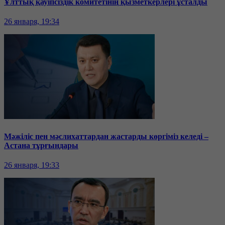
Ұлттық қауіпсіздік комитетінің қызметкерлері ұсталды
26 января, 19:34
Мәжіліс пен мәслихаттардан жастарды көргіміз келеді –
Астана тұрғындары
26 января, 19:33