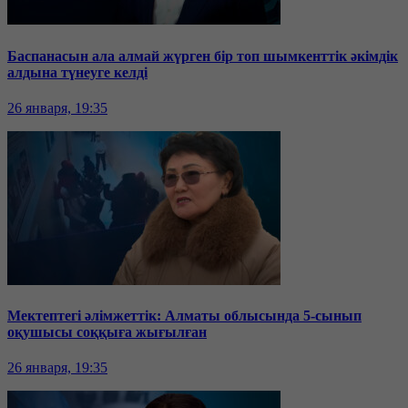
Баспанасын ала алмай жүрген бір топ шымкенттік әкімдік
алдына түнеуге келді
26 января, 19:35
Мектептегі әлімжеттік: Алматы облысында 5-сынып
оқушысы соққыға жығылған
26 января, 19:35