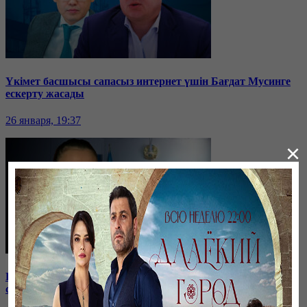
Үкімет басшысы сапасыз интернет үшін Бағдат Мусинге
ескерту жасады
26 января, 19:37
×
Бірнеше отбасын алдаған туристік фирма директоры
сотталып жатыр