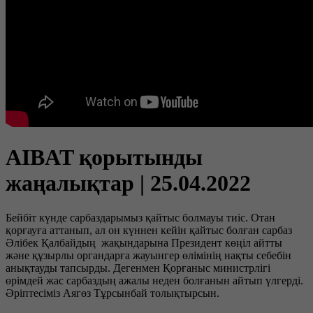
AIBAT қорытынды
жаңалықтар | 25.04.2022
Бейбіт күнде сарбаздарымыз қайтыс болмауы тиіс. Отан
қорғауға аттанып, ал он күннен кейін қайтыс болған сарбаз
Әлібек Қалбайдың жақындарына Президент көңіл айтты
және құзырлы органдарға жауынгер өлімінің нақты себебін
анықтауды тапсырды. Дегенмен Қорғаныс министрлігі
өрімдей жас сарбаздың ажалы неден болғанын айтып үлгерді.
Әріптесіміз Аягөз Тұрсынбай толықтырсын.