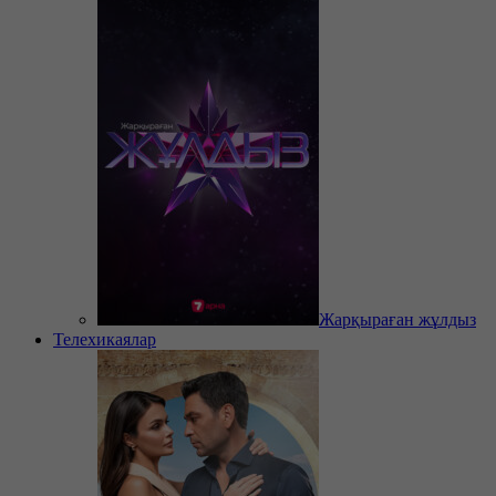
Жарқыраған жұлдыз
Телехикаялар