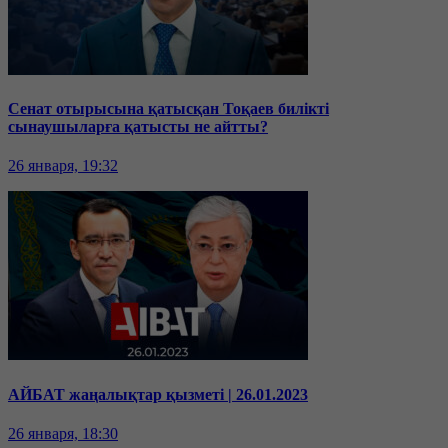
Сенат отырысына қатысқан Тоқаев билікті
сынаушыларға қатысты не айтты?
26 января, 19:32
АЙБАТ жаңалықтар қызметі | 26.01.2023
26 января, 18:30