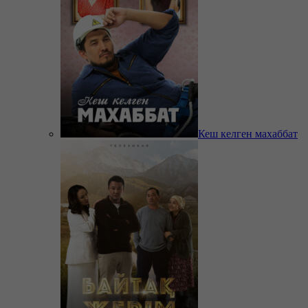
Кеш келген махаббат