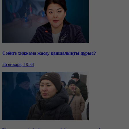
Сәбиге хиджама жасау қаншалықты дұрыс?
26 января, 19:34