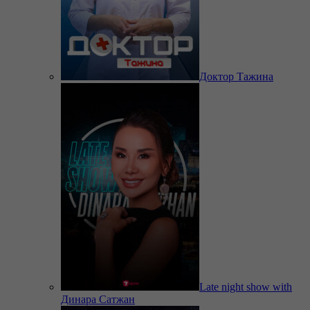
Доктор Тажина
Late night show with
Динара Сатжан