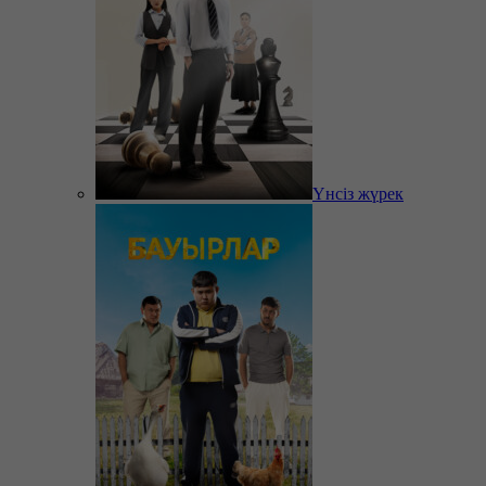
Үнсіз жүрек