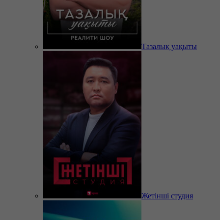
Тазалық уақыты
Жетінші студия