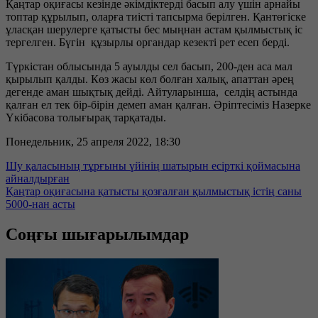
Қаңтар оқиғасы кезінде әкімдіктерді басып алу үшін арнайы
топтар құрылып, оларға тиісті тапсырма берілген. Қантөгіске
ұласқан шерулерге қатысты бес мыңнан астам қылмыстық іс
тергелген. Бүгін құзырлы органдар кезекті рет есеп берді.
Түркістан облысында 5 ауылды сел басып, 200-ден аса мал
қырылып қалды. Көз жасы көл болған халық, апаттан әрең
дегенде аман шықтық дейді. Айтуларынша, селдің астында
қалған ел тек бір-бірін демеп аман қалған. Әріптесіміз Назерке
Үкібасова толығырақ тарқатады.
Понедельник, 25 апреля 2022, 18:30
Шу қаласының тұрғыны үйінің шатырын есірткі қоймасына
айналдырған
Қаңтар оқиғасына қатысты қозғалған қылмыстық істің саны
5000-нан асты
Соңғы шығарылымдар