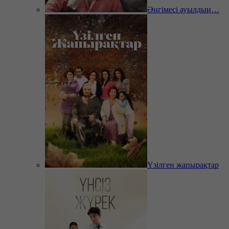
Әңгімесі ауылдың…
Үзілген жапырақтар