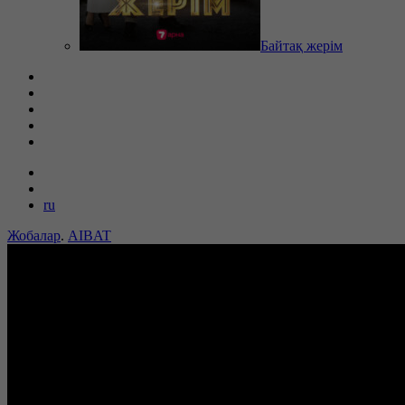
Байтақ жерім
ru
Жобалар
.
AIBAT