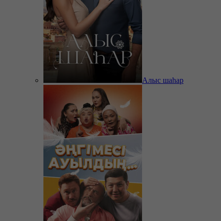
Алыс шаһар