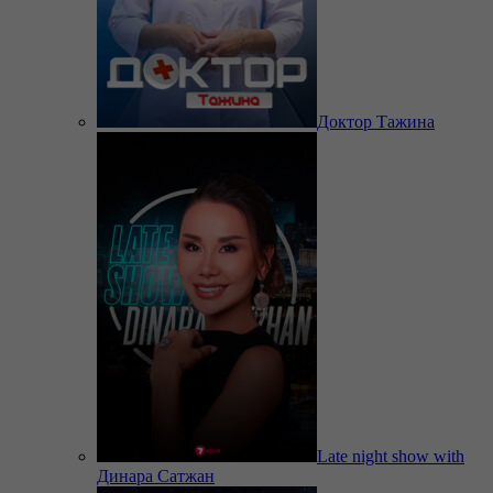
Доктор Тажина
Late night show with
Динара Сатжан