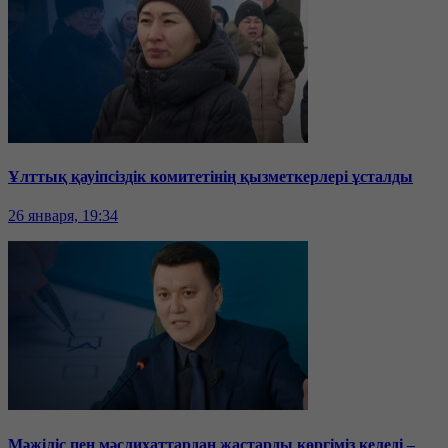
Ұлттық қауіпсіздік комитетінің қызметкерлері ұсталды
26 января, 19:34
Мәжіліс пен мәслихаттардан жастарды көргіміз келеді –