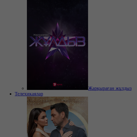
Жарқыраған жұлдыз
Телехикаялар