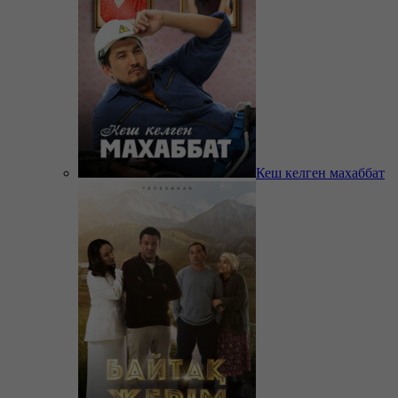
Кеш келген махаббат