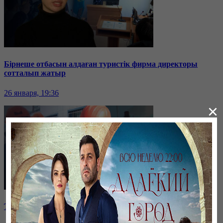
Бірнеше отбасын алдаған туристік фирма директоры
сотталып жатыр
26 января, 19:36
×
Таразда ТЭЦ қызметкерлері жалақы көтеруді талап етті