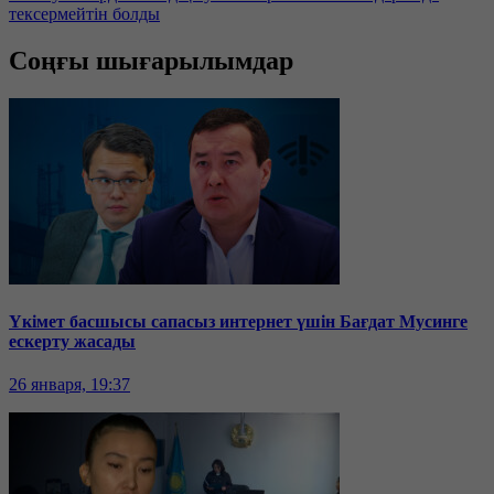
тексермейтін болды
Соңғы шығарылымдар
Үкімет басшысы сапасыз интернет үшін Бағдат Мусинге
ескерту жасады
26 января, 19:37