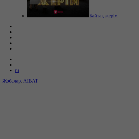
Байтақ жерім
ru
Жобалар
.
AIBAT