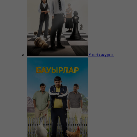
Үнсіз жүрек