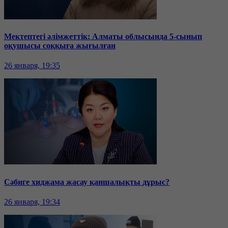
Мектептегі әлімжеттік: Алматы облысында 5-сынып
оқушысы соққыға жығылған
26 января, 19:35
Сәбиге хиджама жасау қаншалықты дұрыс?
26 января, 19:34