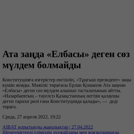
Ата заңда «Елбасы» деген сөз
мүлдем болмайды
Конституцияға өзгерістер енгізіліп, «Тұңғыш президент» заңы
күшін жояды. Мәжіліс төрағасы Ерлан Қошанов Ата заңнан
«Елбасы» деген сөз мүлдем алынып тасталатынын айтты.
«Назарбаевтың – тәуелсіз Қазақстанның негізін қалаушы
деген тарихи рөлі ғана Конституцияда қалады», — деді
төраға.
Среда, 27 апреля 2022, 19:22
AIBAT қорытынды жаңалықтар | 27.04.2022
Шенеуніктерді еліміздің әуежайлары мен вокзалдарында