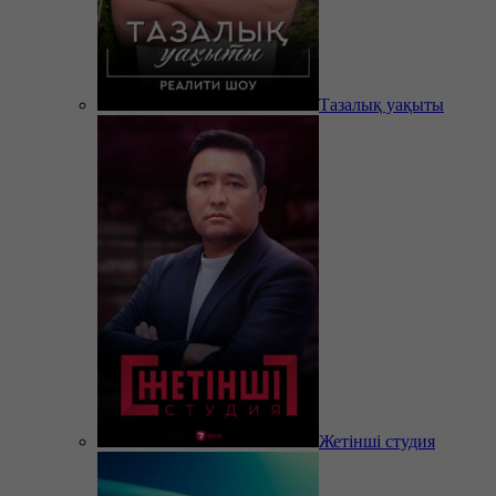
Тазалық уақыты
Жетінші студия