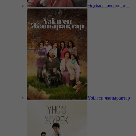
Әңгімесі ауылдың…
Үзілген жапырақтар