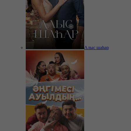
Алыс шаһар