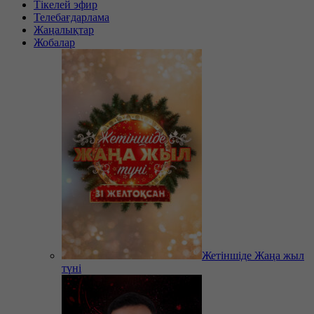
Тікелей эфир
Телебағдарлама
Жаңалықтар
Жобалар
Жетіншіде Жаңа жыл
түні