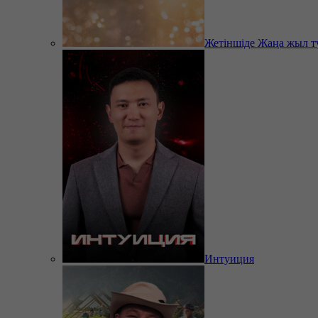
Жетіншіде Жаңа жыл т
Интуиция