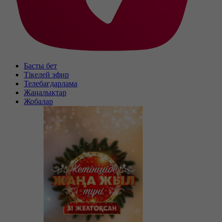
Басты бет
Тікелей эфир
Телебағдарлама
Жаңалықтар
Жобалар