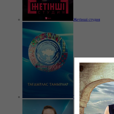
Жетінші студия
Тағдырлас тамырлар