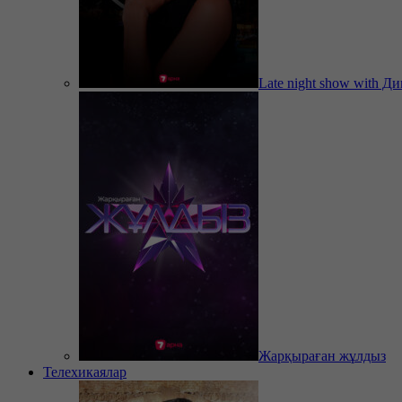
Late night show with Д
Жарқыраған жұлдыз
Телехикаялар