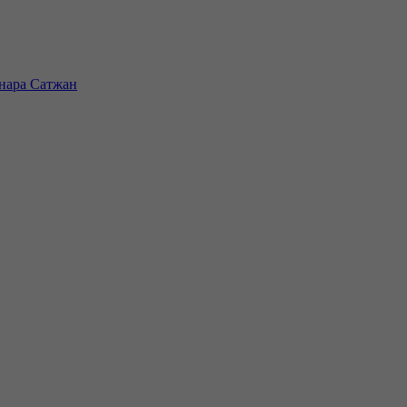
инара Сатжан