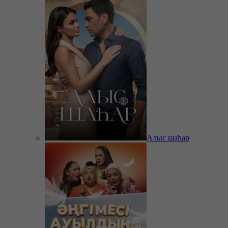
Алыс шаһар